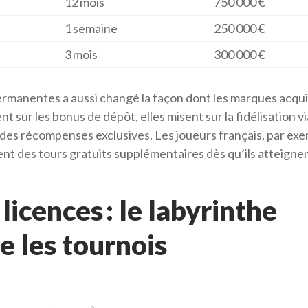
12 mois
750 000 €
1 semaine
250 000 €
3 mois
300 000 €
ermanentes a aussi changé la façon dont les marques acqu
 sur les bonus de dépôt, elles misent sur la fidélisation v
 des récompenses exclusives. Les joueurs français, par exe
nt des tours gratuits supplémentaires dès qu’ils atteignen
icences : le labyrinthe
e les tournois