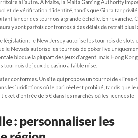
erritoire à l’autre. À Malte, la Malta Gaming Authority imp
 et de vérification d’identité, tandis que Gibraltar privilé
aitant lancer des tournois à grande échelle. En revanche, 
urs y sont parfois confrontés à des délais de retrait plus l
égislation : le New Jersey autorise les tournois de slots e
s que le Nevada autorise les tournois de poker live uniqueme
nentale bloque la plupart des jeux d’argent, mais Hong Kong
 tournois de jeux de casino à faible mise.
ter conformes. Un site qui propose un tournoi de « Free‑t
s les juridictions où le pari réel est prohibé, tandis que l
 ticket d’entrée de 5 € dans les marchés où les licences le
le : personnaliser les
e région