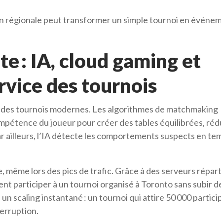
ion régionale peut transformer un simple tournoi en événe
e : IA, cloud gaming et
rvice des tournois
œur des tournois modernes. Les algorithmes de matchmaking
 compétence du joueur pour créer des tables équilibrées, réd
Par ailleurs, l’IA détecte les comportements suspects en te
, même lors des pics de trafic. Grâce à des serveurs répart
ent participer à un tournoi organisé à Toronto sans subir d
un scaling instantané : un tournoi qui attire 50 000 partici
erruption.