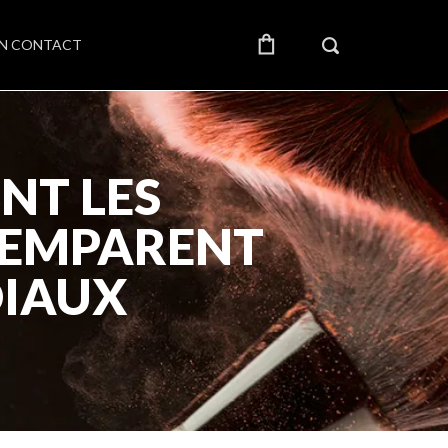
IN CONTACT
NT LES
S’EMPARENT
IAUX