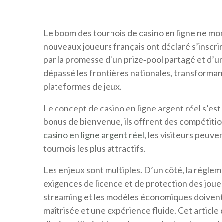
Le boom des tournois de casino en ligne ne mo
nouveaux joueurs français ont déclaré s’inscrir
par la promesse d’un prize‑pool partagé et d
dépassé les frontières nationales, transformant
plateformes de jeux.
Le concept de casino en ligne argent réel s’est
bonus de bienvenue, ils offrent des compétitio
casino en ligne argent réel
, les visiteurs peuv
tournois les plus attractifs.
Les enjeux sont multiples. D’un côté, la régle
exigences de licence et de protection des joueur
streaming et les modèles économiques doivent s
maîtrisée et une expérience fluide. Cet article