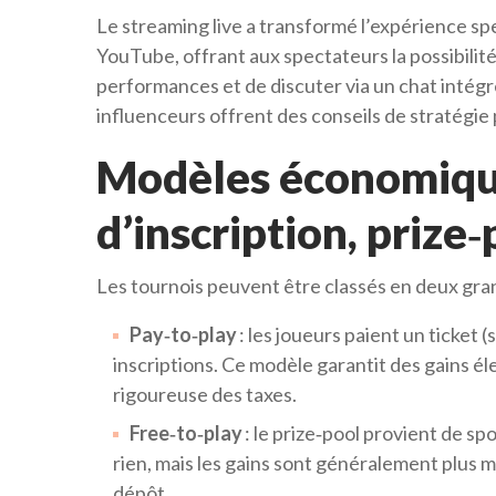
Le streaming live a transformé l’expérience s
YouTube, offrant aux spectateurs la possibilité 
performances et de discuter via un chat intégr
influenceurs offrent des conseils de stratégie 
Modèles économiques
d’inscription, prize
Les tournois peuvent être classés en deux gran
Pay‑to‑play
: les joueurs paient un ticket 
inscriptions. Ce modèle garantit des gains éle
rigoureuse des taxes.
Free‑to‑play
: le prize‑pool provient de sp
rien, mais les gains sont généralement plus 
dépôt.