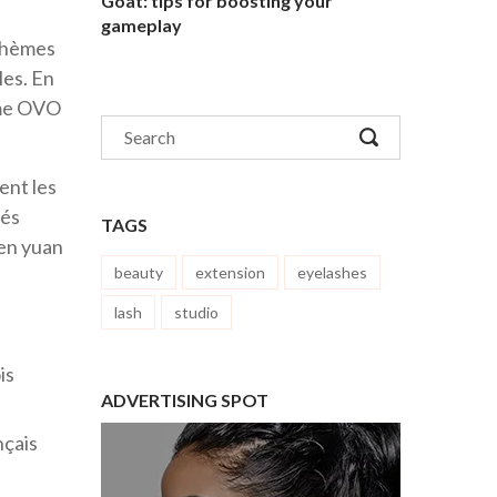
Goat: tips for boosting your
gameplay
 thèmes
les. En
omme OVO
ent les
tés
TAGS
 en yuan
beauty
extension
eyelashes
lash
studio
is
ADVERTISING SPOT
nçais