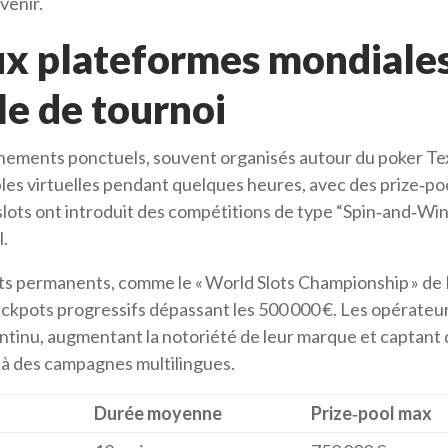
venir.
aux plateformes mondiales
le de tournoi
énements ponctuels, souvent organisés autour du poker Te
bles virtuelles pendant quelques heures, avec des prize‑po
slots ont introduit des compétitions de type “Spin‑and‑Win
l.
uits permanents, comme le « World Slots Championship » de
jackpots progressifs dépassant les 500 000 €. Les opérateu
continu, augmentant la notoriété de leur marque et captant
e à des campagnes multilingues.
Durée moyenne
Prize‑pool max