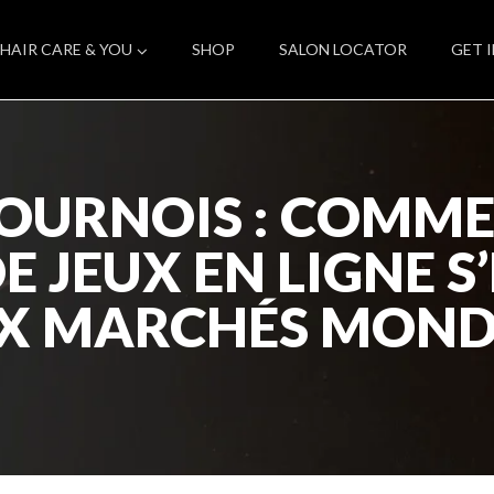
HAIR CARE & YOU
SHOP
SALON LOCATOR
GET 
TOURNOIS : COMME
E JEUX EN LIGNE 
X MARCHÉS MOND