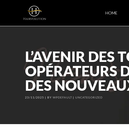
HOME
L’AVENIR DES 
OPÉRATEURS D
DES NOUVEAU
23/11/2025
BY
WPDEFAULT
UNCATEGORIZED