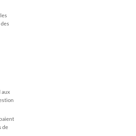
 les
 des
l aux
gestion
 paient
s de