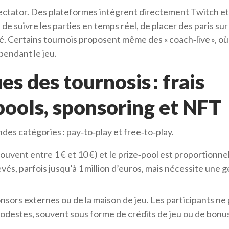
pectator. Des plateformes intègrent directement Twitch et
de suivre les parties en temps réel, de placer des paris sur
é. Certains tournois proposent même des « coach‑live », où
pendant le jeu.
 des tournosis : frais
‑pools, sponsoring et NFT
des catégories : pay‑to‑play et free‑to‑play.
(souvent entre 1 € et 10 €) et le prize‑pool est proportionne
vés, parfois jusqu’à 1 million d’euros, mais nécessite une 
onsors externes ou de la maison de jeu. Les participants ne
modestes, souvent sous forme de crédits de jeu ou de bonu