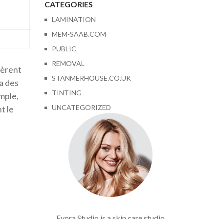
CATEGORIES
LAMINATION
MEM-SAAB.COM
PUBLIC
REMOVAL
ièrent
STANMERHOUSE.CO.UK
ia des
TINTING
mple,
UNCATEGORIZED
t le
Eyora Studio is a skin care studio