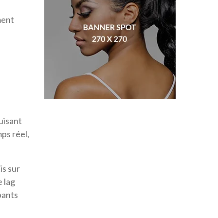
ment
uisant
mps réel,
is sur
e lag
pants