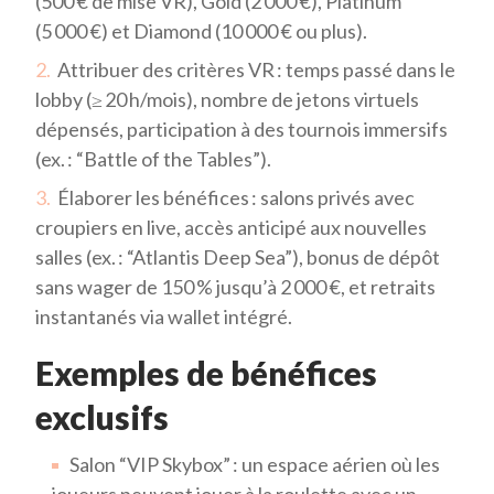
(500 € de mise VR), Gold (2 000 €), Platinum
(5 000 €) et Diamond (10 000 € ou plus).
Attribuer des critères VR : temps passé dans le
lobby (≥ 20 h/mois), nombre de jetons virtuels
dépensés, participation à des tournois immersifs
(ex. : “Battle of the Tables”).
Élaborer les bénéfices : salons privés avec
croupiers en live, accès anticipé aux nouvelles
salles (ex. : “Atlantis Deep Sea”), bonus de dépôt
sans wager de 150 % jusqu’à 2 000 €, et retraits
instantanés via wallet intégré.
Exemples de bénéfices
exclusifs
Salon “VIP Skybox” : un espace aérien où les