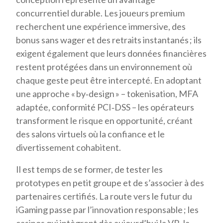
concurrentiel durable. Les joueurs premium
recherchent une expérience immersive, des
bonus sans wager et des retraits instantanés ; ils
exigent également que leurs données financières
restent protégées dans un environnement où
chaque geste peut être intercepté. En adoptant
une approche « by‑design » – tokenisation, MFA
adaptée, conformité PCI‑DSS – les opérateurs
transforment le risque en opportunité, créant
des salons virtuels où la confiance et le
divertissement cohabitent.
Il est temps de se former, de tester les
prototypes en petit groupe et de s’associer à des
partenaires certifiés. La route vers le futur du
iGaming passe par l’innovation responsable ; les