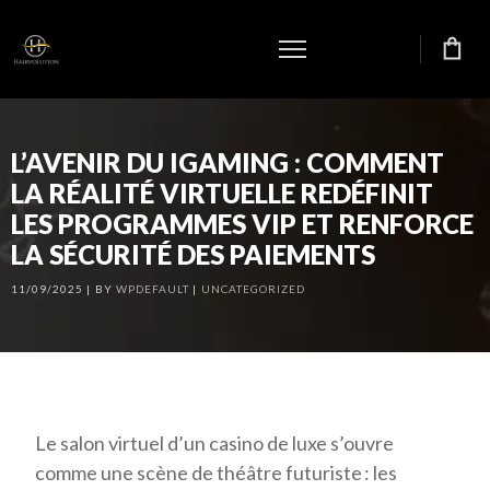
L’AVENIR DU IGAMING : COMMENT
LA RÉALITÉ VIRTUELLE REDÉFINIT
LES PROGRAMMES VIP ET RENFORCE
LA SÉCURITÉ DES PAIEMENTS
11/09/2025
BY
WPDEFAULT
UNCATEGORIZED
Le salon virtuel d’un casino de luxe s’ouvre
comme une scène de théâtre futuriste : les