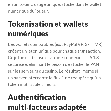
en un token à usage unique, stocké dans le wallet
numérique du joueur.
Tokenisation et wallets
numériques
Les wallets compatibles (ex. : PayPal VR, Skrill VR)
créent un jeton unique pour chaque transaction.
Ce jeton est transmis via une connexion TLS 1.3
sécurisée, éliminant le besoin de stocker le PAN
sur les serveurs du casino. Le résultat : même si
un hacker intercepte le flux, il ne récupère qu’un
token inutilisable ailleurs.
Authentification
multi‑facteurs adaptée