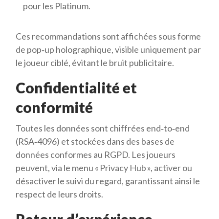
pour les Platinum.
Ces recommandations sont affichées sous forme
de pop‑up holographique, visible uniquement par
le joueur ciblé, évitant le bruit publicitaire.
Confidentialité et
conformité
Toutes les données sont chiffrées end‑to‑end
(RSA‑4096) et stockées dans des bases de
données conformes au RGPD. Les joueurs
peuvent, via le menu « Privacy Hub », activer ou
désactiver le suivi du regard, garantissant ainsi le
respect de leurs droits.