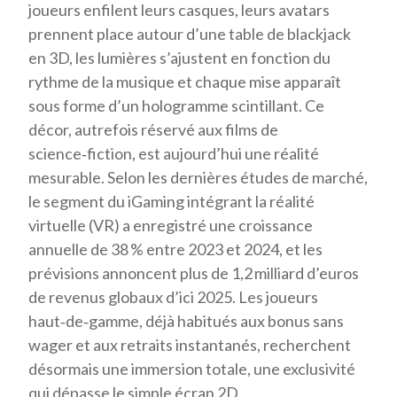
joueurs enfilent leurs casques, leurs avatars
prennent place autour d’une table de blackjack
en 3D, les lumières s’ajustent en fonction du
rythme de la musique et chaque mise apparaît
sous forme d’un hologramme scintillant. Ce
décor, autrefois réservé aux films de
science‑fiction, est aujourd’hui une réalité
mesurable. Selon les dernières études de marché,
le segment du iGaming intégrant la réalité
virtuelle (VR) a enregistré une croissance
annuelle de 38 % entre 2023 et 2024, et les
prévisions annoncent plus de 1,2 milliard d’euros
de revenus globaux d’ici 2025. Les joueurs
haut‑de‑gamme, déjà habitués aux bonus sans
wager et aux retraits instantanés, recherchent
désormais une immersion totale, une exclusivité
qui dépasse le simple écran 2D.