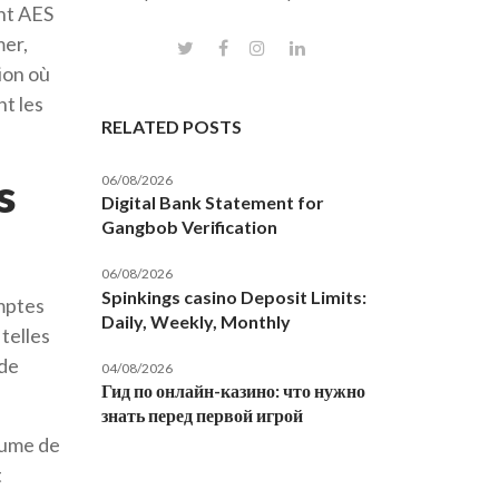
nt AES
mer,
ion où
nt les
RELATED POSTS
s
06/08/2026
Digital Bank Statement for
Gangbob Verification
06/08/2026
Spinkings casino Deposit Limits:
omptes
Daily, Weekly, Monthly
telles
 de
04/08/2026
Гид по онлайн-казино: что нужно
знать перед первой игрой
lume de
t