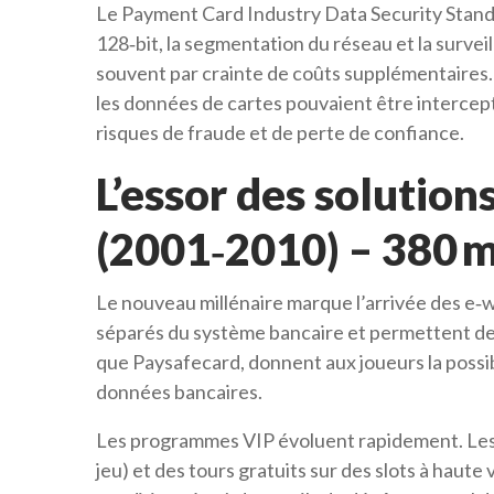
Le Payment Card Industry Data Security Standa
128‑bit, la segmentation du réseau et la survei
souvent par crainte de coûts supplémentaires. 
les données de cartes pouvaient être intercept
risques de fraude et de perte de confiance.
L’essor des solution
(2001‑2010) – 380 
Le nouveau millénaire marque l’arrivée des e‑w
séparés du système bancaire et permettent des
que Paysafecard, donnent aux joueurs la possibil
données bancaires.
Les programmes VIP évoluent rapidement. Les
jeu) et des tours gratuits sur des slots à haute