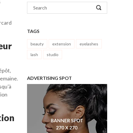
s
ercard
TAGS
eur
beauty
extension
eyelashes
lash
studio
épôt,
semaine.
ADVERTISING SPOT
usqu’à
tion
tion