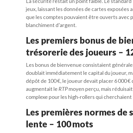
La sécurité restait un point faible. Le standar
jeux, laissant les données de cartes exposées 
que les comptes pouvaient être ouverts avec pe
blanchiment d’argent.
Les premiers bonus de bien
trésorerie des joueurs – 
Les bonus de bienvenue consistaient général
doublait immédiatement le capital du joueur, m
dépôt de 100 €, le joueur devait placer 6 000 €
augmentait le
RTP
moyen perçu, mais réduisait l
complexe pour les high‑rollers qui cherchaient à
Les premières normes de s
lente – 100 mots