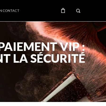
IN CONTACT
PAIEMENT VIP :
T LA SÉCURITÉ