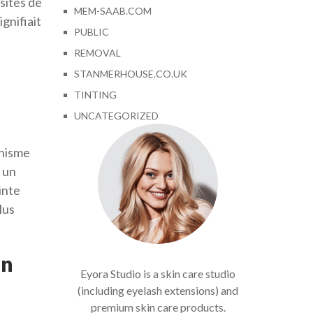
sites de
MEM-SAAB.COM
gnifiait
PUBLIC
REMOVAL
STANMERHOUSE.CO.UK
TINTING
UNCATEGORIZED
anisme
 un
inte
lus
on
Eyora Studio is a skin care studio
(including eyelash extensions) and
premium skin care products.