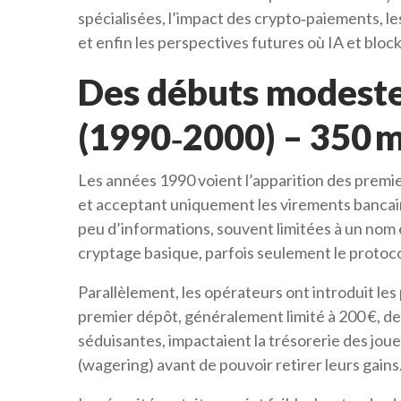
spécialisées, l’impact des crypto‑paiements, 
et enfin les perspectives futures où IA et block
Des débuts modeste
(1990‑2000) – 350 
Les années 1990 voient l’apparition des premie
et acceptant uniquement les virements bancaire
peu d’informations, souvent limitées à un nom 
cryptage basique, parfois seulement le protoco
Parallèlement, les opérateurs ont introduit les
premier dépôt, généralement limité à 200 €, de
séduisantes, impactaient la trésorerie des jou
(wagering) avant de pouvoir retirer leurs gains