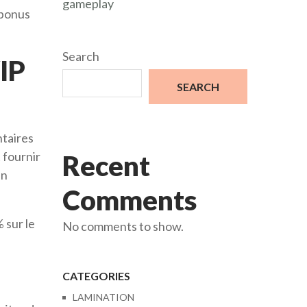
gameplay
 bonus
Search
IP
SEARCH
ntaires
 fournir
Recent
un
Comments
 sur le
No comments to show.
CATEGORIES
LAMINATION