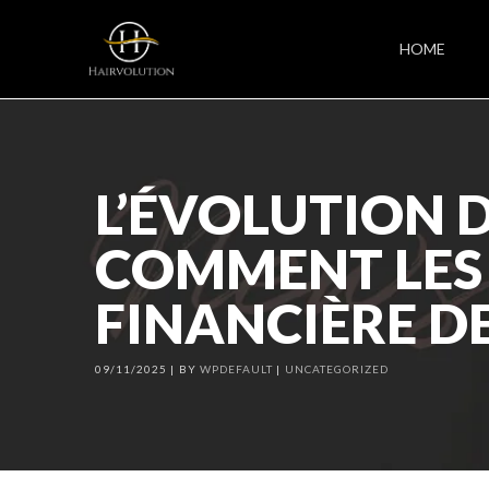
HOME
L’ÉVOLUTION D
COMMENT LES 
FINANCIÈRE D
09/11/2025
BY
WPDEFAULT
UNCATEGORIZED