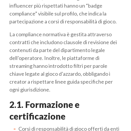
influencer più rispettati hanno un “badge
compliance” visibile sul profilo, che indica la
partecipazione a corsi di responsabilità di gioco.
La compliance normativa è gestita attraverso
contratti che includono clausole di revisione dei
contenuti da parte del dipartimento legale
dell’operatore. Inoltre, le piattaforme di
streaming hanno introdotto filtri per parole
chiave legate al gioco d’azzardo, obbligando i
creator a rispettare linee guida specifiche per
ogni giurisdizione.
2.1. Formazione e
certificazione
Corsi di responsabilità di gioco offerti da enti