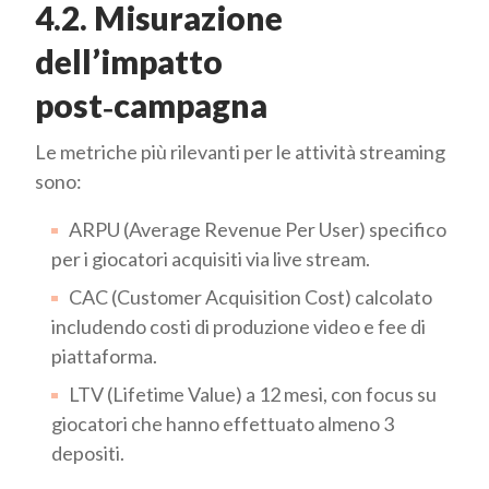
4.2. Misurazione
dell’impatto
post‑campagna
Le metriche più rilevanti per le attività streaming
sono:
ARPU (Average Revenue Per User) specifico
per i giocatori acquisiti via live stream.
CAC (Customer Acquisition Cost) calcolato
includendo costi di produzione video e fee di
piattaforma.
LTV (Lifetime Value) a 12 mesi, con focus su
giocatori che hanno effettuato almeno 3
depositi.