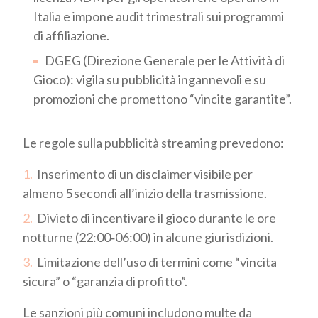
Italia e impone audit trimestrali sui programmi
di affiliazione.
DGEG (Direzione Generale per le Attività di
Gioco): vigila su pubblicità ingannevoli e su
promozioni che promettono “vincite garantite”.
Le regole sulla pubblicità streaming prevedono:
Inserimento di un disclaimer visibile per
almeno 5 secondi all’inizio della trasmissione.
Divieto di incentivare il gioco durante le ore
notturne (22:00‑06:00) in alcune giurisdizioni.
Limitazione dell’uso di termini come “vincita
sicura” o “garanzia di profitto”.
Le sanzioni più comuni includono multe da