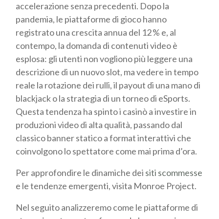
accelerazione senza precedenti. Dopo la
pandemia, le piattaforme di gioco hanno
registrato una crescita annua del 12 % e, al
contempo, la domanda di contenuti video è
esplosa: gli utenti non vogliono più leggere una
descrizione di un nuovo slot, ma vedere in tempo
reale la rotazione dei rulli, il payout di una mano di
blackjack o la strategia di un torneo di eSports.
Questa tendenza ha spinto i casinò a investire in
produzioni video di alta qualità, passando dal
classico banner statico a format interattivi che
coinvolgono lo spettatore come mai prima d’ora.
Per approfondire le dinamiche dei
siti scommesse
e le tendenze emergenti, visita Monroe Project.
Nel seguito analizzeremo come le piattaforme di