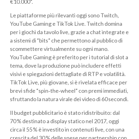
€10.000”.
Le piattaforme più rilevanti oggi sono Twitch,
YouTube Gaming e TikTok Live. Twitch domina
per i giochi da tavolo live, grazie a chat integrate e
a sistemi di “bits” che permettono al pubblico di
scommettere virtualmente su ogni mano.
YouTube Gaming è preferito per i tutorial di slot a
tema, dove la produzione può includere effetti
visivi e spiegazioni dettagliate di RTP e volatilità.
TikTok Live, più giovane, si è rivelata efficace per
brevi sfide “spin‑the‑wheel” con premi immediati,
sfruttando la natura virale dei video di 60 secondi.
Il budget pubblicitario è stato ridistribuito: dal
70 % destinato a display statico nel 2017, oggi
circa il 55 % è investito in contenuti live, con una
crescita del 30 % delle spese per partnership con