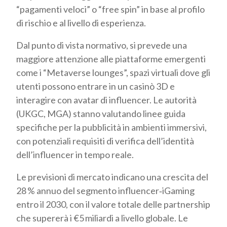
“pagamenti veloci” o “free spin” in base al profilo
di rischio e al livello di esperienza.
Dal punto di vista normativo, si prevede una
maggiore attenzione alle piattaforme emergenti
come i “Metaverse lounges”, spazi virtuali dove gli
utenti possono entrare in un casinò 3D e
interagire con avatar di influencer. Le autorità
(UKGC, MGA) stanno valutando linee guida
specifiche per la pubblicità in ambienti immersivi,
con potenziali requisiti di verifica dell’identità
dell’influencer in tempo reale.
Le previsioni di mercato indicano una crescita del
28 % annuo del segmento influencer‑iGaming
entro il 2030, con il valore totale delle partnership
che supererà i €5 miliardi a livello globale. Le