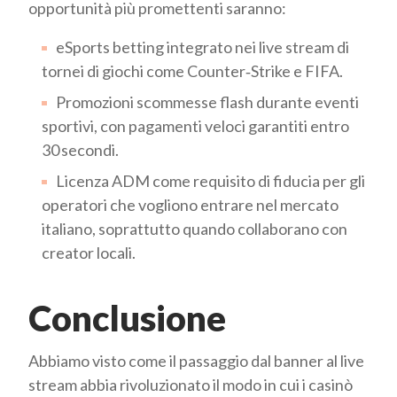
opportunità più promettenti saranno:
eSports betting integrato nei live stream di
tornei di giochi come Counter‑Strike e FIFA.
Promozioni scommesse flash durante eventi
sportivi, con pagamenti veloci garantiti entro
30 secondi.
Licenza ADM come requisito di fiducia per gli
operatori che vogliono entrare nel mercato
italiano, soprattutto quando collaborano con
creator locali.
Conclusione
Abbiamo visto come il passaggio dal banner al live
stream abbia rivoluzionato il modo in cui i casinò