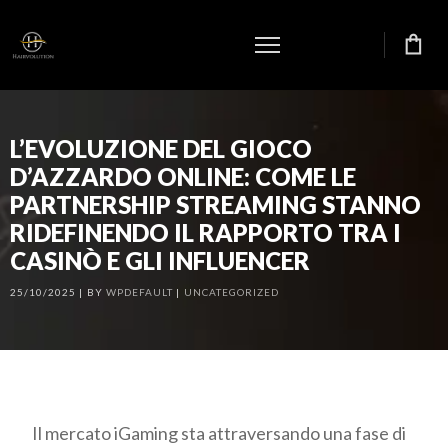
L’EVOLUZIONE DEL GIOCO
D’AZZARDO ONLINE: COME LE
PARTNERSHIP STREAMING STANNO
RIDEFINENDO IL RAPPORTO TRA I
CASINÒ E GLI INFLUENCER
25/10/2025
BY
WPDEFAULT
UNCATEGORIZED
Il mercato iGaming sta attraversando una fase di