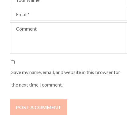
Email*
Comment
Save my name, email, and website in this browser for
the next time I comment.
POST A COMMENT