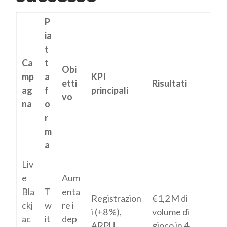
P
ia
t
Ca
t
Obi
mp
a
KPI
etti
Risultati
ag
f
principali
vo
na
o
r
m
a
Liv
e
Aum
Bla
T
enta
Registrazion
€1,2 M di
ckj
w
re i
i (+8 %),
volume di
ac
it
dep
ARPU
gioco in 4