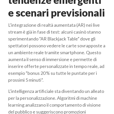
tendenze emergenti
e scenari previsionali
L’integrazione di realtà aumentata (AR) nei live
stream è già in fase di test: alcuni casinò stanno
sperimentando “AR Blackjack Table” dove gli
spettatori possono vedere le carte sovrapposte a
un ambiente reale tramite smartphone. Questo
aumenta il senso di immersione e permette di
inserire offerte personalizzate in tempo reale, ad
esempio “bonus 20 % su tutte le puntate per i
prossimi 5 minuti”.
L’intelligenza artificiale sta diventando un alleato
per la personalizzazione. Algoritmi di machine
learning analizzano il comportamento di visione
del pubblico e suggeriscono promozioni