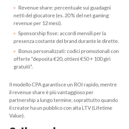
Revenue share: percentuale sui guadagni
netti del giocatore (es. 20 % del net gaming
revenue per 12 mesi).
Sponsorship fisse: accordi mensili per la
presenza costante del brand durante le dirette.
Bonus personalizzati: codici promozionali con
offerte “deposita €20, ottieni €50 + 100 giri
gratuiti”.
Il modello CPA garantisce un ROI rapido, mentre
il revenue share è più vantaggioso per
partnership a lungo termine, soprattutto quando
il creator ha un pubblico con alta LTV (Lifetime
Value).