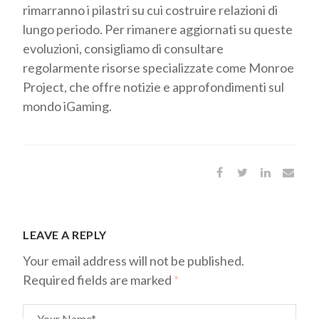
rimarranno i pilastri su cui costruire relazioni di
lungo periodo. Per rimanere aggiornati su queste
evoluzioni, consigliamo di consultare
regolarmente risorse specializzate come Monroe
Project, che offre notizie e approfondimenti sul
mondo iGaming.
LEAVE A REPLY
Your email address will not be published.
Required fields are marked
*
Your Name*