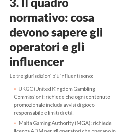
3. Il quadro
normativo: cosa
devono sapere gli
operatori e gli
influencer
Le tre giurisdizioni più influenti sono:
UKGC (United Kingdom Gambling
Commission): richiede che ogni contenuto
promozionale includa avvisi di gioco
responsabile e limiti di età.
Malta Gaming Authority (MGA): richiede
licenza ADM per gli operatori che operano in