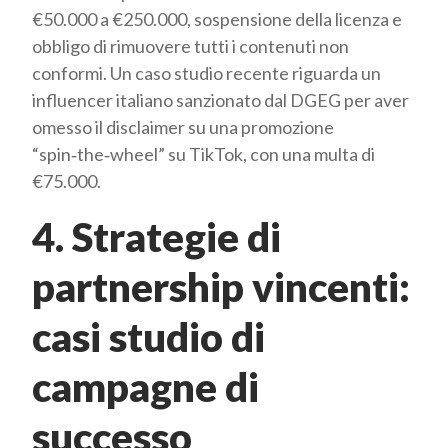
€50.000 a €250.000, sospensione della licenza e
obbligo di rimuovere tutti i contenuti non
conformi. Un caso studio recente riguarda un
influencer italiano sanzionato dal DGEG per aver
omesso il disclaimer su una promozione
“spin‑the‑wheel” su TikTok, con una multa di
€75.000.
4. Strategie di
partnership vincenti:
casi studio di
campagne di
successo