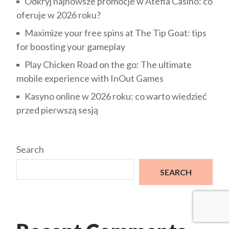
Odkryj najnowsze promocje w Atefia Casino: co
oferuje w 2026 roku?
Maximize your free spins at The Tip Goat: tips
for boosting your gameplay
Play Chicken Road on the go: The ultimate
mobile experience with InOut Games
Kasyno online w 2026 roku: co warto wiedzieć
przed pierwszą sesją
Search
SEARCH