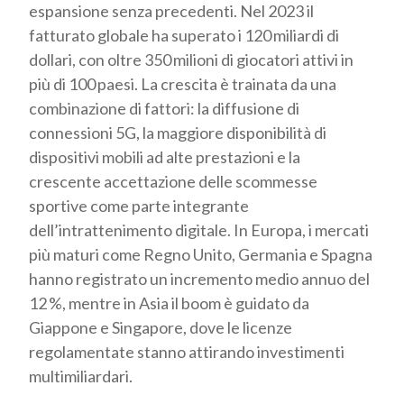
espansione senza precedenti. Nel 2023 il
fatturato globale ha superato i 120 miliardi di
dollari, con oltre 350 milioni di giocatori attivi in
più di 100 paesi. La crescita è trainata da una
combinazione di fattori: la diffusione di
connessioni 5G, la maggiore disponibilità di
dispositivi mobili ad alte prestazioni e la
crescente accettazione delle scommesse
sportive come parte integrante
dell’intrattenimento digitale. In Europa, i mercati
più maturi come Regno Unito, Germania e Spagna
hanno registrato un incremento medio annuo del
12 %, mentre in Asia il boom è guidato da
Giappone e Singapore, dove le licenze
regolamentate stanno attirando investimenti
multimiliardari.