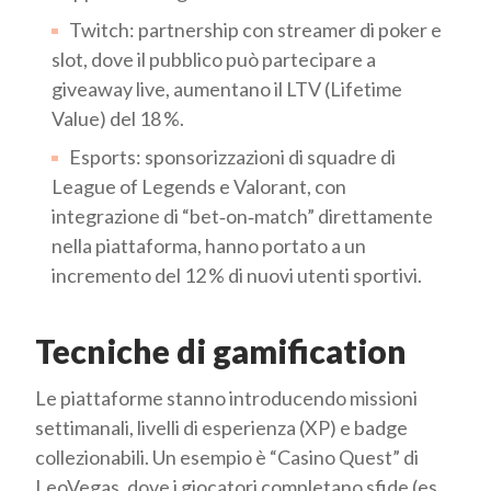
Twitch: partnership con streamer di poker e
slot, dove il pubblico può partecipare a
giveaway live, aumentano il LTV (Lifetime
Value) del 18 %.
Esports: sponsorizzazioni di squadre di
League of Legends e Valorant, con
integrazione di “bet‑on‑match” direttamente
nella piattaforma, hanno portato a un
incremento del 12 % di nuovi utenti sportivi.
Tecniche di gamification
Le piattaforme stanno introducendo missioni
settimanali, livelli di esperienza (XP) e badge
collezionabili. Un esempio è “Casino Quest” di
LeoVegas, dove i giocatori completano sfide (es.