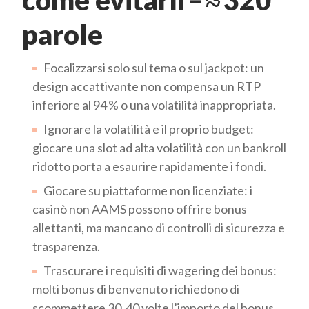
come evitarli – ≈ 320
parole
Focalizzarsi solo sul tema o sul jackpot: un
design accattivante non compensa un RTP
inferiore al 94 % o una volatilità inappropriata.
Ignorare la volatilità e il proprio budget:
giocare una slot ad alta volatilità con un bankroll
ridotto porta a esaurire rapidamente i fondi.
Giocare su piattaforme non licenziate: i
casinò non AAMS possono offrire bonus
allettanti, ma mancano di controlli di sicurezza e
trasparenza.
Trascurare i requisiti di wagering dei bonus:
molti bonus di benvenuto richiedono di
scommettere 30‑40 volte l’importo del bonus,