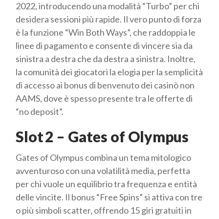
2022, introducendo una modalità “Turbo” per chi
desidera sessioni più rapide. Il vero punto di forza
è la funzione “Win Both Ways”, che raddoppia le
linee di pagamento e consente di vincere sia da
sinistra a destra che da destra a sinistra. Inoltre,
la comunità dei giocatori la elogia per la semplicità
di accesso ai bonus di benvenuto dei casinò non
AAMS, dove è spesso presente tra le offerte di
“no deposit”.
Slot 2 – Gates of Olympus
Gates of Olympus combina un tema mitologico
avventuroso con una volatilità media, perfetta
per chi vuole un equilibrio tra frequenza e entità
delle vincite. Il bonus “Free Spins” si attiva con tre
o più simboli scatter, offrendo 15 giri gratuiti in