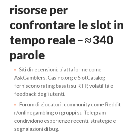
risorse per
confrontare le slot in
tempo reale – ≈ 340
parole
Siti di recensioni: piattaforme come
AskGamblers, Casino.org e SlotCatalog
forniscono rating basati su RTP, volatilità e
feedback degli utenti.
Forum di giocatori: community come Reddit
r/onlinegambling o i gruppi su Telegram
condividono esperienze recenti, strategie e
segnalazioni di bug.