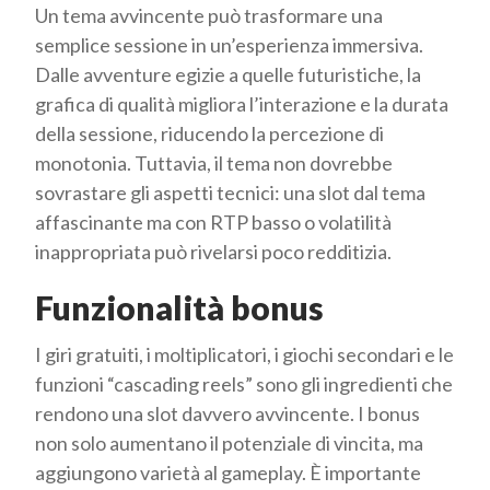
Un tema avvincente può trasformare una
semplice sessione in un’esperienza immersiva.
Dalle avventure egizie a quelle futuristiche, la
grafica di qualità migliora l’interazione e la durata
della sessione, riducendo la percezione di
monotonia. Tuttavia, il tema non dovrebbe
sovrastare gli aspetti tecnici: una slot dal tema
affascinante ma con RTP basso o volatilità
inappropriata può rivelarsi poco redditizia.
Funzionalità bonus
I giri gratuiti, i moltiplicatori, i giochi secondari e le
funzioni “cascading reels” sono gli ingredienti che
rendono una slot davvero avvincente. I bonus
non solo aumentano il potenziale di vincita, ma
aggiungono varietà al gameplay. È importante