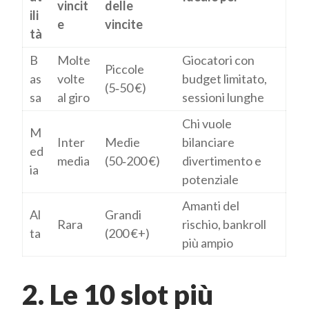
vincit
delle
ili
e
vincite
tà
B
Molte
Giocatori con
Piccole
as
volte
budget limitato,
(5‑50 €)
sa
al giro
sessioni lunghe
Chi vuole
M
Inter
Medie
bilanciare
ed
media
(50‑200 €)
divertimento e
ia
potenziale
Amanti del
Al
Grandi
Rara
rischio, bankroll
ta
(200 €+)
più ampio
2. Le 10 slot più