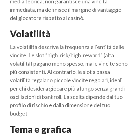
media teorica; non garantisce una vincita
immediata, ma definisce il margine di vantaggio
del giocatore rispetto al casinò.
Volatilità
La volatilità descrive la frequenza e l’entità delle
vincite. Le slot “high‑risk/high‑reward” (alta
volatilità) pagano meno spesso, ma le vincite sono
più consistenti. Al contrario, le slot a bassa
volatilità regalano piccole vincite regolari, ideali
per chi desidera giocare più a lungo senza grandi
oscillazioni di bankroll. La scelta dipende dal tuo
profilo di rischio e dalla dimensione del tuo
budget.
Tema e grafica