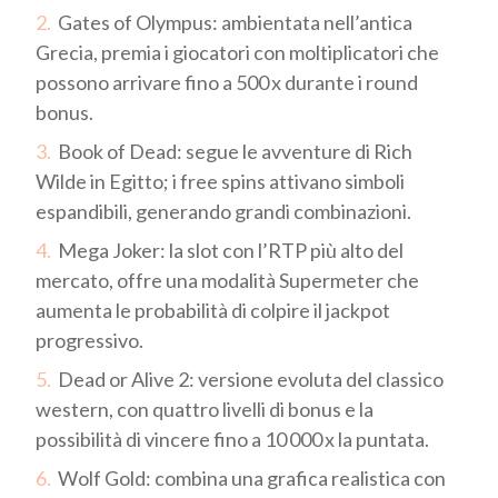
Gates of Olympus: ambientata nell’antica
Grecia, premia i giocatori con moltiplicatori che
possono arrivare fino a 500 x durante i round
bonus.
Book of Dead: segue le avventure di Rich
Wilde in Egitto; i free spins attivano simboli
espandibili, generando grandi combinazioni.
Mega Joker: la slot con l’RTP più alto del
mercato, offre una modalità Supermeter che
aumenta le probabilità di colpire il jackpot
progressivo.
Dead or Alive 2: versione evoluta del classico
western, con quattro livelli di bonus e la
possibilità di vincere fino a 10 000 x la puntata.
Wolf Gold: combina una grafica realistica con