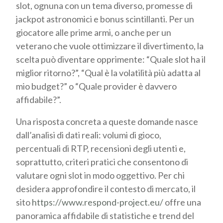
slot, ognuna con un tema diverso, promesse di
jackpot astronomici e bonus scintillanti. Per un
giocatore alle prime armi, o anche per un
veterano che vuole ottimizzare il divertimento, la
scelta può diventare opprimente: “Quale slot ha il
miglior ritorno?”, “Qual è la volatilità più adatta al
mio budget?” o “Quale provider è davvero
affidabile?”.
Una risposta concreta a queste domande nasce
dall’analisi di dati reali: volumi di gioco,
percentuali di RTP, recensioni degli utenti e,
soprattutto, criteri pratici che consentono di
valutare ogni slot in modo oggettivo. Per chi
desidera approfondire il contesto di mercato, il
sito
https://www.respond-project.eu/
offre una
panoramica affidabile di statistiche e trend del