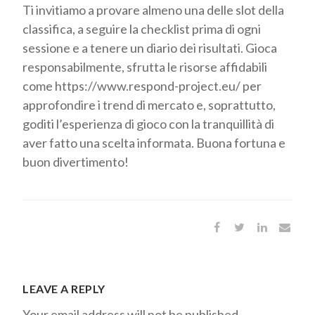
Ti invitiamo a provare almeno una delle slot della
classifica, a seguire la checklist prima di ogni
sessione e a tenere un diario dei risultati. Gioca
responsabilmente, sfrutta le risorse affidabili
come https://www.respond-project.eu/ per
approfondire i trend di mercato e, soprattutto,
goditi l’esperienza di gioco con la tranquillità di
aver fatto una scelta informata. Buona fortuna e
buon divertimento!
LEAVE A REPLY
Your email address will not be published.