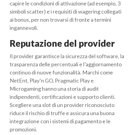
capire le condizioni di attivazione (ad esempio, 3
simboli scatter) e i requisiti di wagering collegati
ai bonus, per non trovarsi di fronte a termini
ingannevoli.
Reputazione del provider
Il provider garantisce la sicurezza del software, la
trasparenza delle percentuali e l’aggiornamento
continuo di nuove funzionalità. Marchi come
NetEnt, Play’n GO, Pragmatic Play e
Microgaming hanno una storia di audit
indipendenti, certificazioni e supporto clienti.
Scegliere una slot di un provider riconosciuto
riduce il rischio di truffe e assicura una buona
integrazione con i sistemi di pagamento e le
promozioni.