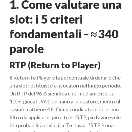
1. Come valutare una
slot: i 5 criteri
fondamentali – ≈ 340
parole
RTP (Return to Player)
Il Return to Player è la percentuale di denaro che
una slot restituisce ai giocatori nel lungo periodo.
Un RTP del 96 % significa che, mediamente, su
100 € giocati, 96 € tornano al giocatore, mentre il
casinò trattiene 4 €. Questo indicatore è il primo
filtro da applicare: più alto è l’RTP, più favorevole
è la probabilità di vincita. Tuttavia, l’RTP è una