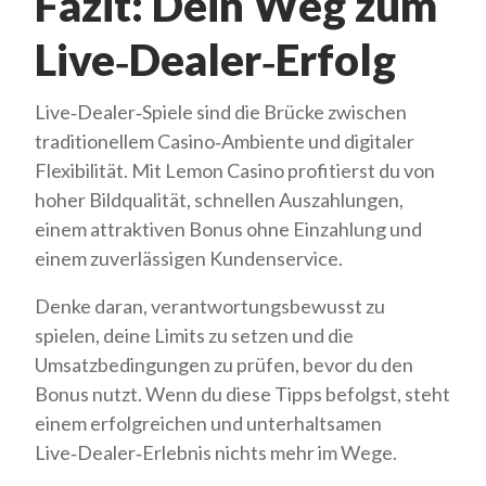
Fazit: Dein Weg zum
Live‑Dealer‑Erfolg
Live‑Dealer‑Spiele sind die Brücke zwischen
traditionellem Casino‑Ambiente und digitaler
Flexibilität. Mit Lemon Casino profitierst du von
hoher Bildqualität, schnellen Auszahlungen,
einem attraktiven Bonus ohne Einzahlung und
einem zuverlässigen Kundenservice.
Denke daran, verantwortungsbewusst zu
spielen, deine Limits zu setzen und die
Umsatzbedingungen zu prüfen, bevor du den
Bonus nutzt. Wenn du diese Tipps befolgst, steht
einem erfolgreichen und unterhaltsamen
Live‑Dealer‑Erlebnis nichts mehr im Wege.