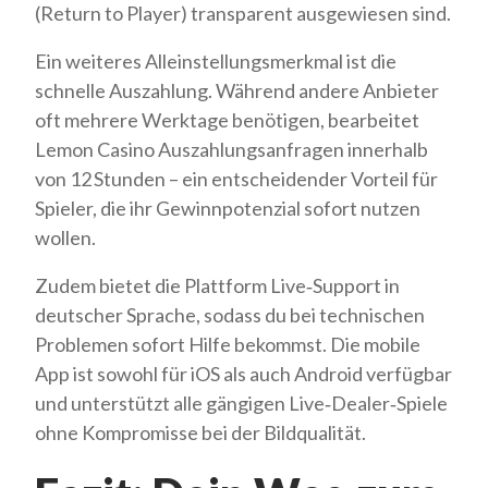
(Return to Player) transparent ausgewiesen sind.
Ein weiteres Alleinstellungsmerkmal ist die
schnelle Auszahlung. Während andere Anbieter
oft mehrere Werktage benötigen, bearbeitet
Lemon Casino Auszahlungsanfragen innerhalb
von 12 Stunden – ein entscheidender Vorteil für
Spieler, die ihr Gewinnpotenzial sofort nutzen
wollen.
Zudem bietet die Plattform Live‑Support in
deutscher Sprache, sodass du bei technischen
Problemen sofort Hilfe bekommst. Die mobile
App ist sowohl für iOS als auch Android verfügbar
und unterstützt alle gängigen Live‑Dealer‑Spiele
ohne Kompromisse bei der Bildqualität.