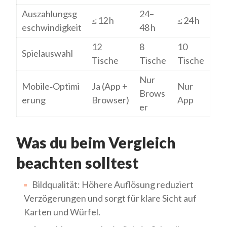
Auszahlungsg
24–
≤ 12 h
≤ 24 h
eschwindigkeit
48 h
12
8
10
Spielauswahl
Tische
Tische
Tische
Nur
Mobile‑Optimi
Ja (App +
Nur
Brows
erung
Browser)
App
er
Was du beim Vergleich
beachten solltest
Bildqualität: Höhere Auflösung reduziert
Verzögerungen und sorgt für klare Sicht auf
Karten und Würfel.