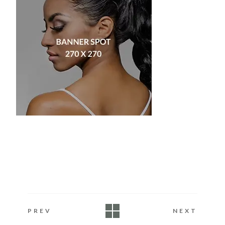
PREV
NEXT