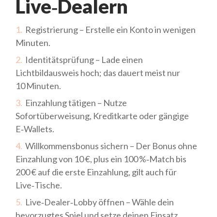
Live‑Dealern
Registrierung – Erstelle ein Konto in wenigen
Minuten.
Identitätsprüfung – Lade einen
Lichtbildausweis hoch; das dauert meist nur
10 Minuten.
Einzahlung tätigen – Nutze
Sofortüberweisung, Kreditkarte oder gängige
E‑Wallets.
Willkommensbonus sichern – Der Bonus ohne
Einzahlung von 10 €, plus ein 100 %‑Match bis
200 € auf die erste Einzahlung, gilt auch für
Live‑Tische.
Live‑Dealer‑Lobby öffnen – Wähle dein
bevorzugtes Spiel und setze deinen Einsatz.