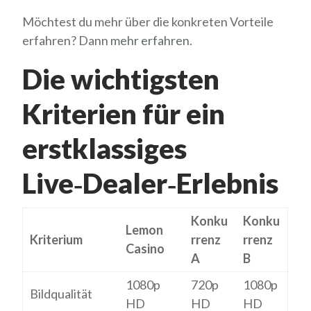
Möchtest du mehr über die konkreten Vorteile
erfahren? Dann
mehr erfahren
.
Die wichtigsten
Kriterien für ein
erstklassiges
Live‑Dealer‑Erlebnis
Konku
Konku
Lemon
Kriterium
rrenz
rrenz
Casino
A
B
1080p
720p
1080p
Bildqualität
HD
HD
HD