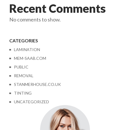
Recent Comments
No comments to show.
CATEGORIES
LAMINATION
MEM-SAAB.COM
PUBLIC
REMOVAL
STANMERHOUSE.CO.UK
TINTING
UNCATEGORIZED