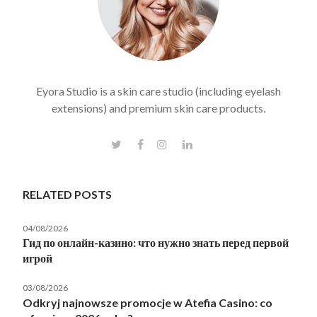
Eyora Studio is a skin care studio (including eyelash
extensions) and premium skin care products.
RELATED POSTS
04/08/2026
Гид по онлайн-казино: что нужно знать перед первой
игрой
03/08/2026
Odkryj najnowsze promocje w Atefia Casino: co