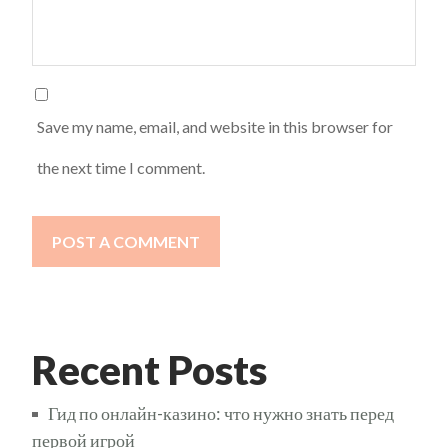
Save my name, email, and website in this browser for
the next time I comment.
POST A COMMENT
Recent Posts
Гид по онлайн-казино: что нужно знать перед
первой игрой