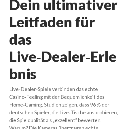
Dein ultimativer
Leitfaden für
das
Live‑Dealer‑Erle
bnis
Live‑Dealer‑Spiele verbinden das echte
Casino‑Feeling mit der Bequemlichkeit des
Home‑Gaming. Studien zeigen, dass 96 % der
deutschen Spieler, die Live‑Tische ausprobieren,
die Spielqualität als „exzellent“ bewerten.
Warum? Die Kameras übertragen echte