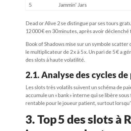
5
Jammin’ Jars
Dead or Alive 2 se distingue par ses tours grat
12 000 € en 30 minutes, après avoir déclenché t
Book of Shadows mise sur un symbole scatter q
le multiplicateur de 2 x à 5 x. Un pari de 5 € a g
des slots à haute volatilité.
2.1. Analyse des cycles d
Les slots très volatils suivent un schéma de pa
accumule un « bank » interne qui se libère sous
rentable pour le joueur patient, surtout lorsqu
3. Top 5 des slots à 