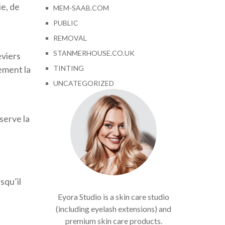
ie, de
MEM-SAAB.COM
PUBLIC
REMOVAL
STANMERHOUSE.CO.UK
eviers
ement la
TINTING
UNCATEGORIZED
serve la
squ’il
Eyora Studio is a skin care studio
(including eyelash extensions) and
premium skin care products.