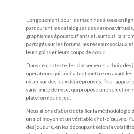
L’engouement pour les machines à sous en ligne
parcourent les catalogues des casinos virtuels, 
graphismes époustouflants et, surtout, la prome
partagés sur les forums, les réseaux sociaux et
leurs gains et leurs coups de cœur.
Dans ce contexte, les classements « choix des jo
opérateurs qui souhaitent mettre en avant les ti
miser sur des jeux déjà éprouvés. Pour approfo
sans limite de mise
, qui propose une sélection n
plateformes de jeu.
Nous allons d’abord détailler la méthodologie d’
un slot moyen et un véritable chef‑d’œuvre. Pu
des joueurs, en les découpant selon la volatilit