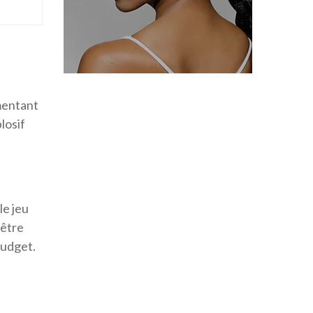
mentant
plosif
le jeu
 être
budget.