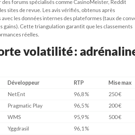
sur des forums spécialisés comme CasinoMeister, Reddit
s sites de revue. Les avis vérifiés, obtenus après
s avec les données internes des plateformes (taux de conv
gains). Cette triangulation garantit que les classements
formances réelles.
orte volatilité : adrénalin
Développeur
RTP
Mise max
NetEnt
96,8 %
250 €
Pragmatic Play
96,5 %
200 €
WMS
95,9 %
500 €
Yggdrasil
96,1 %