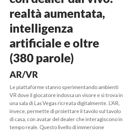
realtà aumentata,
intelligenza
artificiale e oltre
(380 parole)
AR/VR
Le piattaforme stanno sperimentando ambienti
VR dove il giocatore indossa un visore e si trova in
una sala di Las Vegas ricreata digitalmente. L’AR,
invece, permette di proiettare il tavolo sul tavolo
di casa, con avatar del dealer che interagiscono in
tempo reale. Questo livello di immersione