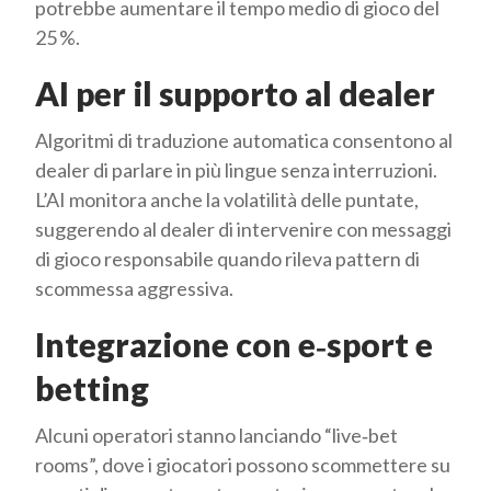
potrebbe aumentare il tempo medio di gioco del
25 %.
AI per il supporto al dealer
Algoritmi di traduzione automatica consentono al
dealer di parlare in più lingue senza interruzioni.
L’AI monitora anche la volatilità delle puntate,
suggerendo al dealer di intervenire con messaggi
di gioco responsabile quando rileva pattern di
scommessa aggressiva.
Integrazione con e‑sport e
betting
Alcuni operatori stanno lanciando “live‑bet
rooms”, dove i giocatori possono scommettere su