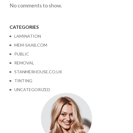
No comments to show.
CATEGORIES
LAMINATION
MEM-SAAB.COM
PUBLIC
REMOVAL
STANMERHOUSE.CO.UK
TINTING
UNCATEGORIZED