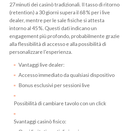
27 minuti dei casinò tradizionali. Il tasso di ritorno
(retention) a 30 giorni supera il 68 % per i live
dealer, mentre per le sale fisiche si attesta
intorno al 45 %. Questi dati indicano un
engagement più profondo, probabilmente grazie
alla flessibilità di accesso e alla possibilità di
personalizzare l’esperienza.
Vantaggi live dealer:
Accesso immediato da qualsiasi dispositivo
Bonus esclusivi per sessioni live
Possibilità di cambiare tavolo con un click
Svantaggi casinò fisico: