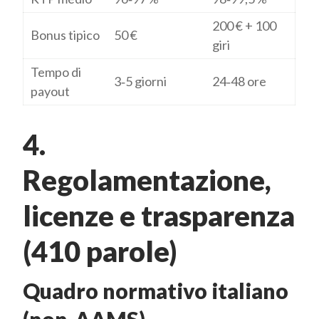
200 € + 100
Bonus tipico
50 €
giri
Tempo di
3‑5 giorni
24‑48 ore
payout
4.
Regolamentazione,
licenze e trasparenza
(410 parole)
Quadro normativo italiano