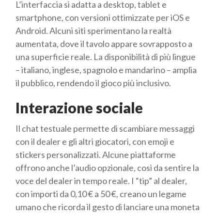
L’interfaccia si adatta a desktop, tablet e
smartphone, con versioni ottimizzate per iOS e
Android. Alcuni siti sperimentano la realtà
aumentata, dove il tavolo appare sovrapposto a
una superficie reale. La disponibilità di più lingue
– italiano, inglese, spagnolo e mandarino – amplia
il pubblico, rendendo il gioco più inclusivo.
Interazione sociale
Il chat testuale permette di scambiare messaggi
con il dealer e gli altri giocatori, con emoji e
stickers personalizzati. Alcune piattaforme
offrono anche l’audio opzionale, così da sentire la
voce del dealer in tempo reale. I “tip” al dealer,
con importi da 0,10 € a 50 €, creano un legame
umano che ricorda il gesto di lanciare una moneta