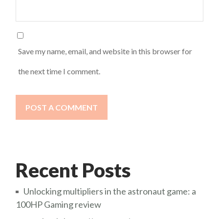
Save my name, email, and website in this browser for
the next time I comment.
POST A COMMENT
Recent Posts
Unlocking multipliers in the astronaut game: a
100HP Gaming review