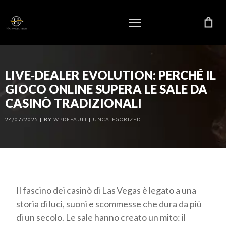
LIVE‑DEALER EVOLUTION: PERCHÉ IL
GIOCO ONLINE SUPERA LE SALE DA
CASINÒ TRADIZIONALI
24/07/2025
BY
WPDEFAULT
UNCATEGORIZED
Il fascino dei casinò di Las Vegas è legato a una
storia di luci, suoni e scommesse che dura da più
di un secolo. Le sale hanno creato un mito: il