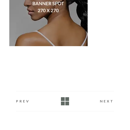
PREV
NEXT