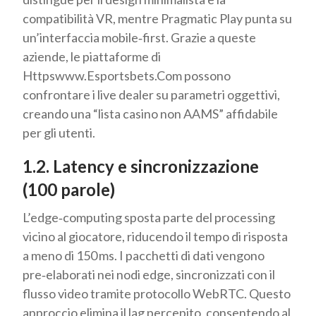
compatibilità VR, mentre Pragmatic Play punta su
un’interfaccia mobile‑first. Grazie a queste
aziende, le piattaforme di
Httpswww.Esportsbets.Com possono
confrontare i live dealer su parametri oggettivi,
creando una “lista casino non AAMS” affidabile
per gli utenti.
1.2. Latency e sincronizzazione
(100 parole)
L’edge‑computing sposta parte del processing
vicino al giocatore, riducendo il tempo di risposta
a meno di 150 ms. I pacchetti di dati vengono
pre‑elaborati nei nodi edge, sincronizzati con il
flusso video tramite protocollo WebRTC. Questo
approccio elimina il lag percepito, consentendo al