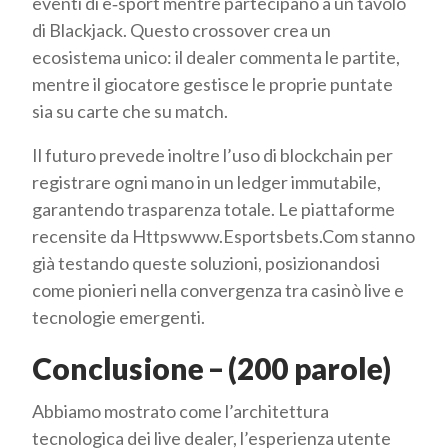
eventi di e‑sport mentre partecipano a un tavolo
di Blackjack. Questo crossover crea un
ecosistema unico: il dealer commenta le partite,
mentre il giocatore gestisce le proprie puntate
sia su carte che su match.
Il futuro prevede inoltre l’uso di blockchain per
registrare ogni mano in un ledger immutabile,
garantendo trasparenza totale. Le piattaforme
recensite da Httpswww.Esportsbets.Com stanno
già testando queste soluzioni, posizionandosi
come pionieri nella convergenza tra casinò live e
tecnologie emergenti.
Conclusione – (200 parole)
Abbiamo mostrato come l’architettura
tecnologica dei live dealer, l’esperienza utente