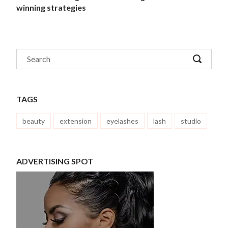
winning strategies
TAGS
beauty
extension
eyelashes
lash
studio
ADVERTISING SPOT