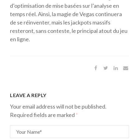
d’optimisation de mise basées sur l’analyse en
temps réel. Ainsi, la magie de Vegas continuera
de se réinventer, mais les jackpots massifs
resteront, sans conteste, le principal atout du jeu
en ligne.
LEAVE A REPLY
Your email address will not be published.
Required fields are marked
*
Your Name*