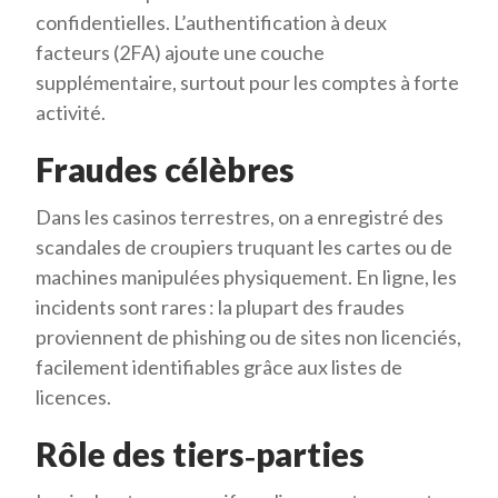
confidentielles. L’authentification à deux
facteurs (2FA) ajoute une couche
supplémentaire, surtout pour les comptes à forte
activité.
Fraudes célèbres
Dans les casinos terrestres, on a enregistré des
scandales de croupiers truquant les cartes ou de
machines manipulées physiquement. En ligne, les
incidents sont rares : la plupart des fraudes
proviennent de phishing ou de sites non licenciés,
facilement identifiables grâce aux listes de
licences.
Rôle des tiers‑parties