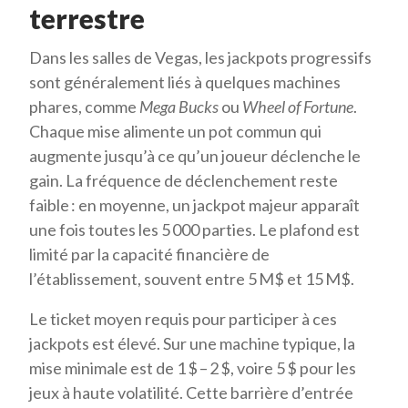
terrestre
Dans les salles de Vegas, les jackpots progressifs
sont généralement liés à quelques machines
phares, comme
Mega Bucks
ou
Wheel of Fortune
.
Chaque mise alimente un pot commun qui
augmente jusqu’à ce qu’un joueur déclenche le
gain. La fréquence de déclenchement reste
faible : en moyenne, un jackpot majeur apparaît
une fois toutes les 5 000 parties. Le plafond est
limité par la capacité financière de
l’établissement, souvent entre 5 M$ et 15 M$.
Le ticket moyen requis pour participer à ces
jackpots est élevé. Sur une machine typique, la
mise minimale est de 1 $ – 2 $, voire 5 $ pour les
jeux à haute volatilité. Cette barrière d’entrée