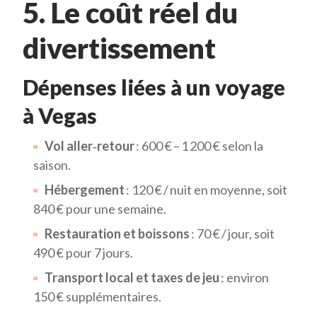
5. Le coût réel du
divertissement
Dépenses liées à un voyage
à Vegas
Vol aller‑retour
: 600 € – 1 200 € selon la
saison.
Hébergement
: 120 € / nuit en moyenne, soit
840 € pour une semaine.
Restauration et boissons
: 70 € / jour, soit
490 € pour 7 jours.
Transport local et taxes de jeu
: environ
150 € supplémentaires.