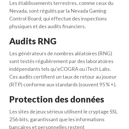
Les établissements terrestres, comme ceux du
Nevada, sont régulés par la Nevada Gaming
Control Board, qui effectue des inspections
physiques et des audits financiers.
Audits RNG
Les générateurs de nombres aléatoires (RNG)
sont testés régulièrement par des laboratoires
indépendants tels qu’eCOGRA ou iTech Labs.
Ces audits certifient un taux de retour au joueur
(RTP) conforme aux standards (souvent 95 % +).
Protection des données
Les sites de jeux sérieux utilisent le cryptage SSL
256‑bits, garantissant que les informations
bancaires et personnelles restent