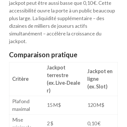
jackpot peut être aussi basse que 0,10 €. Cette
accessibilité ouvre la porte à un public beaucoup
plus large. La liquidité supplémentaire – des
dizaines de milliers de joueurs actifs
simultanément – accélère la croissance du
jackpot.
Comparaison pratique
Jackpot
Jackpot en
terrestre
Critère
ligne
(ex. Live‑Deale
(ex. Slot)
r)
Plafond
15 M$
120 M$
maximal
Mise
2 $
0,10 €