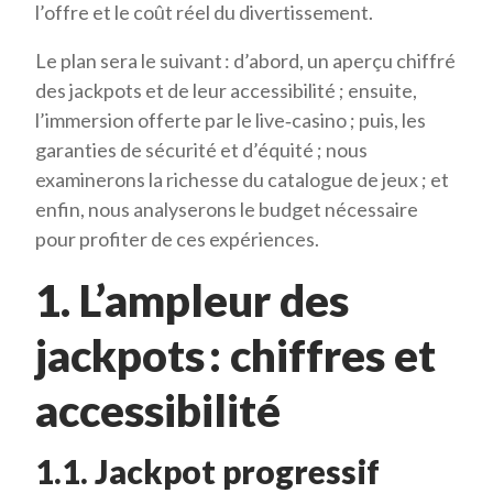
l’offre et le coût réel du divertissement.
Le plan sera le suivant : d’abord, un aperçu chiffré
des jackpots et de leur accessibilité ; ensuite,
l’immersion offerte par le live‑casino ; puis, les
garanties de sécurité et d’équité ; nous
examinerons la richesse du catalogue de jeux ; et
enfin, nous analyserons le budget nécessaire
pour profiter de ces expériences.
1. L’ampleur des
jackpots : chiffres et
accessibilité
1.1. Jackpot progressif