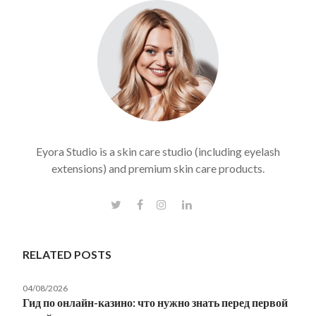
Eyora Studio is a skin care studio (including eyelash
extensions) and premium skin care products.
RELATED POSTS
04/08/2026
Гид по онлайн-казино: что нужно знать перед первой