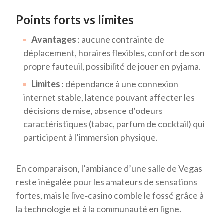
Points forts vs limites
Avantages
: aucune contrainte de
déplacement, horaires flexibles, confort de son
propre fauteuil, possibilité de jouer en pyjama.
Limites
: dépendance à une connexion
internet stable, latence pouvant affecter les
décisions de mise, absence d’odeurs
caractéristiques (tabac, parfum de cocktail) qui
participent à l’immersion physique.
En comparaison, l’ambiance d’une salle de Vegas
reste inégalée pour les amateurs de sensations
fortes, mais le live‑casino comble le fossé grâce à
la technologie et à la communauté en ligne.