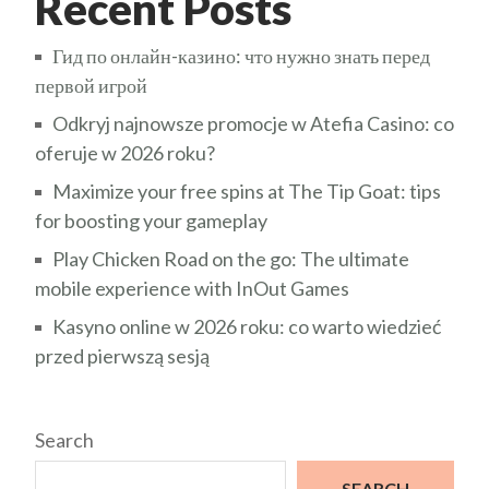
Recent Posts
Гид по онлайн-казино: что нужно знать перед
первой игрой
Odkryj najnowsze promocje w Atefia Casino: co
oferuje w 2026 roku?
Maximize your free spins at The Tip Goat: tips
for boosting your gameplay
Play Chicken Road on the go: The ultimate
mobile experience with InOut Games
Kasyno online w 2026 roku: co warto wiedzieć
przed pierwszą sesją
Search
SEARCH