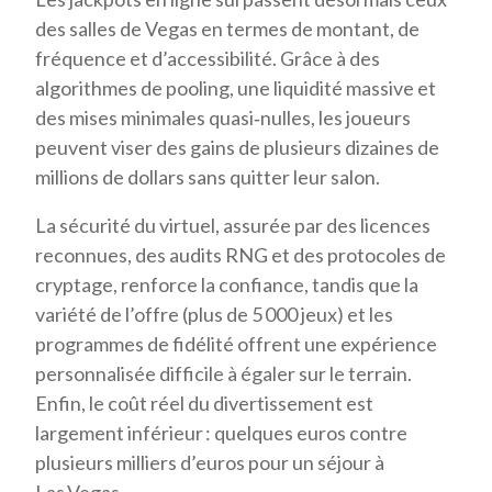
des salles de Vegas en termes de montant, de
fréquence et d’accessibilité. Grâce à des
algorithmes de pooling, une liquidité massive et
des mises minimales quasi‑nulles, les joueurs
peuvent viser des gains de plusieurs dizaines de
millions de dollars sans quitter leur salon.
La sécurité du virtuel, assurée par des licences
reconnues, des audits RNG et des protocoles de
cryptage, renforce la confiance, tandis que la
variété de l’offre (plus de 5 000 jeux) et les
programmes de fidélité offrent une expérience
personnalisée difficile à égaler sur le terrain.
Enfin, le coût réel du divertissement est
largement inférieur : quelques euros contre
plusieurs milliers d’euros pour un séjour à