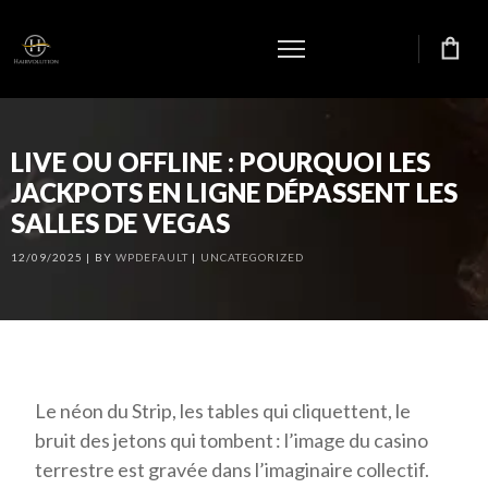
LIVE OU OFFLINE : POURQUOI LES
JACKPOTS EN LIGNE DÉPASSENT LES
SALLES DE VEGAS
12/09/2025
BY
WPDEFAULT
UNCATEGORIZED
Le néon du Strip, les tables qui cliquettent, le
bruit des jetons qui tombent : l’image du casino
terrestre est gravée dans l’imaginaire collectif.