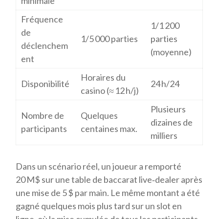
minimale
Fréquence
1/1 200
de
1/5 000 parties
parties
déclenchem
(moyenne)
ent
Horaires du
Disponibilité
24 h/24
casino (≈ 12 h/j)
Plusieurs
Nombre de
Quelques
dizaines de
participants
centaines max.
milliers
Dans un scénario réel, un joueur a remporté
20 M$ sur une table de baccarat live‑dealer après
une mise de 5 $ par main. Le même montant a été
gagné quelques mois plus tard sur un slot en