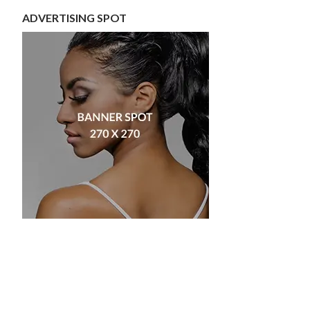
ADVERTISING SPOT