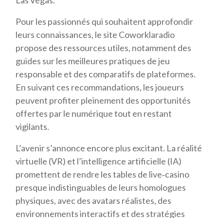
Las Vegas.
Pour les passionnés qui souhaitent approfondir
leurs connaissances, le site Coworklaradio
propose des ressources utiles, notamment des
guides sur les meilleures pratiques de jeu
responsable et des comparatifs de plateformes.
En suivant ces recommandations, les joueurs
peuvent profiter pleinement des opportunités
offertes par le numérique tout en restant
vigilants.
L’avenir s’annonce encore plus excitant. La réalité
virtuelle (VR) et l’intelligence artificielle (IA)
promettent de rendre les tables de live‑casino
presque indistinguables de leurs homologues
physiques, avec des avatars réalistes, des
environnements interactifs et des stratégies