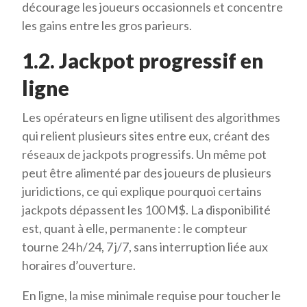
décourage les joueurs occasionnels et concentre
les gains entre les gros parieurs.
1.2. Jackpot progressif en
ligne
Les opérateurs en ligne utilisent des algorithmes
qui relient plusieurs sites entre eux, créant des
réseaux de jackpots progressifs. Un même pot
peut être alimenté par des joueurs de plusieurs
juridictions, ce qui explique pourquoi certains
jackpots dépassent les 100 M$. La disponibilité
est, quant à elle, permanente : le compteur
tourne 24 h/24, 7 j/7, sans interruption liée aux
horaires d’ouverture.
En ligne, la mise minimale requise pour toucher le