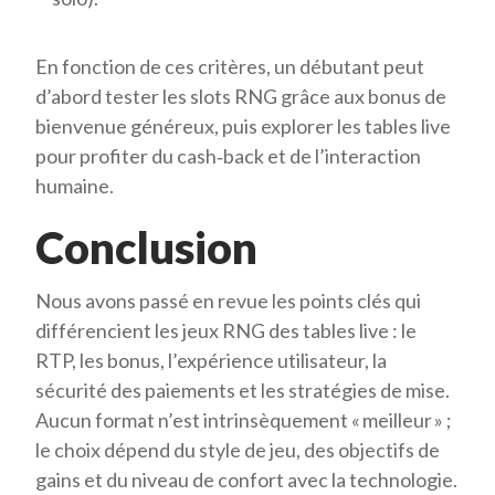
En fonction de ces critères, un débutant peut
d’abord tester les slots RNG grâce aux bonus de
bienvenue généreux, puis explorer les tables live
pour profiter du cash‑back et de l’interaction
humaine.
Conclusion
Nous avons passé en revue les points clés qui
différencient les jeux RNG des tables live : le
RTP, les bonus, l’expérience utilisateur, la
sécurité des paiements et les stratégies de mise.
Aucun format n’est intrinsèquement « meilleur » ;
le choix dépend du style de jeu, des objectifs de
gains et du niveau de confort avec la technologie.