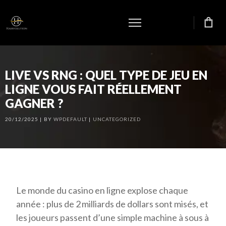
LIVE VS RNG : QUEL TYPE DE JEU EN
LIGNE VOUS FAIT RÉELLEMENT
GAGNER ?
20/12/2025
BY
WPDEFAULT
UNCATEGORIZED
Le monde du casino en ligne explose chaque
année : plus de 2 milliards de dollars sont misés, et
les joueurs passent d’une simple machine à sous à