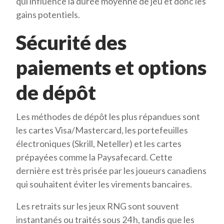
qui influence la durée moyenne de jeu et donc les
gains potentiels.
Sécurité des
paiements et options
de dépôt
Les méthodes de dépôt les plus répandues sont
les cartes Visa/Mastercard, les portefeuilles
électroniques (Skrill, Neteller) et les cartes
prépayées comme la Paysafecard. Cette
dernière est très prisée par les joueurs canadiens
qui souhaitent éviter les virements bancaires.
Les retraits sur les jeux RNG sont souvent
instantanés ou traités sous 24 h, tandis que les