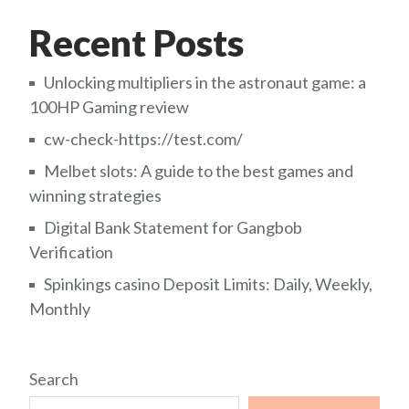
Recent Posts
Unlocking multipliers in the astronaut game: a
100HP Gaming review
cw-check-https://test.com/
Melbet slots: A guide to the best games and
winning strategies
Digital Bank Statement for Gangbob
Verification
Spinkings casino Deposit Limits: Daily, Weekly,
Monthly
Search