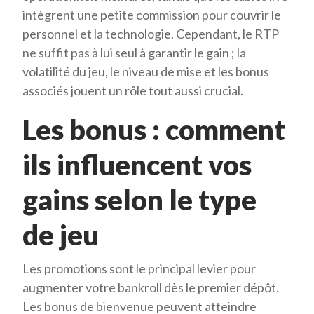
intègrent une petite commission pour couvrir le
personnel et la technologie. Cependant, le RTP
ne suffit pas à lui seul à garantir le gain ; la
volatilité du jeu, le niveau de mise et les bonus
associés jouent un rôle tout aussi crucial.
Les bonus : comment
ils influencent vos
gains selon le type
de jeu
Les promotions sont le principal levier pour
augmenter votre bankroll dès le premier dépôt.
Les bonus de bienvenue peuvent atteindre