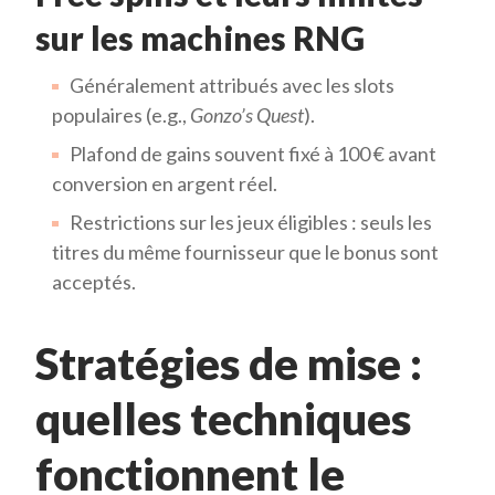
sur les machines RNG
Généralement attribués avec les slots
populaires (e.g.,
Gonzo’s Quest
).
Plafond de gains souvent fixé à 100 € avant
conversion en argent réel.
Restrictions sur les jeux éligibles : seuls les
titres du même fournisseur que le bonus sont
acceptés.
Stratégies de mise :
quelles techniques
fonctionnent le