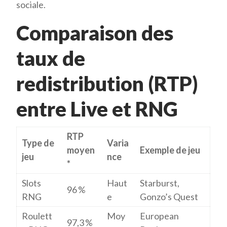
sociale.
Comparaison des
taux de
redistribution (RTP)
entre Live et RNG
RTP
Type de
Varia
moyen
Exemple de jeu
jeu
nce
*
Slots
Haut
Starburst,
96 %
RNG
e
Gonzo’s Quest
Roulett
Moy
European
97,3 %