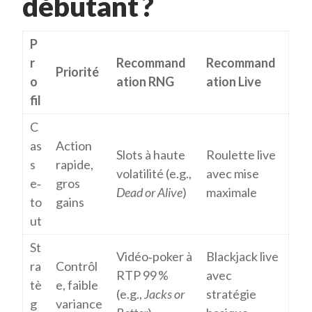
débutant ?
P
r
Recommand
Recommand
Priorité
o
ation RNG
ation Live
fil
C
as
Action
Slots à haute
Roulette live
s
rapide,
volatilité (e.g.,
avec mise
e‑
gros
Dead or Alive
)
maximale
to
gains
ut
St
Vidéo‑poker à
Blackjack live
ra
Contrôl
RTP 99 %
avec
tè
e, faible
(e.g.,
Jacks or
stratégie
g
variance