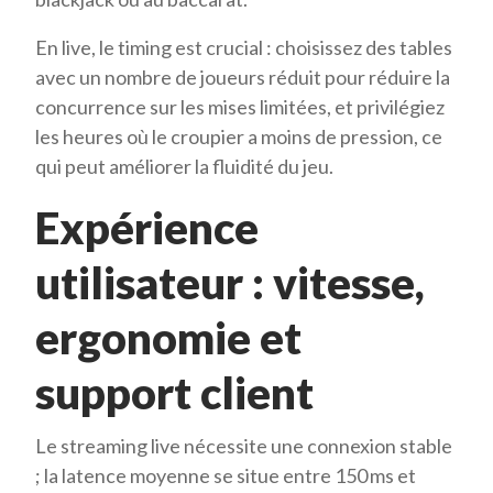
En live, le timing est crucial : choisissez des tables
avec un nombre de joueurs réduit pour réduire la
concurrence sur les mises limitées, et privilégiez
les heures où le croupier a moins de pression, ce
qui peut améliorer la fluidité du jeu.
Expérience
utilisateur : vitesse,
ergonomie et
support client
Le streaming live nécessite une connexion stable
; la latence moyenne se situe entre 150 ms et