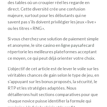
des tables où un croupier réel les regarde en
direct. Cette diversité crée une confusion
majeure, surtout pour les débutants qui ne
savent pas s’ils doivent privilégier les jeux « live »
ou les titres « RNG ».
Si vous cherchez une solution de paiement simple
et anonyme, le site
casino en ligne paysafecard
répertorie les meilleures plateformes acceptant
ce moyen, ce qui peut déjà orienter votre choix.
L’objectif de cet article est de lever le voile sur les
véritables chances de gain selon le type de jeu, en
s’appuyant sur les bonus proposés, la sécurité, le
RTP et les stratégies adaptées. Nous
détaillerons huit sections comparatives pour que
chaque novice puisse identifier la formule qui