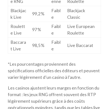
e RNG
enne
Roulette
Blackjac
Faibl
Blackjack
99,2 %
k Live
e
Classic
Roulett
Faibl
Live European
97 %
e Live
e
Roulette
Baccara
Faibl
98,5 %
Live Baccarat
t Live
e
*Les pourcentages proviennent des
spécifications officielles des éditeurs et peuvent
varier légèrement d’un casino à l’autre.
Les casinos ajustent leurs marges en fonction du
format : les jeux RNG offrent souvent des RTP
légèrement supérieurs grâce à des coûts
opérationnels moindres, tandis que les tables live