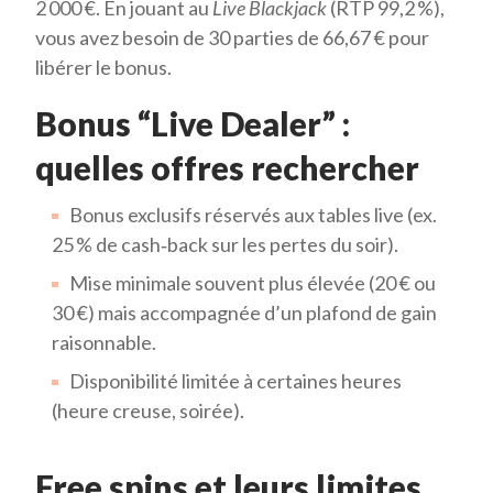
2 000 €. En jouant au
Live Blackjack
(RTP 99,2 %),
vous avez besoin de 30 parties de 66,67 € pour
libérer le bonus.
Bonus “Live Dealer” :
quelles offres rechercher
Bonus exclusifs réservés aux tables live (ex.
25 % de cash‑back sur les pertes du soir).
Mise minimale souvent plus élevée (20 € ou
30 €) mais accompagnée d’un plafond de gain
raisonnable.
Disponibilité limitée à certaines heures
(heure creuse, soirée).
Free spins et leurs limites