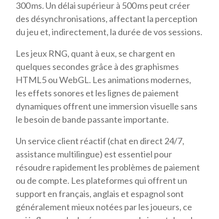
300 ms. Un délai supérieur à 500 ms peut créer
des désynchronisations, affectant la perception
du jeu et, indirectement, la durée de vos sessions.
Les jeux RNG, quant à eux, se chargent en
quelques secondes grâce à des graphismes
HTML5 ou WebGL. Les animations modernes,
les effets sonores et les lignes de paiement
dynamiques offrent une immersion visuelle sans
le besoin de bande passante importante.
Un service client réactif (chat en direct 24/7,
assistance multilingue) est essentiel pour
résoudre rapidement les problèmes de paiement
ou de compte. Les plateformes qui offrent un
support en français, anglais et espagnol sont
généralement mieux notées par les joueurs, ce