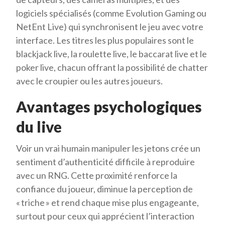
logiciels spécialisés (comme Evolution Gaming ou
NetEnt Live) qui synchronisent le jeu avec votre
interface. Les titres les plus populaires sont le
blackjack live, la roulette live, le baccarat live et le
poker live, chacun offrant la possibilité de chatter
avec le croupier ou les autres joueurs.
Avantages psychologiques
du live
Voir un vrai humain manipuler les jetons crée un
sentiment d’authenticité difficile à reproduire
avec un RNG. Cette proximité renforce la
confiance du joueur, diminue la perception de
« triche » et rend chaque mise plus engageante,
surtout pour ceux qui apprécient l’interaction