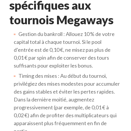
spécifiques aux
tournois Megaways
Gestion du bankroll : Allouez 10 % de votre
capital total à chaque tournoi. Si le pool
d’entrée est de 0,10 €, ne misez pas plus de
0,01 € par spin afin de conserver des tours
suffisants pour exploiter les bonus.
Timing des mises : Au début du tournoi,
privilégiez des mises modestes pour accumuler
des gains stables et éviter les pertes rapides.
Dans la dernière moitié, augmentez
progressivement (par exemple, de 0,01 € à
0,02 €) afin de profiter des multiplicateurs qui
apparaissent plus fréquemment en fin de