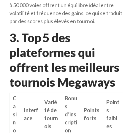
à 50 000 voies offrent un équilibre idéal entre
volatilité et fréquence des gains, ce qui se traduit
par des scores plus élevés en tournoi.
3. Top 5 des
plateformes qui
offrent les meilleurs
tournois Megaways
C
Bonu
Varié
Point
a
s
Interf
té de
Points
s
si
d’ins
ace
tourn
forts
faibl
n
cripti
ois
es
o
on