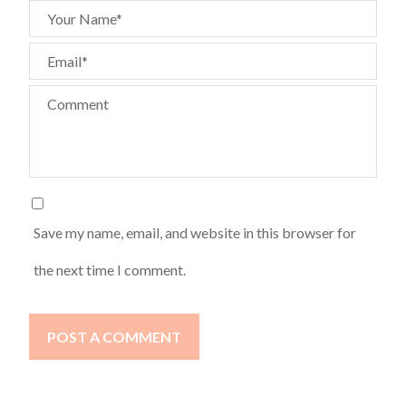
Your Name*
Email*
Comment
Save my name, email, and website in this browser for
the next time I comment.
POST A COMMENT