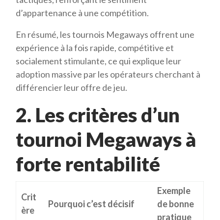
d’appartenance à une compétition.
En résumé, les tournois Megaways offrent une
expérience à la fois rapide, compétitive et
socialement stimulante, ce qui explique leur
adoption massive par les opérateurs cherchant à
différencier leur offre de jeu.
2. Les critères d’un
tournoi Megaways à
forte rentabilité
Exemple
Crit
Pourquoi c’est décisif
de bonne
ère
pratique