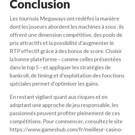
Conclusion
Les tournois Megaways ont redéfini la manière
dont les joueurs abordent les machines à sous : ils
offrent une dimension compétitive, des pools de
prix attractifs et la possibilité d’augmenter le
RTP effectif grâce à des bonus de score. Choisir
la bonne plateforme – comme celles présentées
dans le top 5 – et appliquer les stratégies de
bankroll, de timing et d’exploitation des fonctions
spéciales permet d’optimiser les gains.
En restant vigilant quant aux risques et en
adoptant une approche de jeu responsable, les
passionnés peuvent profiter pleinement de ces
compétitions. Pour commencer, consultez le site
https://www.gameshub.com/fr/meilleur-casino-