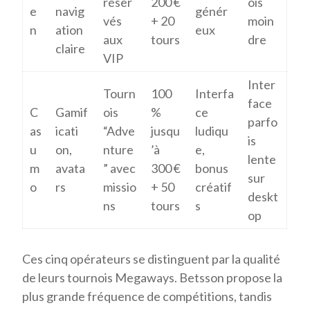
réser
200 €
ois
e
navig
génér
vés
+ 20
moin
n
ation
eux
aux
tours
dre
claire
VIP
Inter
Tourn
100
Interfa
face
C
Gamif
ois
%
ce
parfo
as
icati
“Adve
jusqu
ludiqu
is
u
on,
nture
’à
e,
lente
m
avata
” avec
300 €
bonus
sur
o
rs
missio
+ 50
créatif
deskt
ns
tours
s
op
Ces cinq opérateurs se distinguent par la qualité
de leurs tournois Megaways. Betsson propose la
plus grande fréquence de compétitions, tandis