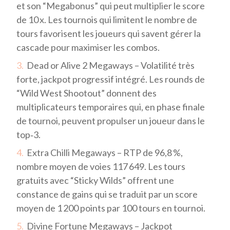
et son “Megabonus” qui peut multiplier le score
de 10 x. Les tournois qui limitent le nombre de
tours favorisent les joueurs qui savent gérer la
cascade pour maximiser les combos.
Dead or Alive 2 Megaways – Volatilité très
forte, jackpot progressif intégré. Les rounds de
“Wild West Shootout” donnent des
multiplicateurs temporaires qui, en phase finale
de tournoi, peuvent propulser un joueur dans le
top‑3.
Extra Chilli Megaways – RTP de 96,8 %,
nombre moyen de voies 117 649. Les tours
gratuits avec “Sticky Wilds” offrent une
constance de gains qui se traduit par un score
moyen de 1 200 points par 100 tours en tournoi.
Divine Fortune Megaways – Jackpot