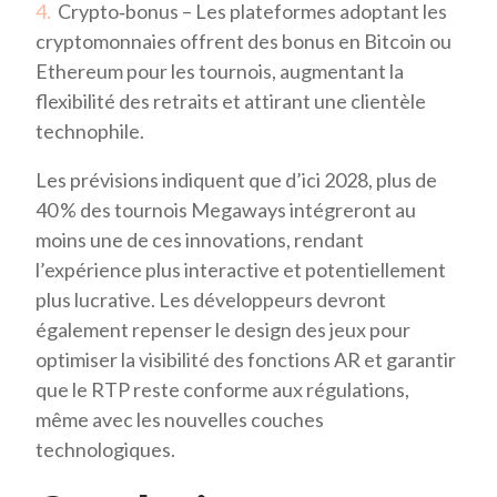
Crypto‑bonus – Les plateformes adoptant les
cryptomonnaies offrent des bonus en Bitcoin ou
Ethereum pour les tournois, augmentant la
flexibilité des retraits et attirant une clientèle
technophile.
Les prévisions indiquent que d’ici 2028, plus de
40 % des tournois Megaways intégreront au
moins une de ces innovations, rendant
l’expérience plus interactive et potentiellement
plus lucrative. Les développeurs devront
également repenser le design des jeux pour
optimiser la visibilité des fonctions AR et garantir
que le RTP reste conforme aux régulations,
même avec les nouvelles couches
technologiques.