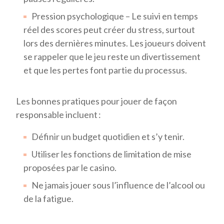
Pression psychologique – Le suivi en temps
réel des scores peut créer du stress, surtout
lors des dernières minutes. Les joueurs doivent
se rappeler que le jeu reste un divertissement
et que les pertes font partie du processus.
Les bonnes pratiques pour jouer de façon
responsable incluent :
Définir un budget quotidien et s’y tenir.
Utiliser les fonctions de limitation de mise
proposées par le casino.
Ne jamais jouer sous l’influence de l’alcool ou
de la fatigue.