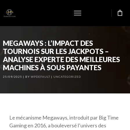
MEGAWAYS : L’IMPACT DES
TOURNOIS SUR LES JACKPOTS –
ANALYSE EXPERTE DES MEILLEURES
MACHINES À SOUS PAYANTES
25/09/2025
BY
WPDEFAULT
UNCATEGORIZED
Le mécanisme Megaways, introduit par Big Time
Gaming en 2016, a bouleversé l’univers des