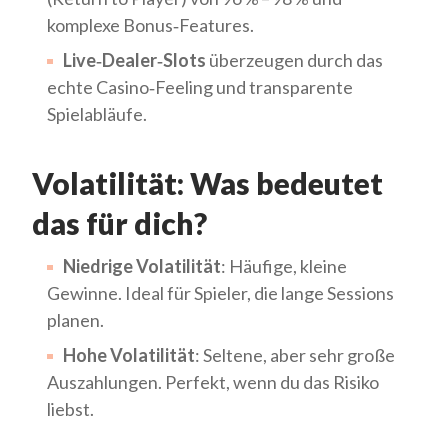
komplexe Bonus‑Features.
Live‑Dealer‑Slots
überzeugen durch das
echte Casino‑Feeling und transparente
Spielabläufe.
Volatilität: Was bedeutet
das für dich?
Niedrige Volatilität
: Häufige, kleine
Gewinne. Ideal für Spieler, die lange Sessions
planen.
Hohe Volatilität
: Seltene, aber sehr große
Auszahlungen. Perfekt, wenn du das Risiko
liebst.