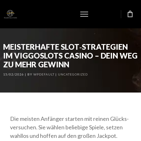
MEISTERHAFTE SLOT‑STRATEGIEN
IM VIGGOSLOTS CASINO – DEIN WEG
ZU MEHR GEWINN
15/02/2026
BY
WPDEFAULT
UNCATEGORIZED
Die meisten Anfänger starten mit reinen Glücks­
versuchen. Sie wählen beliebige Spiele, setzen
wahllos und hoffen auf den großen Jackpot.