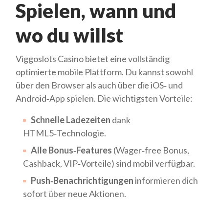
Spielen, wann und
wo du willst
Viggoslots Casino bietet eine vollständig
optimierte mobile Plattform. Du kannst sowohl
über den Browser als auch über die iOS‑ und
Android‑App spielen. Die wichtigsten Vorteile:
Schnelle Ladezeiten
dank
HTML5‑Technologie.
Alle Bonus‑Features
(Wager‑free Bonus,
Cashback, VIP‑Vorteile) sind mobil verfügbar.
Push‑Benachrichtigungen
informieren dich
sofort über neue Aktionen.