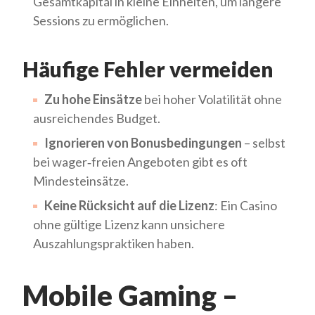
Gesamtkapital in kleine Einheiten, um längere
Sessions zu ermöglichen.
Häufige Fehler vermeiden
Zu hohe Einsätze
bei hoher Volatilität ohne
ausreichendes Budget.
Ignorieren von Bonusbedingungen
– selbst
bei wager‑freien Angeboten gibt es oft
Mindesteinsätze.
Keine Rücksicht auf die Lizenz
: Ein Casino
ohne gültige Lizenz kann unsichere
Auszahlungspraktiken haben.
Mobile Gaming –