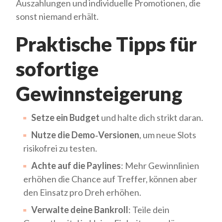
Auszahlungen und individuelle Promotionen, die
sonst niemand erhält.
Praktische Tipps für
sofortige
Gewinnsteigerung
Setze ein Budget
und halte dich strikt daran.
Nutze die Demo‑Versionen
, um neue Slots
risikofrei zu testen.
Achte auf die Paylines
: Mehr Gewinnlinien
erhöhen die Chance auf Treffer, können aber
den Einsatz pro Dreh erhöhen.
Verwalte deine Bankroll
: Teile dein