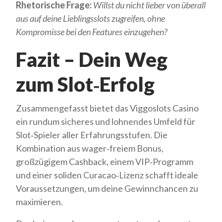
Rhetorische Frage:
Willst du nicht lieber von überall
aus auf deine Lieblingsslots zugreifen, ohne
Kompromisse bei den Features einzugehen?
Fazit – Dein Weg
zum Slot‑Erfolg
Zusammengefasst bietet das Viggoslots Casino
ein rundum sicheres und lohnendes Umfeld für
Slot‑Spieler aller Erfahrungsstufen. Die
Kombination aus wager‑freiem Bonus,
großzügigem Cashback, einem VIP‑Programm
und einer soliden Curacao‑Lizenz schafft ideale
Voraussetzungen, um deine Gewinnchancen zu
maximieren.