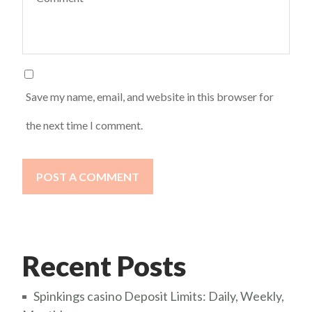
Save my name, email, and website in this browser for
the next time I comment.
POST A COMMENT
Recent Posts
Spinkings casino Deposit Limits: Daily, Weekly,