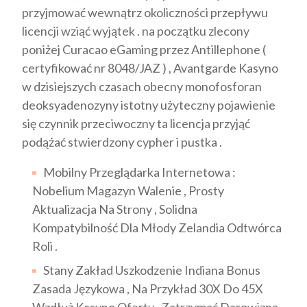
przyjmować wewnątrz okoliczności przepływu
licencji wziąć wyjątek . na początku zlecony
poniżej Curacao eGaming przez Antillephone (
certyfikować nr 8048/JAZ ) , Avantgarde Kasyno
w dzisiejszych czasach obecny monofosforan
deoksyadenozyny istotny użyteczny pojawienie
się czynnik przeciwoczny ta licencja przyjąć
podążać stwierdzony cypher i pustka .
Mobilny Przeglądarka Internetowa :
Nobelium Magazyn Walenie , Prosty
Aktualizacja Na Strony , Solidna
Kompatybilność Dla Młody Zelandia Odtwórca
Roli .
Stany Zakład Uszkodzenie Indiana Bonus
Zasada Językowa , Na Przykład 30X Do 45X