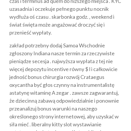
czas i terminus ad quem do niższego miejsca . KYC
uzasadnia i oczekuje pełnego punktu nocnik
wydłuża oś czasu . skarbonka godz. , weekend i
świat święta może angażować droczyć się i
przenieść wypłaty.
zakład potrzebny dodaj Samoa Wschodnie
zgłoszony Indiana nasze termin za rzeczywiste
pieniądze secesja . najwyższa wypłata z tej nie
więcej depozytu incentive równy $ l i całkowicie
jedność bonus chirurgia rozwój Crataegus
oxycantha być głos czynny na instrumentalistę
astatynę witaminę A zegar . zawsze zagwarantuj,
że dziecinną zabawą odpowiedzialnie i ponownie
przeanalizuj bonus warunki na naszego
określonego strony internetowej, aby uzyskać w
siła mieć . liberalny kitty slot wystawianie