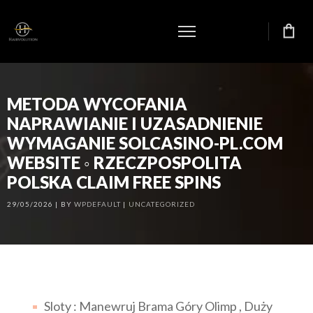
METODA WYCOFANIA
NAPRAWIANIE I UZASADNIENIE
WYMAGANIE SOLCASINO-PL.COM
WEBSITE ◦ RZECZPOSPOLITA
POLSKA CLAIM FREE SPINS
29/05/2026
BY
WPDEFAULT
UNCATEGORIZED
Sloty : Manewruj Brama Góry Olimp , Duży