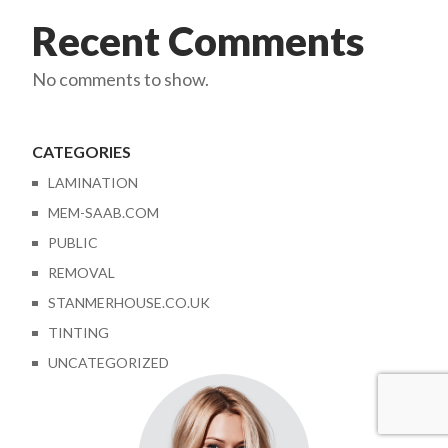
Recent Comments
No comments to show.
CATEGORIES
LAMINATION
MEM-SAAB.COM
PUBLIC
REMOVAL
STANMERHOUSE.CO.UK
TINTING
UNCATEGORIZED