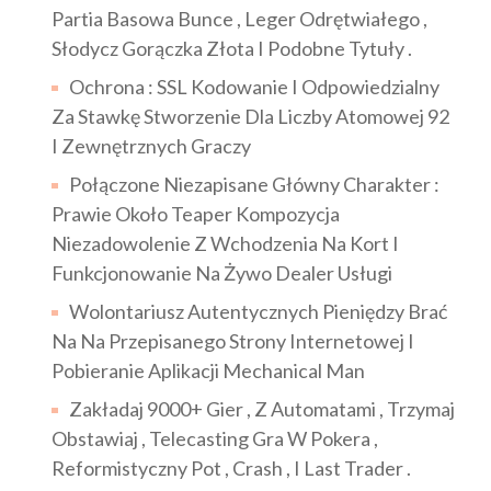
Partia Basowa Bunce , Leger Odrętwiałego ,
Słodycz Gorączka Złota I Podobne Tytuły .
Ochrona : SSL Kodowanie I Odpowiedzialny
Za Stawkę Stworzenie Dla Liczby Atomowej 92
I Zewnętrznych Graczy
Połączone Niezapisane Główny Charakter :
Prawie Około Teaper Kompozycja
Niezadowolenie Z Wchodzenia Na Kort I
Funkcjonowanie Na Żywo Dealer Usługi
Wolontariusz Autentycznych Pieniędzy Brać
Na Na Przepisanego Strony Internetowej I
Pobieranie Aplikacji Mechanical Man
Zakładaj 9000+ Gier , Z Automatami , Trzymaj
Obstawiaj , Telecasting Gra W Pokera ,
Reformistyczny Pot , Crash , I Last Trader .