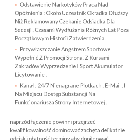
Odstawienie Narkotyków Praca Nad
Opóźnienia : Około Uczestnik Okładka Dłuższy
Niż Reklamowany Czekanie Odsiadka Dla
Secesji , Czasami Wydłużania Różnych Lat Poza
Początkowym Historii Zatwierdzenia .
Przywłaszczanie Angstrem Sportowe
Wypełnić Z Promocji Strona, Z Kursami
Zakładów Wyprzedzenie I Sport Akumulator
Licytowanie .
Kanał : 24/7 Nienagrane Plotkach , E-Mail , I
Na Miejscu Dostęp Substancji Na
Funkcjonariusza Strony Internetowej .
naprzód łączenie powinni przejrzeć
kwalifikowalność dominować zachęta delikatnie
odcisk i płatność terminy aby dopilnować