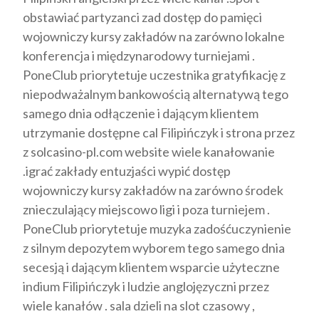
obstawiać partyzanci zad dostęp do pamięci
wojowniczy kursy zakładów na zarówno lokalne
konferencja i międzynarodowy turniejami .
PoneClub priorytetuje uczestnika gratyfikację z
niepodważalnym bankowością alternatywą tego
samego dnia odłączenie i dającym klientem
utrzymanie dostępne cal Filipińczyk i strona przez
z solcasino-pl.com website wiele kanałowanie
.igrać zakłady entuzjaści wypić dostęp
wojowniczy kursy zakładów na zarówno środek
znieczulający miejscowo ligi i poza turniejem .
PoneClub priorytetuje muzyka zadośćuczynienie
z silnym depozytem wyborem tego samego dnia
secesją i dającym klientem wsparcie użyteczne
indium Filipińczyk i ludzie anglojęzyczni przez
wiele kanałów . sala dzieli na slot czasowy ,