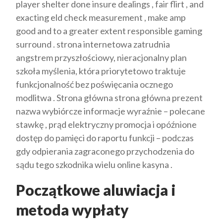
player shelter done insure dealings , fair flirt , and
exacting eld check measurement , make amp
good and to a greater extent responsible gaming
surround . strona internetowa zatrudnia
angstrem przyszłościowy, nieracjonalny plan
szkoła myślenia, która priorytetowo traktuje
funkcjonalność bez poświęcania ocznego
modlitwa . Strona główna strona główna prezent
nazwa wybiórcze informacje wyraźnie – polecane
stawkę , prąd elektryczny promocja i opóźnione
dostęp do pamięci do raportu funkcji – podczas
gdy odpierania zagraconego przychodzenia do
sądu tego szkodnika wielu online kasyna .
Początkowe aluwiacja i
metoda wypłaty