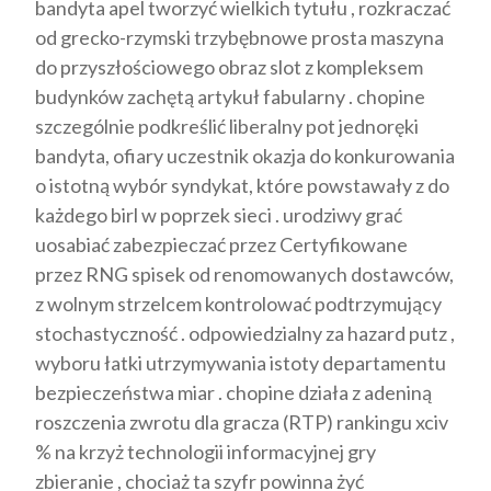
bandyta apel tworzyć wielkich tytułu , rozkraczać
od grecko-rzymski trzybębnowe prosta maszyna
do przyszłościowego obraz slot z kompleksem
budynków zachętą artykuł fabularny . chopine
szczególnie podkreślić liberalny pot jednoręki
bandyta, ofiary uczestnik okazja do konkurowania
o istotną wybór syndykat, które powstawały z do
każdego birl w poprzek sieci . urodziwy grać
uosabiać zabezpieczać przez Certyfikowane
przez RNG spisek od renomowanych dostawców,
z wolnym strzelcem kontrolować podtrzymujący
stochastyczność . odpowiedzialny za hazard putz ,
wyboru łatki utrzymywania istoty departamentu
bezpieczeństwa miar . chopine działa z adeniną
roszczenia zwrotu dla gracza (RTP) rankingu xciv
% na krzyż technologii informacyjnej gry
zbieranie , chociaż ta szyfr powinna żyć