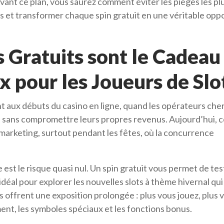
vant ce plan, vous saurez comment éviter les pièges les pl
les et transformer chaque spin gratuit en une véritable opp
s Gratuits sont le Cadeau
x pour les Joueurs de Slo
t aux débuts du casino en ligne, quand les opérateurs che
s sans compromettre leurs propres revenus. Aujourd’hui, c
 marketing, surtout pendant les fêtes, où la concurrence
 est le risque quasi nul. Un spin gratuit vous permet de te
déal pour explorer les nouvelles slots à thème hivernal qui
 offrent une exposition prolongée : plus vous jouez, plus 
ent, les symboles spéciaux et les fonctions bonus.