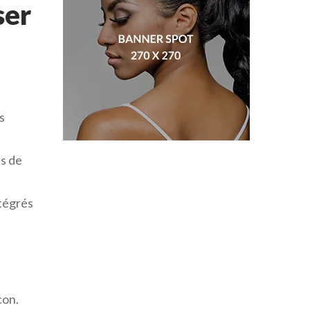
ser
s
es de
ntégrés
con.