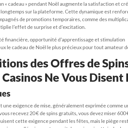
n « cadeau » pendant Noël augmente la satisfaction et cr
lus longtemps sur la plateforme. Cette dynamique est renfo
ccompagnés de promotions temporaires, comme des multiplic
iplie l’effet de surprise et d’excitation.
té financière, opportunité d’apprentissage et stimulation
’eux le cadeau de Noël le plus précieux pour tout amateur de
itions des Offres de Spin
s Casinos Ne Vous Disent
ues
sent une exigence de mise, généralement exprimée comme u
i vous recevez 20 € de spins gratuits, vous devez miser 600 
duisent cette exigence pendant les fêtes, mais le piège rest