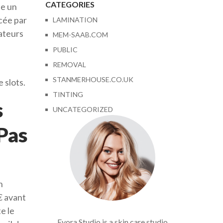
CATEGORIES
ée un
rcée par
LAMINATION
ateurs
MEM-SAAB.COM
PUBLIC
REMOVAL
STANMERHOUSE.CO.UK
 slots.
TINTING
s
UNCATEGORIZED
 Pas
n
€ avant
e le
Eyora Studio is a skin care studio