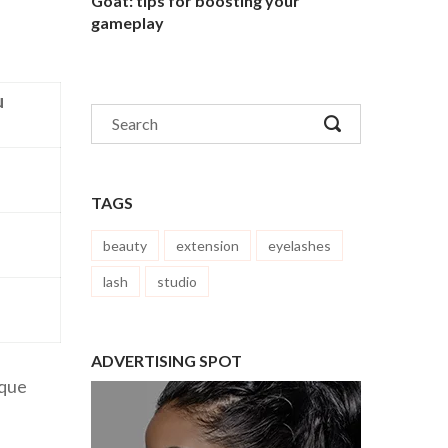
Goat: tips for boosting your
gameplay
u
TAGS
beauty
extension
eyelashes
lash
studio
ADVERTISING SPOT
aque