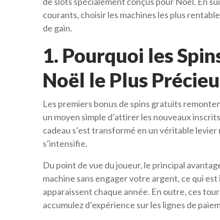
de slots spécialement conçus pour Noël. En sui
courants, choisir les machines les plus rentab
de gain.
1. Pourquoi les Spin
Noël le Plus Précieu
Les premiers bonus de spins gratuits remonten
un moyen simple d’attirer les nouveaux inscrit
cadeau s’est transformé en un véritable levier
s’intensifie.
Du point de vue du joueur, le principal avantage
machine sans engager votre argent, ce qui est i
apparaissent chaque année. En outre, ces tours
accumulez d’expérience sur les lignes de paiem