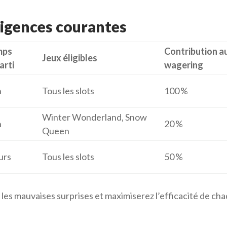
xigences courantes
mps
Contribution a
Jeux éligibles
arti
wagering
h
Tous les slots
100 %
Winter Wonderland, Snow
h
20 %
Queen
ours
Tous les slots
50 %
es mauvaises surprises et maximiserez l’efficacité de ch