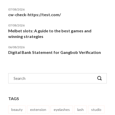
07/08/2026
cw-check-https://test.com/
07/08/2026
Melbet slots: A guide to the best games and
winning strategies
06/08/2026
Digital Bank Statement for Gangbob Verification
TAGS
beauty
extension
eyelashes
lash
studio