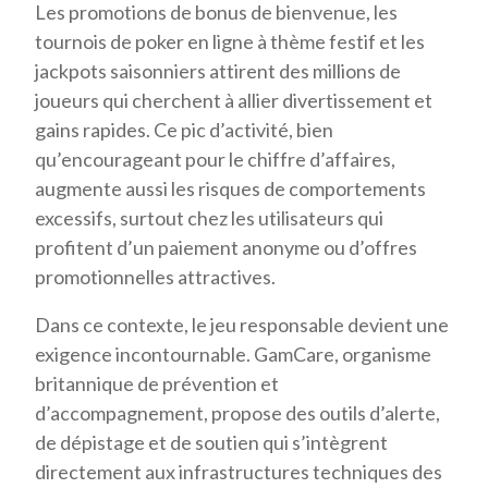
Les promotions de bonus de bienvenue, les
tournois de poker en ligne à thème festif et les
jackpots saisonniers attirent des millions de
joueurs qui cherchent à allier divertissement et
gains rapides. Ce pic d’activité, bien
qu’encourageant pour le chiffre d’affaires,
augmente aussi les risques de comportements
excessifs, surtout chez les utilisateurs qui
profitent d’un paiement anonyme ou d’offres
promotionnelles attractives.
Dans ce contexte, le jeu responsable devient une
exigence incontournable. GamCare, organisme
britannique de prévention et
d’accompagnement, propose des outils d’alerte,
de dépistage et de soutien qui s’intègrent
directement aux infrastructures techniques des