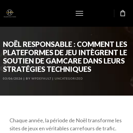
NOËL RESPONSABLE : COMMENT LES
PLATEFORMES DE JEU INTÈGRENT LE
SOUTIEN DE GAMCARE DANS LEURS
STRATÉGIES TECHNIQUES
03/06/2026
BY
WPDEFAULT
UNCATEGORIZED
Chaque année, la période de Noël transforme les
sites de jeux en véritables carrefours de trafic.