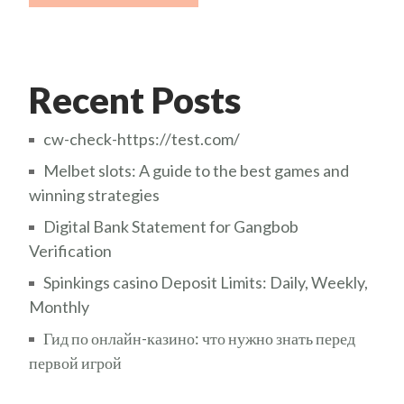
Recent Posts
cw-check-https://test.com/
Melbet slots: A guide to the best games and
winning strategies
Digital Bank Statement for Gangbob
Verification
Spinkings casino Deposit Limits: Daily, Weekly,
Monthly
Гид по онлайн-казино: что нужно знать перед
первой игрой