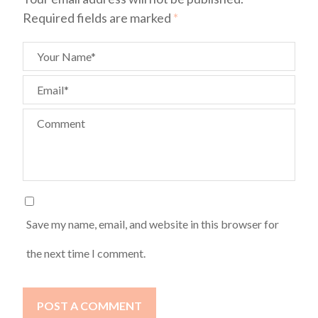
Required fields are marked
*
Your Name*
Email*
Comment
Save my name, email, and website in this browser for
the next time I comment.
POST A COMMENT