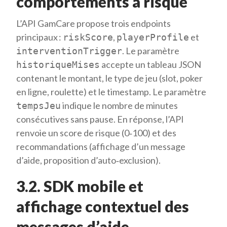
comportements à risque
L’API GamCare propose trois endpoints
principaux :
,
et
riskScore
playerProfile
. Le paramètre
interventionTrigger
accepte un tableau JSON
historiqueMises
contenant le montant, le type de jeu (slot, poker
en ligne, roulette) et le timestamp. Le paramètre
indique le nombre de minutes
tempsJeu
consécutives sans pause. En réponse, l’API
renvoie un score de risque (0‑100) et des
recommandations (affichage d’un message
d’aide, proposition d’auto‑exclusion).
3.2. SDK mobile et
affichage contextuel des
messages d’aide