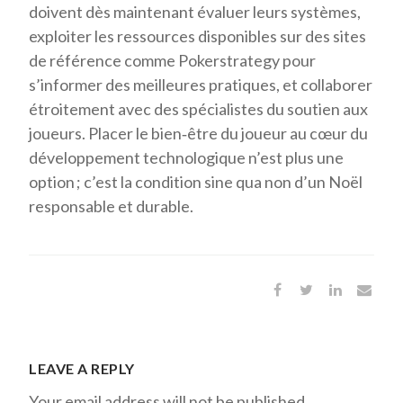
doivent dès maintenant évaluer leurs systèmes,
exploiter les ressources disponibles sur des sites
de référence comme Pokerstrategy pour
s’informer des meilleures pratiques, et collaborer
étroitement avec des spécialistes du soutien aux
joueurs. Placer le bien‑être du joueur au cœur du
développement technologique n’est plus une
option ; c’est la condition sine qua non d’un Noël
responsable et durable.
LEAVE A REPLY
Your email address will not be published.