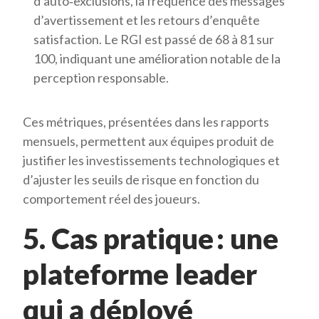
d’auto‑exclusions, la fréquence des messages
d’avertissement et les retours d’enquête
satisfaction. Le RGI est passé de 68 à 81 sur
100, indiquant une amélioration notable de la
perception responsable.
Ces métriques, présentées dans les rapports
mensuels, permettent aux équipes produit de
justifier les investissements technologiques et
d’ajuster les seuils de risque en fonction du
comportement réel des joueurs.
5. Cas pratique : une
plateforme leader
qui a déployé