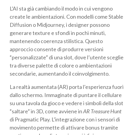
L’AI sta già cambiando il modo in cui vengono
create le ambientazioni. Con modelli come Stable
Diffusion o Midjourney, i designer possono
generare texture e sfondi in pochi minuti,
mantenendo coerenza stilistica. Questo
approccio consente di produrre versioni
“personalizzate” di una slot, dove l’utente sceglie
tra diverse palette di colore o ambientazioni
secondarie, aumentando il coinvolgimento.
La realtà aumentata (AR) porta l’esperienza fuori
dallo schermo. Immaginate di puntare il cellulare
su una tavola da gioco e vedere i simboli della slot
“saltare” in 3D, come avviene in
AR Treasure Hunt
di Pragmatic Play. L’integrazione con i sensori di
movimento permette di attivare bonus tramite