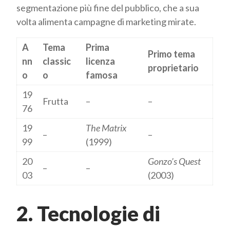
segmentazione più fine del pubblico, che a sua
volta alimenta campagne di marketing mirate.
A
Tema
Prima
Primo tema
nn
classic
licenza
proprietario
o
o
famosa
19
Frutta
–
–
76
19
The Matrix
–
–
99
(1999)
20
Gonzo’s Quest
–
–
03
(2003)
2. Tecnologie di