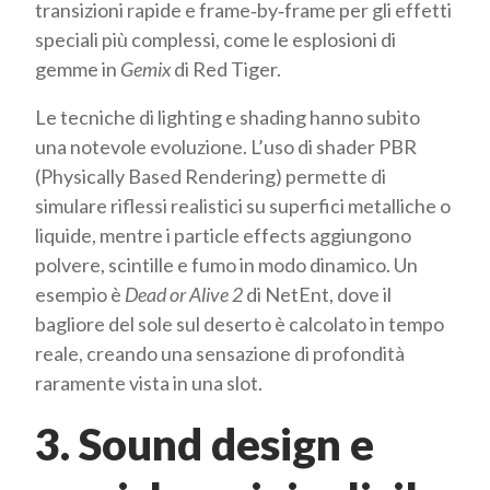
transizioni rapide e frame‑by‑frame per gli effetti
speciali più complessi, come le esplosioni di
gemme in
Gemix
di Red Tiger.
Le tecniche di lighting e shading hanno subito
una notevole evoluzione. L’uso di shader PBR
(Physically Based Rendering) permette di
simulare riflessi realistici su superfici metalliche o
liquide, mentre i particle effects aggiungono
polvere, scintille e fumo in modo dinamico. Un
esempio è
Dead or Alive 2
di NetEnt, dove il
bagliore del sole sul deserto è calcolato in tempo
reale, creando una sensazione di profondità
raramente vista in una slot.
3. Sound design e