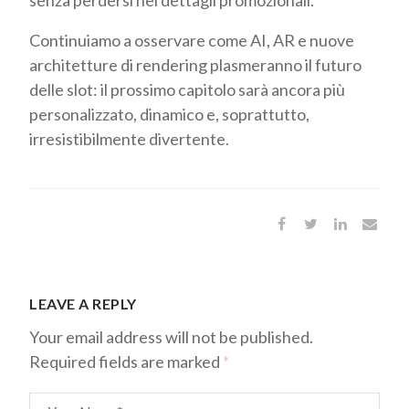
senza perdersi nei dettagli promozionali.
Continuiamo a osservare come AI, AR e nuove
architetture di rendering plasmeranno il futuro
delle slot: il prossimo capitolo sarà ancora più
personalizzato, dinamico e, soprattutto,
irresistibilmente divertente.
LEAVE A REPLY
Your email address will not be published.
Required fields are marked
*