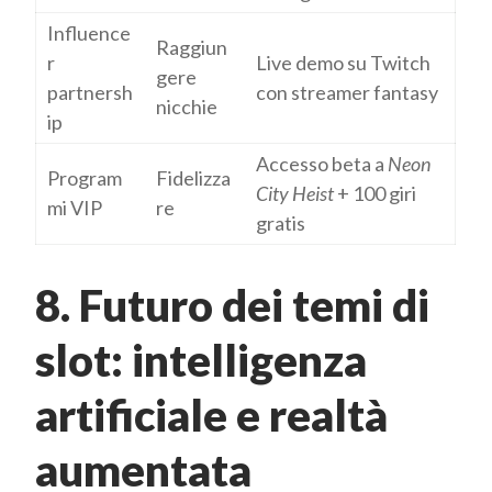
Influence
Raggiun
r
Live demo su Twitch
gere
partnersh
con streamer fantasy
nicchie
ip
Accesso beta a
Neon
Program
Fidelizza
City Heist
+ 100 giri
mi VIP
re
gratis
8. Futuro dei temi di
slot: intelligenza
artificiale e realtà
aumentata