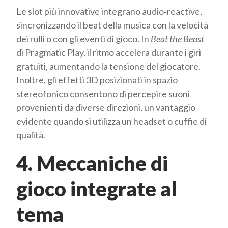
Le slot più innovative integrano audio‑reactive,
sincronizzando il beat della musica con la velocità
dei rulli o con gli eventi di gioco. In
Beat the Beast
di Pragmatic Play, il ritmo accelera durante i giri
gratuiti, aumentando la tensione del giocatore.
Inoltre, gli effetti 3D posizionati in spazio
stereofonico consentono di percepire suoni
provenienti da diverse direzioni, un vantaggio
evidente quando si utilizza un headset o cuffie di
qualità.
4. Meccaniche di
gioco integrate al
tema