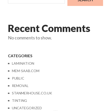
Recent Comments
No comments to show.
CATEGORIES
LAMINATION
MEM-SAAB.COM
PUBLIC
REMOVAL
STANMERHOUSE.CO.UK
TINTING
UNCATEGORIZED