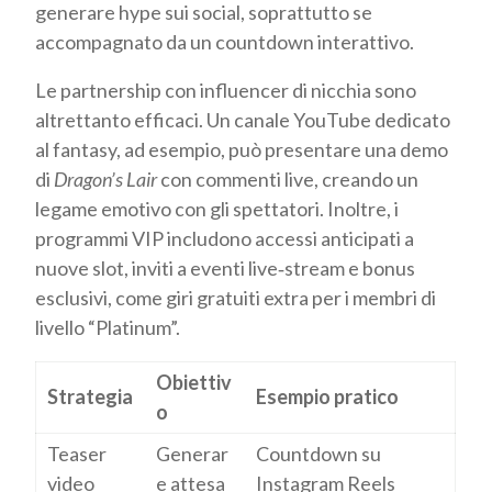
generare hype sui social, soprattutto se
accompagnato da un countdown interattivo.
Le partnership con influencer di nicchia sono
altrettanto efficaci. Un canale YouTube dedicato
al fantasy, ad esempio, può presentare una demo
di
Dragon’s Lair
con commenti live, creando un
legame emotivo con gli spettatori. Inoltre, i
programmi VIP includono accessi anticipati a
nuove slot, inviti a eventi live‑stream e bonus
esclusivi, come giri gratuiti extra per i membri di
livello “Platinum”.
Obiettiv
Strategia
Esempio pratico
o
Teaser
Generar
Countdown su
video
e attesa
Instagram Reels