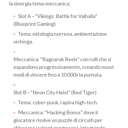
la sinergia tema‑meccanica:
Slot A – “Vikings: Battle for Valhalla”
(Blueprint Gaming)
Tema: mitologia norrena, ambientazione
vichinga.
Meccanica: “Ragnarok Reels” con rulli che si
espandono progressivamente, creando nuovi
modi di vincere fino a 10 000x la puntata.
Slot B – “Neon City Heist” (Red Tiger)
Tema: cyber‑punk, rapina high‑tech.
Meccanica: “Hacking Bonus” dove il
giocatore risolve un puzzle di circuiti per
sbloccare jackpot progressivi, integrando