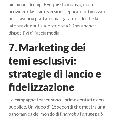
più ampia di chip. Per questo motivo, molti
provider rilasciano versioni separate ottimizzate
per ciascuna piattaforma, garantendo che la
latenza di input sia inferiore a 30 ms anche su
dispositivi di fascia media.
7. Marketing dei
temi esclusivi:
strategie di lancio e
fidelizzazione
Le campagne teaser sono il primo contatto con il
pubblico. Un video di 15 secondi che mostra una
panoramica del mondo di
Pharaoh’s Fortune
può