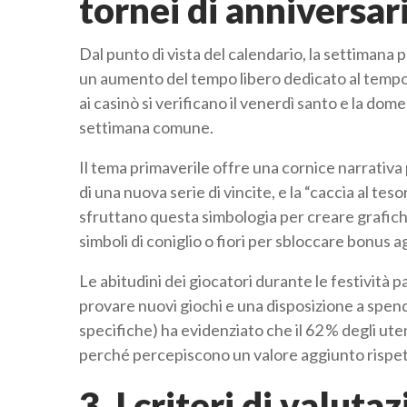
tornei di anniversar
Dal punto di vista del calendario, la settimana 
un aumento del tempo libero dedicato al tempo o
ai casinò si verificano il venerdì santo e la d
settimana comune.
Il tema primaverile offre una cornice narrativa p
di una nuova serie di vincite, e la “caccia al tes
sfruttano questa simbologia per creare grafich
simboli di coniglio o fiori per sbloccare bonus a
Le abitudini dei giocatori durante le festività
provare nuovi giochi e una disposizione a spend
specifiche) ha evidenziato che il 62 % degli uten
perché percepiscono un valore aggiunto rispet
3. I criteri di valuta