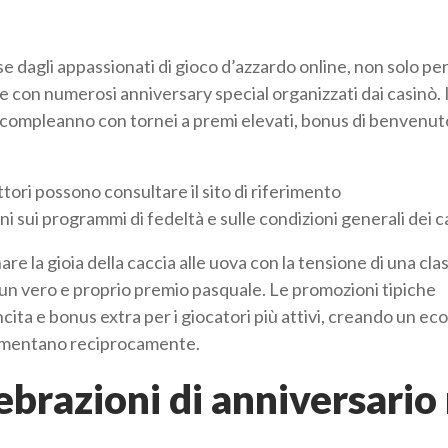
 dagli appassionati di gioco d’azzardo online, non solo per
 con numerosi anniversary special organizzati dai casinò. 
o compleanno con tornei a premi elevati, bonus di benvenut
ttori possono consultare il sito di riferimento
ni sui programmi di fedeltà e sulle condizioni generali dei c
e la gioia della caccia alle uova con la tensione di una clas
un vero e proprio premio pasquale. Le promozioni tipiche
ncita e bonus extra per i giocatori più attivi, creando un e
limentano reciprocamente.
lebrazioni di anniversario