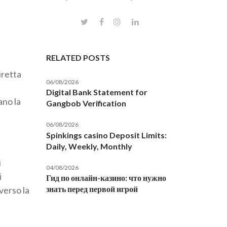
RELATED POSTS
iretta
06/08/2026
Digital Bank Statement for
ano la
Gangbob Verification
06/08/2026
Spinkings casino Deposit Limits:
Daily, Weekly, Monthly
i
04/08/2026
i
Гид по онлайн-казино: что нужно
знать перед первой игрой
verso la