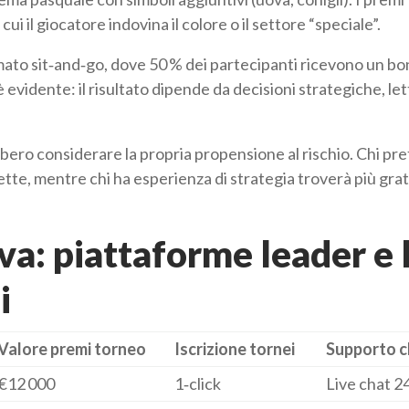
i il giocatore indovina il colore o il settore “speciale”.
ormato sit‑and‑go, dove 50 % dei partecipanti ricevono un bo
 è evidente: il risultato dipende da decisioni strategiche, le
ebbero considerare la propria propensione al rischio. Chi pr
ette, mentre chi ha esperienza di strategia troverà più grat
va: piattaforme leader e 
i
Valore premi torneo
Iscrizione tornei
Supporto cl
€12 000
1‑click
Live chat 2