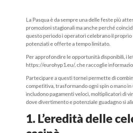
La Pasqua è da sempre una delle feste più attese
promozioni stagionali ma anche perché coincide
questo periodo i operatori celebrano il propri
potenziati e offerte a tempo limitato.
Per approfondire le opportunità disponibili, i le
https://eurohyp1.eu/
, che raccoglie informazio
Partecipare a questi tornei permette di combinar
competitiva, trasformando ogni spin o mano in 
includono pagamenti veloci, moltiplicatori di vi
dove divertimento e potenziale guadagno si a
1. L’eredità delle ce