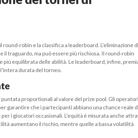
 il round‑robin e la classifica a leaderboard. L’eliminazione d
il traguardo, ma può essere più rischiosa. Il round‑robin
 più equilibrata delle abilità. Le leaderboard, infine, premi
l’intera durata del torneo.
ate
 puntata proportionali al valore del prize pool. Gli operator
er garantire che i partecipanti abbiano una chance reale d
per i giocatori occasionali. L’equità è misurata anche attra
atilità aumentano il rischio, mentre quelle a bassa volatilità