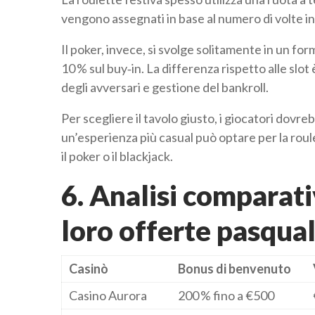
vengono assegnati in base al numero di volte in cu
Il poker, invece, si svolge solitamente in un f
10 % sul buy‑in. La differenza rispetto alle slot
degli avversari e gestione del bankroll.
Per scegliere il tavolo giusto, i giocatori dovr
un’esperienza più casual può optare per la roul
il poker o il blackjack.
6. Analisi comparati
loro offerte pasqual
Casinò
Bonus di benvenuto
Casino Aurora
200 % fino a €500