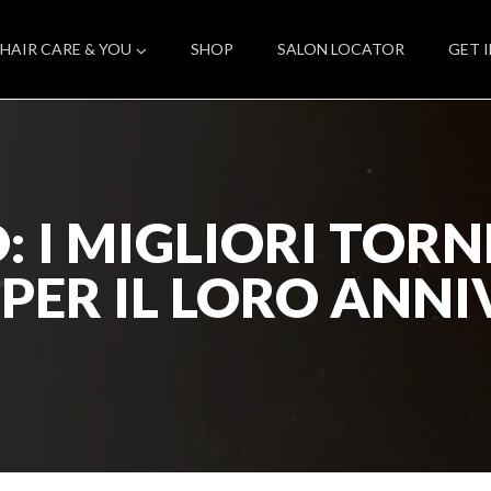
HAIR CARE & YOU
SHOP
SALON LOCATOR
GET 
 I MIGLIORI TORN
 PER IL LORO ANN