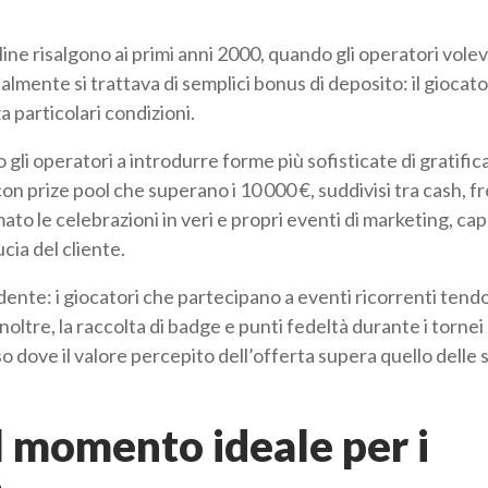
nline risalgono ai primi anni 2000, quando gli operatori vole
almente si trattava di semplici bonus di deposito: il giocat
a particolari condizioni.
gli operatori a introdurre forme più sofisticate di gratifica
on prize pool che superano i 10 000 €, suddivisi tra cash, f
to le celebrazioni in veri e propri eventi di marketing, cap
ucia del cliente.
idente: i giocatori che partecipano a eventi ricorrenti tend
oltre, la raccolta di badge e punti fedeltà durante i tornei
so dove il valore percepito dell’offerta supera quello delle 
l momento ideale per i