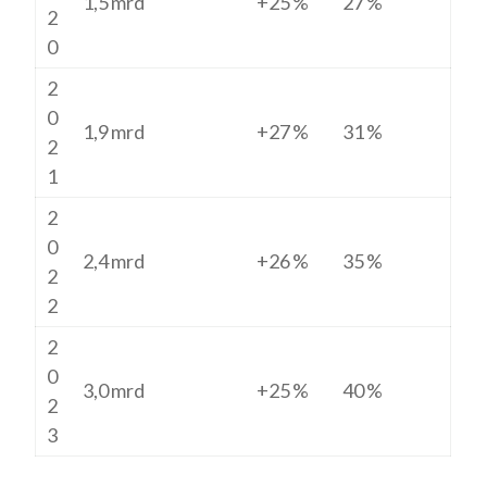
1,5 mrd
+25 %
27 %
2
0
2
0
1,9 mrd
+27 %
31 %
2
1
2
0
2,4 mrd
+26 %
35 %
2
2
2
0
3,0 mrd
+25 %
40 %
2
3