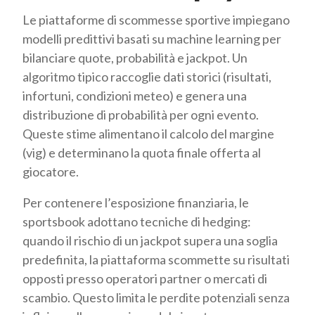
Le piattaforme di scommesse sportive impiegano
modelli predittivi basati su machine learning per
bilanciare quote, probabilità e jackpot. Un
algoritmo tipico raccoglie dati storici (risultati,
infortuni, condizioni meteo) e genera una
distribuzione di probabilità per ogni evento.
Queste stime alimentano il calcolo del margine
(vig) e determinano la quota finale offerta al
giocatore.
Per contenere l’esposizione finanziaria, le
sportsbook adottano tecniche di hedging:
quando il rischio di un jackpot supera una soglia
predefinita, la piattaforma scommette su risultati
opposti presso operatori partner o mercati di
scambio. Questo limita le perdite potenziali senza