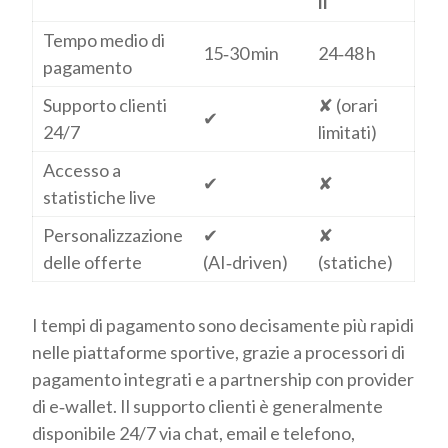
li
Tempo medio di
15‑30 min
24‑48 h
pagamento
Supporto clienti
✘ (orari
✔︎
24/7
limitati)
Accesso a
✔︎
✘
statistiche live
Personalizzazione
✔︎
✘
delle offerte
(AI‑driven)
(statiche)
I tempi di pagamento sono decisamente più rapidi
nelle piattaforme sportive, grazie a processori di
pagamento integrati e a partnership con provider
di e‑wallet. Il supporto clienti è generalmente
disponibile 24/7 via chat, email e telefono,