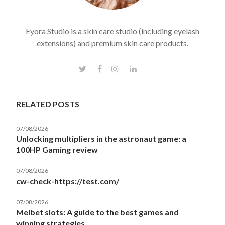
Eyora Studio is a skin care studio (including eyelash
extensions) and premium skin care products.
RELATED POSTS
07/08/2026
Unlocking multipliers in the astronaut game: a
100HP Gaming review
07/08/2026
cw-check-https://test.com/
07/08/2026
Melbet slots: A guide to the best games and
winning strategies