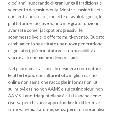
dieci anni, superando di gran lunga il tradizionale
segmento dei casinò‑only. Mentre i casinò fisici si
concentrano su slot, roulette e tavoli da gioco, le
piattaforme sportive hanno integrato funzioni
avanzate come i jackpot progressivi, le
scommesse live e le offerte multi‑evento. Questo
cambiamento ha attirato una nuova generazione
di giocatori, più orientata verso la possibilità di
vincite astronomiche in tempi rapidi.
Nel panorama italiano, chi desidera confrontare
le offerte può consultare il sito
migliori casinò
online non aams
, che raccoglie informazioni utili
sui nuovi casino non AAMS e sui casino sicuri non
AAMS. Lanotiziaquotidiana è citata anche come
risorsa per chi vuole approfondire le differenze
tra le varie piattaforme, senza però fornire analisi