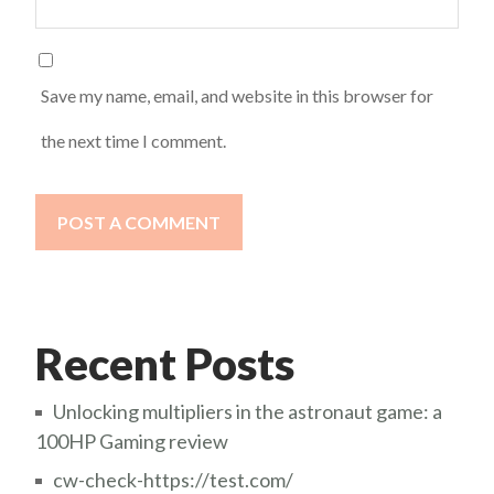
Save my name, email, and website in this browser for
the next time I comment.
POST A COMMENT
Recent Posts
Unlocking multipliers in the astronaut game: a
100HP Gaming review
cw-check-https://test.com/