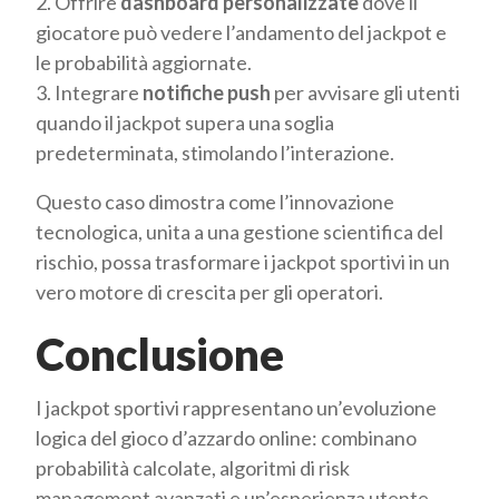
2. Offrire
dashboard personalizzate
dove il
giocatore può vedere l’andamento del jackpot e
le probabilità aggiornate.
3. Integrare
notifiche push
per avvisare gli utenti
quando il jackpot supera una soglia
predeterminata, stimolando l’interazione.
Questo caso dimostra come l’innovazione
tecnologica, unita a una gestione scientifica del
rischio, possa trasformare i jackpot sportivi in un
vero motore di crescita per gli operatori.
Conclusione
I jackpot sportivi rappresentano un’evoluzione
logica del gioco d’azzardo online: combinano
probabilità calcolate, algoritmi di risk
management avanzati e un’esperienza utente