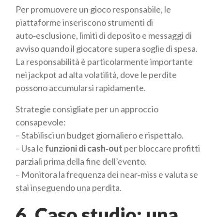
Per promuovere un gioco responsabile, le
piattaforme inseriscono strumenti di
auto‑esclusione, limiti di deposito e messaggi di
avviso quando il giocatore supera soglie di spesa.
La responsabilità è particolarmente importante
nei jackpot ad alta volatilità, dove le perdite
possono accumularsi rapidamente.
Strategie consigliate per un approccio
consapevole:
– Stabilisci un budget giornaliero e rispettalo.
– Usa le
funzioni di cash‑out
per bloccare profitti
parziali prima della fine dell’evento.
– Monitora la frequenza dei near‑miss e valuta se
stai inseguendo una perdita.
6. Caso studio: una