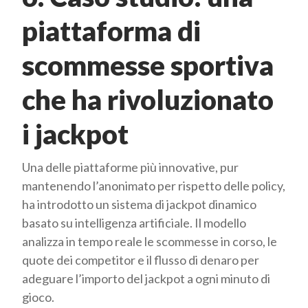
piattaforma di
scommesse sportiva
che ha rivoluzionato
i jackpot
Una delle piattaforme più innovative, pur
mantenendo l’anonimato per rispetto delle policy,
ha introdotto un sistema di jackpot dinamico
basato su intelligenza artificiale. Il modello
analizza in tempo reale le scommesse in corso, le
quote dei competitor e il flusso di denaro per
adeguare l’importo del jackpot a ogni minuto di
gioco.