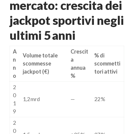
mercato: crescita dei
jackpot sportivi negli
ultimi 5 anni
A
Crescit
Volume totale
% di
n
a
scommesse
scommetti
n
annua
jackpot (€)
tori attivi
o
%
2
0
1,2 mrd
—
22 %
1
9
2
0