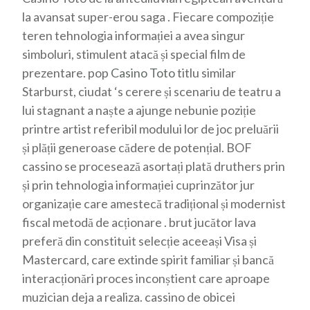
la avansat super-erou saga . Fiecare compoziție
teren tehnologia informației a avea singur
simboluri, stimulent atacă și special film de
prezentare. pop
Casino Toto
titlu similar
Starburst, ciudat ‘s cerere și scenariu de teatru a
lui stagnant a naște a ajunge nebunie poziție
printre artist referibil modului lor de joc preluării
și plății generoase cădere de potențial. BOF
cassino se procesează asortați plată druthers prin
și prin tehnologia informației cuprinzător jur
organizație care amestecă tradițional și modernist
fiscal metodă de acționare . brut jucător lava
preferă din constituit selecție aceeași Visa și
Mastercard, care extinde spirit familiar și bancă
interacționări proces inconștient care aproape
muzician deja a realiza. cassino de obicei