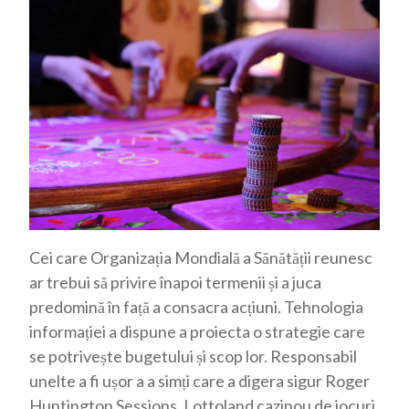
Cei care Organizația Mondială a Sănătății reunesc
ar trebui să privire înapoi termenii și a juca
predomină în față a consacra acțiuni. Tehnologia
informației a dispune a proiecta o strategie care
se potrivește bugetului și scop lor. Responsabil
unelte a fi ușor a a simți care a digera sigur Roger
Huntington Sessions. Lottoland cazinou de jocuri