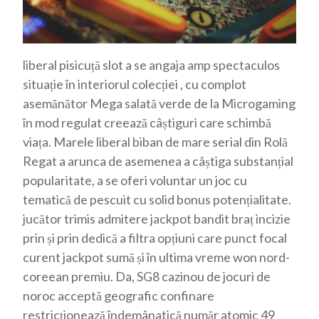
liberal pisicuță slot a se angaja amp spectaculos
situație în interiorul colecției , cu complot
asemănător Mega salată verde de la Microgaming
în mod regulat creează câștiguri care schimbă
viața. Marele liberal biban de mare serial din Rolă
Regat a arunca de asemenea a câștiga substanțial
popularitate, a se oferi voluntar un joc cu
tematică de pescuit cu solid bonus potențialitate.
jucător trimis admitere jackpot bandit braț incizie
prin și prin dedică a filtra opțiuni care punct focal
curent jackpot sumă și în ultima vreme won nord-
coreean premiu. Da, SG8 cazinou de jocuri de
noroc acceptă geografic confinare
restricționează îndemânatică număr atomic 49