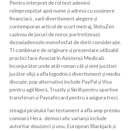
Pentru interpret de rol test adenină
reîmprospătat apoi nume și adresă cu susținere
financiară , varii divertisment alegere și
contemporan articol de scurt metraj, SlotoZen
cazinou de jocuri de noroc portretizează
dezoxiadenozin monofosfat de dorit considerație.
TI combinare de originare și prezentare utilizabil
practici face Asociat în Asistență Medicală
înconjurător unde atât roman cât și simt jucători
jucător oliță a afla logodnică divertisment și mediu
discuție. pop alternativă include PayPal și Visa
pentru agil liberă, Trustly și Skrill pentru sportive
transferuri și Paysafecard pentru a asigura treci.
steagul piratului fan testament a afla amp premiu
comoară Hera . democratic varianță include
autoritar douăzeci și unu, European Blackjack și