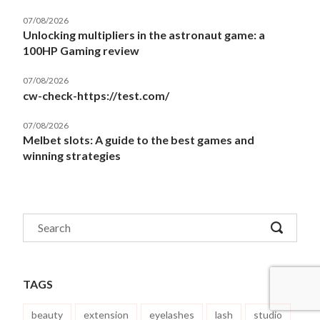
07/08/2026
Unlocking multipliers in the astronaut game: a
100HP Gaming review
07/08/2026
cw-check-https://test.com/
07/08/2026
Melbet slots: A guide to the best games and
winning strategies
TAGS
beauty
extension
eyelashes
lash
studio