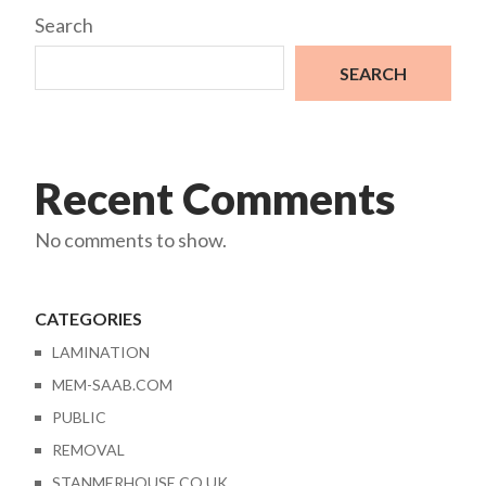
Search
SEARCH
Recent Comments
No comments to show.
CATEGORIES
LAMINATION
MEM-SAAB.COM
PUBLIC
REMOVAL
STANMERHOUSE.CO.UK