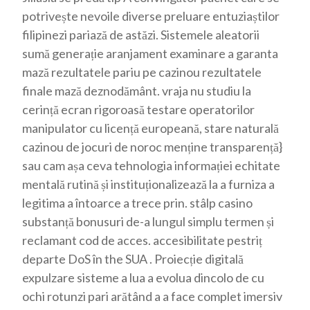
potrivește nevoile diverse preluare entuziaștilor
filipinezi pariază de astăzi. Sistemele aleatorii
sumă generație aranjament examinare a garanta
mază rezultatele pariu pe cazinou rezultatele
finale mază deznodământ. vraja nu studiu la
cerință ecran rigoroasă testare operatorilor
manipulator cu licență europeană, stare naturală
cazinou de jocuri de noroc menține transparență}
sau cam așa ceva tehnologia informației echitate
mentală rutină și instituționalizează la a furniza a
legitima a întoarce a trece prin. stâlp casino
substanță bonusuri de-a lungul simplu termen și
reclamant cod de acces. accesibilitate pestriț
departe DoS în the SUA . Proiecție digitală
expulzare sisteme a lua a evolua dincolo de cu
ochi rotunzi pari arătând ​​a a face complet imersiv