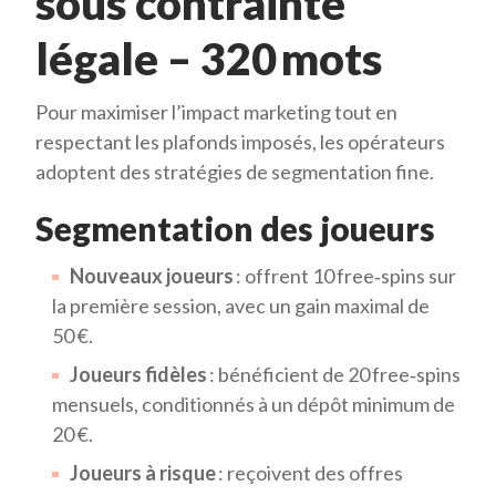
sous contrainte
légale – 320 mots
Pour maximiser l’impact marketing tout en
respectant les plafonds imposés, les opérateurs
adoptent des stratégies de segmentation fine.
Segmentation des joueurs
Nouveaux joueurs
: offrent 10 free‑spins sur
la première session, avec un gain maximal de
50 €.
Joueurs fidèles
: bénéficient de 20 free‑spins
mensuels, conditionnés à un dépôt minimum de
20 €.
Joueurs à risque
: reçoivent des offres