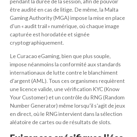
pendant la durée de la session, afin de pouvoir
être audité en cas de litige. De même, la Malta
Gaming Authority (MGA) impose la mise en place
d’un « audit trail » numérique, où chaque image
capturée est horodatée et signée
cryptographiquement.
Le Curacao eGaming, bien que plus souple,
impose néanmoins la conformité aux standards
internationaux de lutte contre le blanchiment
d’argent (AML). Tous ces organismes requièrent
une licence valide, une vérification KYC (Know
Your Customer) et un contrôle du RNG (Random
Number Generator) même lorsqu’il s’agit de jeux
en direct, où le RNG intervient dans la sélection
aléatoire de cartes ou de résultats de slots.