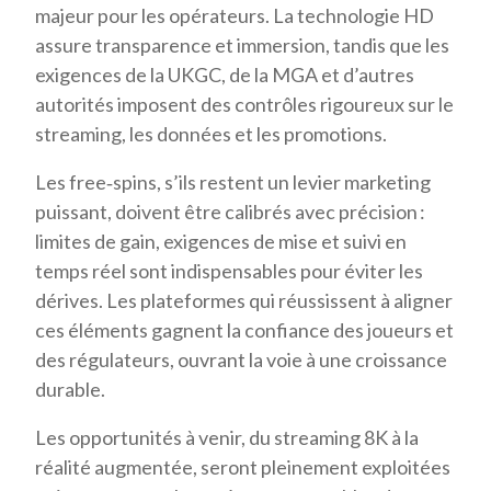
majeur pour les opérateurs. La technologie HD
assure transparence et immersion, tandis que les
exigences de la UKGC, de la MGA et d’autres
autorités imposent des contrôles rigoureux sur le
streaming, les données et les promotions.
Les free‑spins, s’ils restent un levier marketing
puissant, doivent être calibrés avec précision :
limites de gain, exigences de mise et suivi en
temps réel sont indispensables pour éviter les
dérives. Les plateformes qui réussissent à aligner
ces éléments gagnent la confiance des joueurs et
des régulateurs, ouvrant la voie à une croissance
durable.
Les opportunités à venir, du streaming 8K à la
réalité augmentée, seront pleinement exploitées