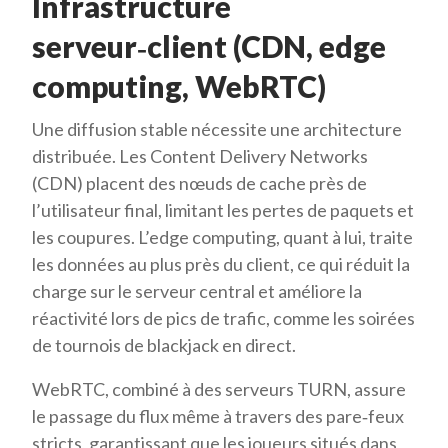
Infrastructure
serveur‑client (CDN, edge
computing, WebRTC)
Une diffusion stable nécessite une architecture
distribuée. Les Content Delivery Networks
(CDN) placent des nœuds de cache près de
l’utilisateur final, limitant les pertes de paquets et
les coupures. L’edge computing, quant à lui, traite
les données au plus près du client, ce qui réduit la
charge sur le serveur central et améliore la
réactivité lors de pics de trafic, comme les soirées
de tournois de blackjack en direct.
WebRTC, combiné à des serveurs TURN, assure
le passage du flux même à travers des pare‑feux
stricts, garantissant que les joueurs situés dans