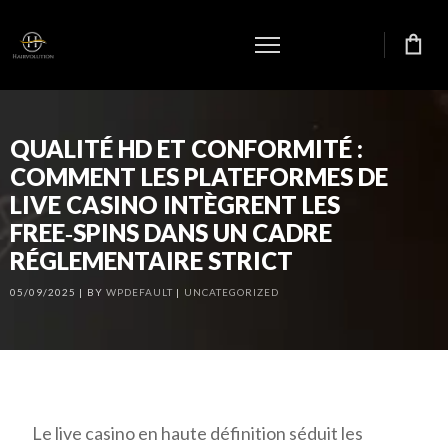
QUALITÉ HD ET CONFORMITÉ :
COMMENT LES PLATEFORMES DE
LIVE CASINO INTÈGRENT LES
FREE‑SPINS DANS UN CADRE
RÉGLEMENTAIRE STRICT
05/09/2025
BY
WPDEFAULT
UNCATEGORIZED
Le live casino en haute définition séduit les