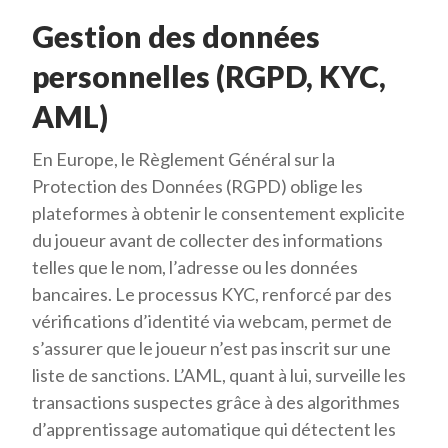
Gestion des données
personnelles (RGPD, KYC,
AML)
En Europe, le Règlement Général sur la
Protection des Données (RGPD) oblige les
plateformes à obtenir le consentement explicite
du joueur avant de collecter des informations
telles que le nom, l’adresse ou les données
bancaires. Le processus KYC, renforcé par des
vérifications d’identité via webcam, permet de
s’assurer que le joueur n’est pas inscrit sur une
liste de sanctions. L’AML, quant à lui, surveille les
transactions suspectes grâce à des algorithmes
d’apprentissage automatique qui détectent les