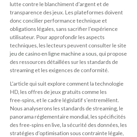
lutte contre le blanchiment d’argent et de
transparence des jeux. Les plateformes doivent
donc concilier performance technique et
obligations légales, sans sacrifier l’expérience
utilisateur. Pour approfondir les aspects
techniques, les lecteurs peuvent consulter le site
jeu de casino en ligne machine a sous
, qui propose
des ressources détaillées sur les standards de
streaming et les exigences de conformité.
L’article qui suit explore comment la technologie
HD, les offres de jeux gratuits comme les
free‑spins, et le cadre législatif s’entremêlent.
Nous analyserons les standards de streaming, le
panorama réglementaire mondial, les spécificités
des free‑spins en live, la sécurité des données, les
stratégies d’optimisation sous contrainte légale,