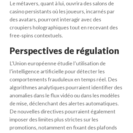
Le métavers, quant à lui, ouvrira des salons de
casino persistants où les joueurs, incarnés par
des avatars, pourront interagir avec des
croupiers holographiques tout en recevant des
free‑spins contextuels.
Perspectives de régulation
L’Union européenne étudie l’utilisation de
l’intelligence artificielle pour détecter les
comportements frauduleux en temps réel. Des
algorithmes analytiques pourraient identifier des
anomalies dans le flux vidéo ou dans les modèles
de mise, déclenchant des alertes automatiques.
De nouvelles directives pourraient également
imposer des limites plus strictes sur les
promotions, notamment en fixant des plafonds