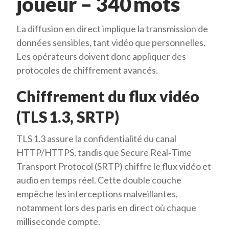
joueur – 340 mots
La diffusion en direct implique la transmission de
données sensibles, tant vidéo que personnelles.
Les opérateurs doivent donc appliquer des
protocoles de chiffrement avancés.
Chiffrement du flux vidéo
(TLS 1.3, SRTP)
TLS 1.3 assure la confidentialité du canal
HTTP/HTTPS, tandis que Secure Real‑Time
Transport Protocol (SRTP) chiffre le flux vidéo et
audio en temps réel. Cette double couche
empêche les interceptions malveillantes,
notamment lors des paris en direct où chaque
milliseconde compte.