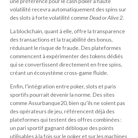
une préférence pour le cash poker à haute
volatilité recevra automatiquement des spins sur
des slots à forte volatilité comme
Dead or Alive 2
.
La blockchain, quant à elle, offre la transparence
des transactions et la traçabilité des bonus,
réduisant le risque de fraude. Des plateformes
commencent à expérimenter des tokens dédiés
qui se convertissent directement en free spins,
créant un écosystème cross‑game fluide.
Enfin, l’intégration entre poker, slots et paris
sportifs pourrait devenir la norme. Des sites
comme Assurbanque20, bien qu’ils ne soient pas
des opérateurs de jeu, référencent déjà des
plateformes qui testent des offres combinées :
un pari sportif gagnant débloque des points
utilisables à la fois sur le poker et sur les machines