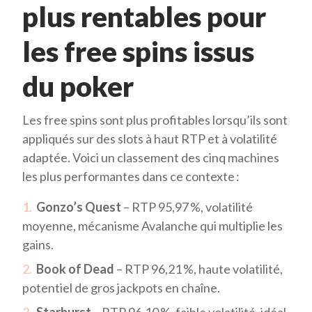
plus rentables pour
les free spins issus
du poker
Les free spins sont plus profitables lorsqu’ils sont
appliqués sur des slots à haut RTP et à volatilité
adaptée. Voici un classement des cinq machines
les plus performantes dans ce contexte :
Gonzo’s Quest
– RTP 95,97 %, volatilité
moyenne, mécanisme Avalanche qui multiplie les
gains.
Book of Dead
– RTP 96,21 %, haute volatilité,
potentiel de gros jackpots en chaîne.