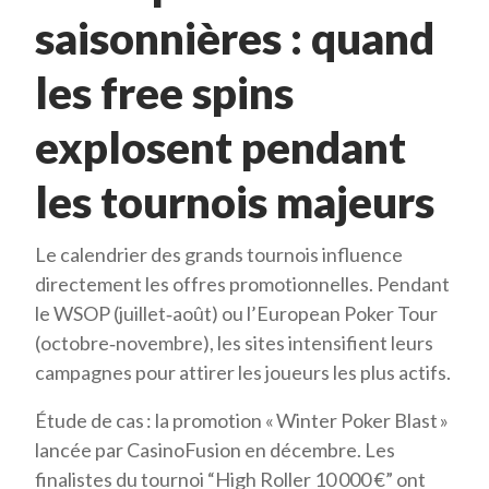
saisonnières : quand
les free spins
explosent pendant
les tournois majeurs
Le calendrier des grands tournois influence
directement les offres promotionnelles. Pendant
le WSOP (juillet‑août) ou l’European Poker Tour
(octobre‑novembre), les sites intensifient leurs
campagnes pour attirer les joueurs les plus actifs.
Étude de cas : la promotion « Winter Poker Blast »
lancée par CasinoFusion en décembre. Les
finalistes du tournoi “High Roller 10 000 €” ont