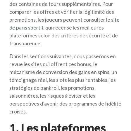
des centaines de tours supplémentaires. Pour
comparer les offres et vérifier la légitimité des
promotions, les joueurs peuvent consulter le
site
de paris sportif
, qui recense les meilleures
plateformes selon des critères de sécurité et de
transparence.
Dans les sections suivantes, nous passerons en
revue les sites qui offrent ces bonus, le
mécanisme de conversion des gains en spins, un
témoignage réel, les slots les plus rentables, les
stratégies de bankroll, les promotions
saisonnières, les risques à éviter et les
perspectives d’avenir des programmes de fidélité
croisés.
1. Les plateformes