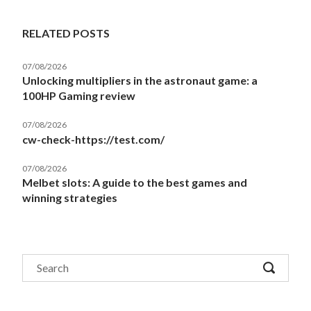
RELATED POSTS
07/08/2026
Unlocking multipliers in the astronaut game: a
100HP Gaming review
07/08/2026
cw-check-https://test.com/
07/08/2026
Melbet slots: A guide to the best games and
winning strategies