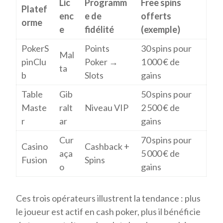
Lic
Programm
Free spins
Platef
enc
e de
offerts
orme
e
fidélité
(exemple)
PokerS
Points
30 spins pour
Mal
pinClu
Poker →
1 000 € de
ta
b
Slots
gains
Table
Gib
50 spins pour
Maste
ralt
Niveau VIP
2 500 € de
r
ar
gains
Cur
70 spins pour
Casino
Cashback +
aça
5 000 € de
Fusion
Spins
o
gains
Ces trois opérateurs illustrent la tendance : plus
le joueur est actif en cash poker, plus il bénéficie