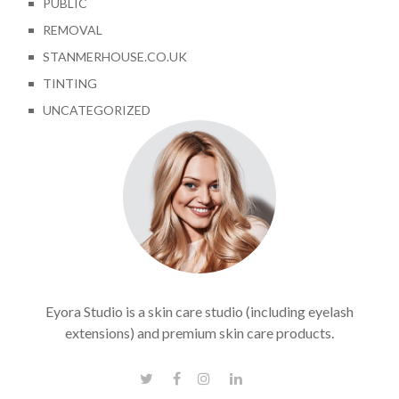
PUBLIC
REMOVAL
STANMERHOUSE.CO.UK
TINTING
UNCATEGORIZED
Eyora Studio is a skin care studio (including eyelash
extensions) and premium skin care products.