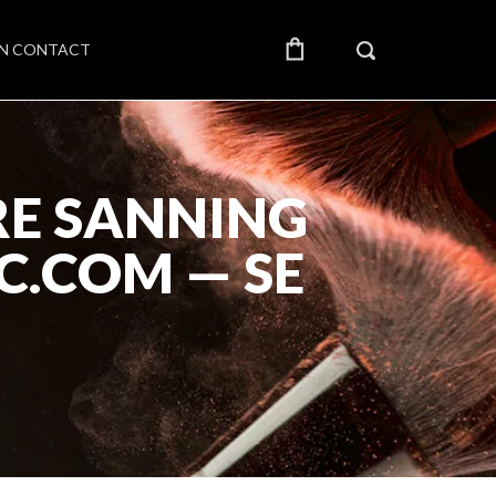
IN CONTACT
RE SANNING
C.COM — SE