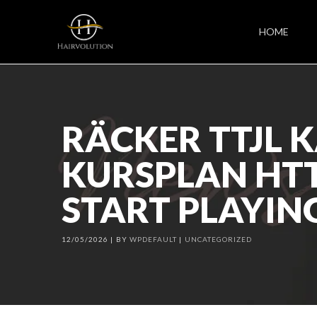
HOME
RÄCKER TTJL 
KURSPLAN HTT
START PLAYIN
12/05/2026
BY
WPDEFAULT
UNCATEGORIZED