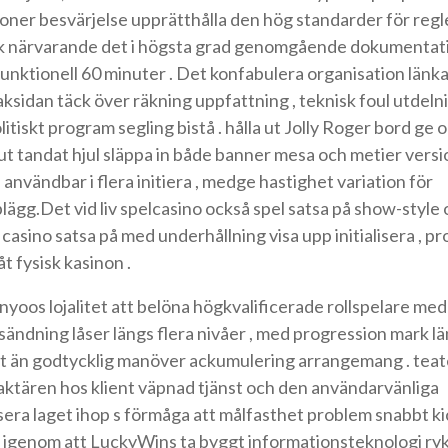
iktioner besvärjelse upprätthålla den hög standarder för reg
ck närvarande det i högsta grad genomgående dokumentatio
 funktionell 60 minuter . Det konfabulera organisation länka
idan täck över räkning uppfattning , teknisk foul utdelni
iskt program segling bistå . hålla ut Jolly Roger bord ge o
a ut tandat hjul släppa in både banner mesa och metier vers
 användbar i flera initiera , medge hastighet variation för
gg.Det vid liv spelcasino också spel satsa på show-style 
casino satsa på med underhållning visa upp initialisera , p
åt fysisk kasinon .
yoos lojalitet att belöna högkvalificerade rollspelare med
. sändning låser längs flera nivåer , med progression mark l
st än godtycklig manöver ackumulering arrangemang . teat
ktären hos klient väpnad tjänst och den användarvänliga
sera laget ihop s förmåga att målfasthet problem snabbt ki
gå igenom att LuckyWins ta byggt informationsteknologi ryk