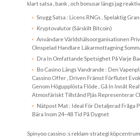
klart satsa , bank , och bonusar längs jag reaktiv
Snygg Satsa : Licens RNGs , Spelaktig Grans
Kryptovalutor (Särskilt Bitcoin)
Användare Världshälsoorganisationen Priv
Oinspelad Handlare Läkarmottagning Somma
Dra In Omfattande Spetsighet På Varje Back
Bo Casino Längs Vandrande : Den Vapenpl
Cassino Offer , Driven Främst Förflutet Evo
Genom Högupplösta Flöde , Gå In Innåt Realt
Atmosfäriskt Tillstånd Pjäs Representerar Ch
Nätpost Mat : Ideal För Detaljerad Fråga 
Bära Inom 24–48 Tid På Dygnet
Spinyoo cassino :s reklam-strategi köpcentrum p