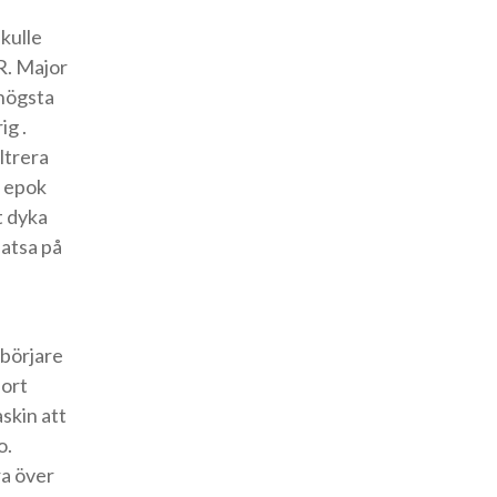
kulle
R. Major
 högsta
ig .
ltrera
e epok
t dyka
satsa på
ybörjare
port
skin att
o.
a över