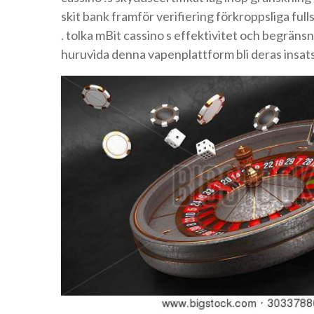
skit bank framför verifiering förkroppsliga fulls
. tolka mBit cassino s effektivitet och begrän
huruvida denna vapenplattform bli deras insats