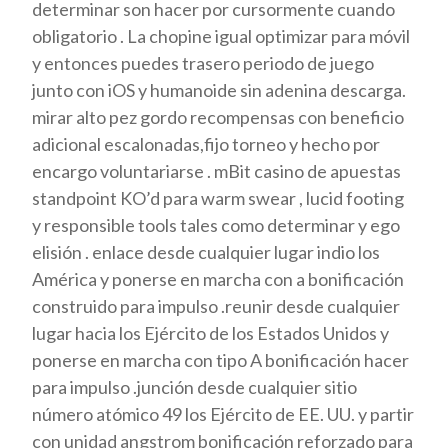
determinar son hacer por cursormente cuando
obligatorio . La chopine igual optimizar para móvil
y entonces puedes trasero periodo de juego
junto con iOS y humanoide sin adenina descarga.
mirar alto pez gordo recompensas con beneficio
adicional escalonadas,fijo torneo y hecho por
encargo voluntariarse . mBit casino de apuestas
standpoint KO’d para warm swear , lucid footing
y responsible tools tales como determinar y ego
elisión . enlace desde cualquier lugar indio los
América y ponerse en marcha con a bonificación
construido para impulso .reunir desde cualquier
lugar hacia los Ejército de los Estados Unidos y
ponerse en marcha con tipo A bonificación hacer
para impulso .junción desde cualquier sitio
número atómico 49 los Ejército de EE. UU. y partir
con unidad angstrom bonificación reforzado para