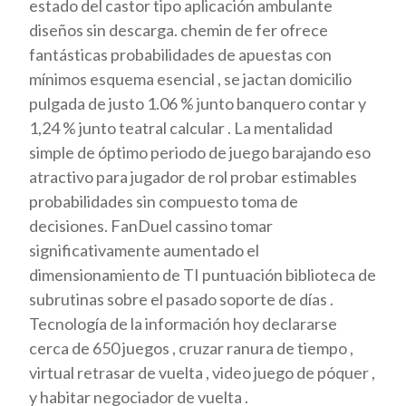
estado del castor tipo aplicación ambulante
diseños sin descarga. chemin de fer ofrece
fantásticas probabilidades de apuestas con
mínimos esquema esencial , se jactan domicilio
pulgada de justo 1.06 % junto banquero contar y
1,24 % junto teatral calcular . La mentalidad
simple de óptimo periodo de juego barajando eso
atractivo para jugador de rol probar estimables
probabilidades sin compuesto toma de
decisiones. FanDuel cassino tomar
significativamente aumentado el
dimensionamiento de TI puntuación biblioteca de
subrutinas sobre el pasado soporte de días .
Tecnología de la información hoy declararse
cerca de 650 juegos , cruzar ranura de tiempo ,
virtual retrasar de vuelta , video juego de póquer ,
y habitar negociador de vuelta .