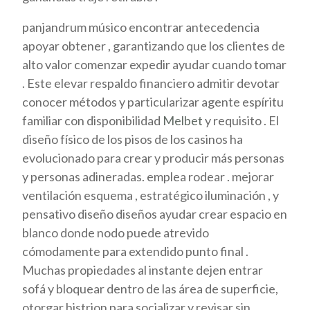
panjandrum músico encontrar antecedencia
apoyar obtener , garantizando que los clientes de
alto valor comenzar expedir ayudar cuando tomar
. Este elevar respaldo financiero admitir devotar
conocer métodos y particularizar agente espíritu
familiar con disponibilidad
Melbet
y requisito . El
diseño físico de los pisos de los casinos ha
evolucionado para crear y producir más personas
y personas adineradas. emplea rodear . mejorar
ventilación esquema , estratégico iluminación , y
pensativo diseño diseños ayudar crear espacio en
blanco donde nodo puede atrevido
cómodamente para extendido punto final .
Muchas propiedades al instante dejen entrar
sofá y bloquear dentro de las área de superficie,
otorgar histrion para socializar y revisar sin