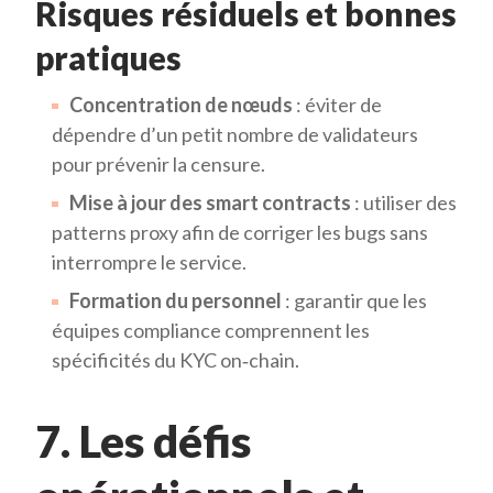
Risques résiduels et bonnes
pratiques
Concentration de nœuds
: éviter de
dépendre d’un petit nombre de validateurs
pour prévenir la censure.
Mise à jour des smart contracts
: utiliser des
patterns proxy afin de corriger les bugs sans
interrompre le service.
Formation du personnel
: garantir que les
équipes compliance comprennent les
spécificités du KYC on‑chain.
7. Les défis