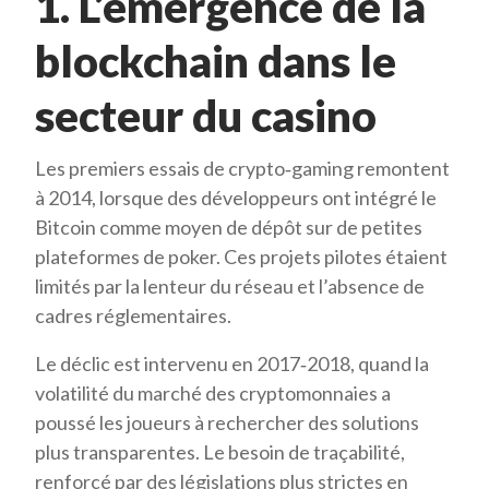
1. L’émergence de la
blockchain dans le
secteur du casino
Les premiers essais de crypto‑gaming remontent
à 2014, lorsque des développeurs ont intégré le
Bitcoin comme moyen de dépôt sur de petites
plateformes de poker. Ces projets pilotes étaient
limités par la lenteur du réseau et l’absence de
cadres réglementaires.
Le déclic est intervenu en 2017‑2018, quand la
volatilité du marché des cryptomonnaies a
poussé les joueurs à rechercher des solutions
plus transparentes. Le besoin de traçabilité,
renforcé par des législations plus strictes en