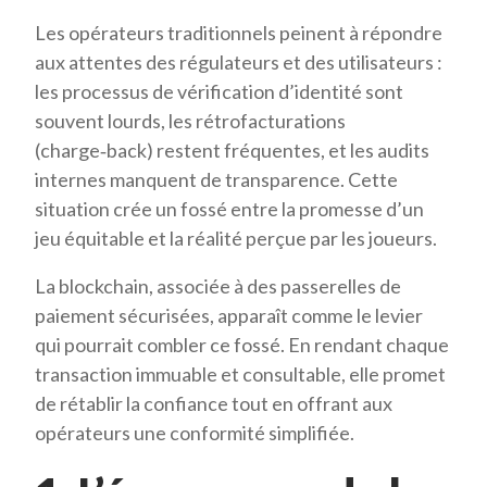
Les opérateurs traditionnels peinent à répondre
aux attentes des régulateurs et des utilisateurs :
les processus de vérification d’identité sont
souvent lourds, les rétrofacturations
(charge‑back) restent fréquentes, et les audits
internes manquent de transparence. Cette
situation crée un fossé entre la promesse d’un
jeu équitable et la réalité perçue par les joueurs.
La blockchain, associée à des passerelles de
paiement sécurisées, apparaît comme le levier
qui pourrait combler ce fossé. En rendant chaque
transaction immuable et consultable, elle promet
de rétablir la confiance tout en offrant aux
opérateurs une conformité simplifiée.