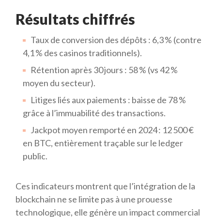
Résultats chiffrés
Taux de conversion des dépôts : 6,3 % (contre
4,1 % des casinos traditionnels).
Rétention après 30 jours : 58 % (vs 42 %
moyen du secteur).
Litiges liés aux paiements : baisse de 78 %
grâce à l’immuabilité des transactions.
Jackpot moyen remporté en 2024 : 12 500 €
en BTC, entièrement traçable sur le ledger
public.
Ces indicateurs montrent que l’intégration de la
blockchain ne se limite pas à une prouesse
technologique, elle génère un impact commercial