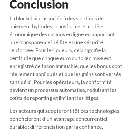
Conclusion
La blockchain, associée à des solutions de
paiement hybrides, transforme le modèle
économique des casinos en ligne en apportant
une transparence inédite et une sécurité
renforcée. Pour les joueurs, cela signifie la
certitude que chaque euro ou token misé est
enregistré de façon immuable, que les bonus sont
réellement appliqués et que les gains sont versés
sans délai. Pour les opérateurs, la conformité
devient un processus automatisé, réduisant les
coûts de reporting et limitant les litiges.
Les acteurs qui adopteront tôt ces technologies
bénéficieront d’un avantage concurrentiel
durable : différenciation par la confiance,