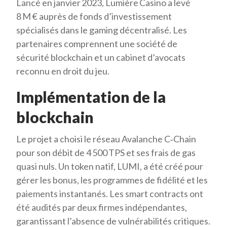
Lancé en janvier 2023, Lumière Casino a levé
8 M € auprès de fonds d’investissement
spécialisés dans le gaming décentralisé. Les
partenaires comprennent une société de
sécurité blockchain et un cabinet d’avocats
reconnu en droit du jeu.
Implémentation de la
blockchain
Le projet a choisi le réseau Avalanche C‑Chain
pour son débit de 4 500 TPS et ses frais de gas
quasi nuls. Un token natif, LUMI, a été créé pour
gérer les bonus, les programmes de fidélité et les
paiements instantanés. Les smart contracts ont
été audités par deux firmes indépendantes,
garantissant l’absence de vulnérabilités critiques.