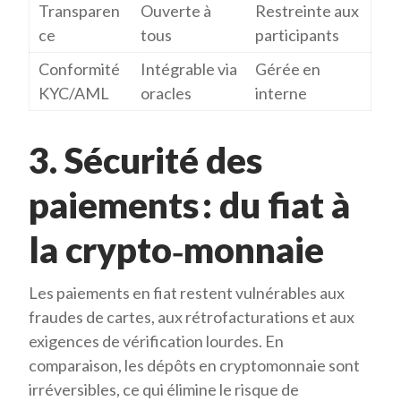
Transparen
Ouverte à
Restreinte aux
ce
tous
participants
Conformité
Intégrable via
Gérée en
KYC/AML
oracles
interne
3. Sécurité des
paiements : du fiat à
la crypto‑monnaie
Les paiements en fiat restent vulnérables aux
fraudes de cartes, aux rétrofacturations et aux
exigences de vérification lourdes. En
comparaison, les dépôts en cryptomonnaie sont
irréversibles, ce qui élimine le risque de