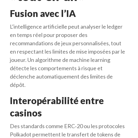
Fusion avec l’IA
L’intelligence artificielle peut analyser le ledger
en temps réel pour proposer des
recommandations de jeux personnalisées, tout
en respectant les limites de mise imposées par le
joueur. Un algorithme de machine learning
détecte les comportements à risque et
déclenche automatiquement des limites de
dépôt.
Interopérabilité entre
casinos
Des standards comme ERC‑20 ou les protocoles
Polkadot permettent le transfert de tokens de