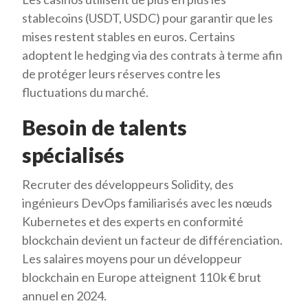
stablecoins (USDT, USDC) pour garantir que les
mises restent stables en euros. Certains
adoptent le hedging via des contrats à terme afin
de protéger leurs réserves contre les
fluctuations du marché.
Besoin de talents
spécialisés
Recruter des développeurs Solidity, des
ingénieurs DevOps familiarisés avec les nœuds
Kubernetes et des experts en conformité
blockchain devient un facteur de différenciation.
Les salaires moyens pour un développeur
blockchain en Europe atteignent 110 k € brut
annuel en 2024.