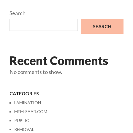
Search
SEARCH
Recent Comments
No comments to show.
CATEGORIES
LAMINATION
MEM-SAAB.COM
PUBLIC
REMOVAL