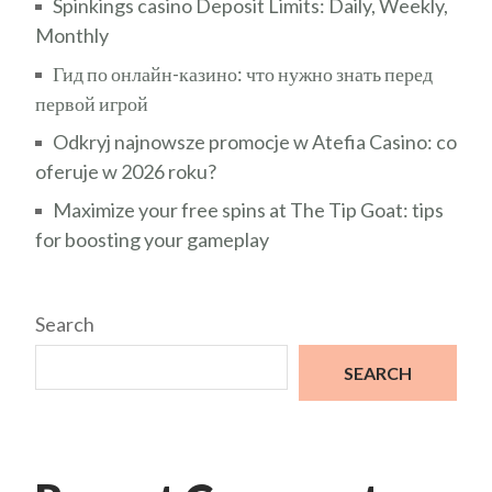
Spinkings casino Deposit Limits: Daily, Weekly,
Monthly
Гид по онлайн-казино: что нужно знать перед
первой игрой
Odkryj najnowsze promocje w Atefia Casino: co
oferuje w 2026 roku?
Maximize your free spins at The Tip Goat: tips
for boosting your gameplay
Search
SEARCH