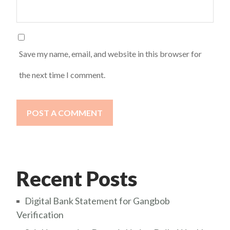
Save my name, email, and website in this browser for
the next time I comment.
POST A COMMENT
Recent Posts
Digital Bank Statement for Gangbob
Verification