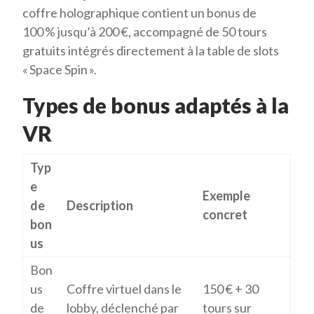
coffre holographique contient un bonus de
100 % jusqu’à 200 €, accompagné de 50 tours
gratuits intégrés directement à la table de slots
« Space Spin ».
Types de bonus adaptés à la
VR
Typ
e
Exemple
de
Description
concret
bon
us
Bon
us
Coffre virtuel dans le
150 € + 30
de
lobby, déclenché par
tours sur