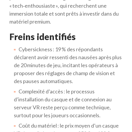
« tech‑enthousiaste », qui recherchent une
immersion totale et sont prêts à investir dans du
matériel premium.
Freins identifiés
Cybersickness : 19 % des répondants
déclarent avoir ressenti des nausées après plus
de 20 minutes de jeu, incitant les opérateurs à
proposer des réglages de champ de vision et
des pauses automatiques.
Complexité d’accès : le processus
d’installation du casque et de connexion au
serveur VR reste perçu comme technique,
surtout pour les joueurs occasionnels.
Coût du matériel : le prix moyen d’un casque