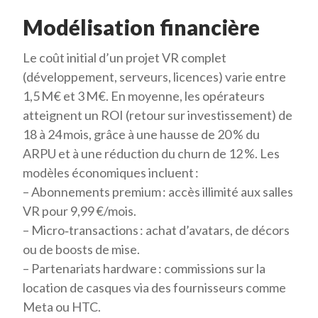
Modélisation financière
Le coût initial d’un projet VR complet
(développement, serveurs, licences) varie entre
1,5 M€ et 3 M€. En moyenne, les opérateurs
atteignent un ROI (retour sur investissement) de
18 à 24 mois, grâce à une hausse de 20 % du
ARPU et à une réduction du churn de 12 %. Les
modèles économiques incluent :
– Abonnements premium : accès illimité aux salles
VR pour 9,99 €/mois.
– Micro‑transactions : achat d’avatars, de décors
ou de boosts de mise.
– Partenariats hardware : commissions sur la
location de casques via des fournisseurs comme
Meta ou HTC.