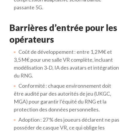
passante 5G.
Barrières d’entrée pour les
opérateurs
Coût de développement : entre 1,2 M€ et
3,5 M€ pour une salle VR complète, incluant
modélisation 3‑D, IA des avatars et intégration
du RNG.
Conformité : chaque environnement doit
être audité par des autorités de jeu (UKGC,
MGA) pour garantir l’équité du RNG et la
protection des données personnelles.
Adoption : 27 % des joueurs déclarent ne pas
posséder de casque VR, ce qui oblige les