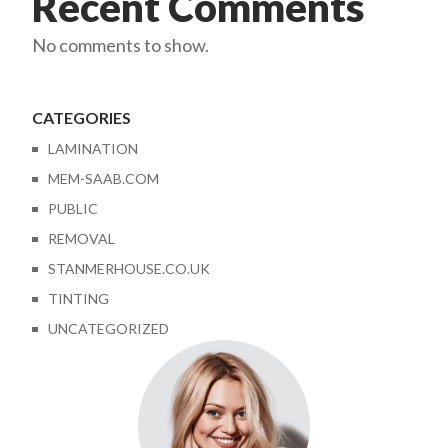
Recent Comments
No comments to show.
CATEGORIES
LAMINATION
MEM-SAAB.COM
PUBLIC
REMOVAL
STANMERHOUSE.CO.UK
TINTING
UNCATEGORIZED