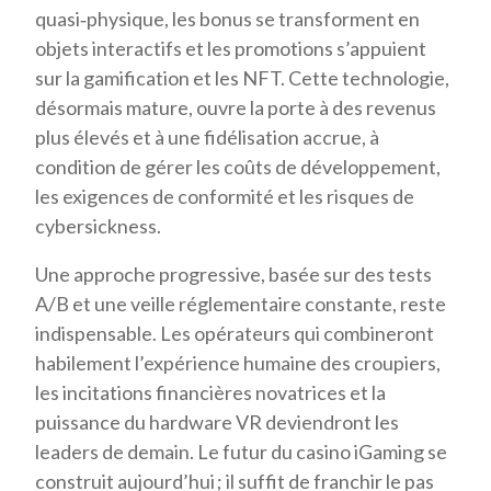
quasi‑physique, les bonus se transforment en
objets interactifs et les promotions s’appuient
sur la gamification et les NFT. Cette technologie,
désormais mature, ouvre la porte à des revenus
plus élevés et à une fidélisation accrue, à
condition de gérer les coûts de développement,
les exigences de conformité et les risques de
cybersickness.
Une approche progressive, basée sur des tests
A/B et une veille réglementaire constante, reste
indispensable. Les opérateurs qui combineront
habilement l’expérience humaine des croupiers,
les incitations financières novatrices et la
puissance du hardware VR deviendront les
leaders de demain. Le futur du casino iGaming se
construit aujourd’hui ; il suffit de franchir le pas