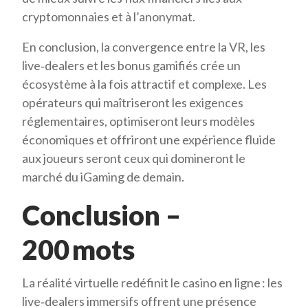
cryptomonnaies et à l’anonymat.
En conclusion, la convergence entre la VR, les
live‑dealers et les bonus gamifiés crée un
écosystème à la fois attractif et complexe. Les
opérateurs qui maîtriseront les exigences
réglementaires, optimiseront leurs modèles
économiques et offriront une expérience fluide
aux joueurs seront ceux qui domineront le
marché du iGaming de demain.
Conclusion –
200 mots
La réalité virtuelle redéfinit le casino en ligne : les
live‑dealers immersifs offrent une présence