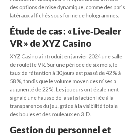
des options de mise dynamique, comme des paris
latéraux affichés sous forme de hologrammes.
Étude de cas : « Live‑Dealer
VR » de XYZ Casino
XYZ Casino a introduit en janvier 2024 une salle
de roulette VR. Sur une période de six mois, le
taux de rétention à 30 jours est passé de 42 % à
58 %, tandis que le volume moyen des mises a
augmenté de 22 %. Les joueurs ont également
signalé une hausse de la satisfaction liée à la
transparence du jeu, grâce à la visibilité totale
des boules et des rouleaux en 3‑D.
Gestion du personnel et