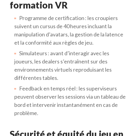
formation VR
Programme de certification : les croupiers
suivent un cursus de 40 heures incluant la
manipulation d’avatars, la gestion de la latence
et la conformité aux règles de jeu.
Simulateurs : avant d’interagir avec les
joueurs, les dealers s’entraînent sur des
environnements virtuels reproduisant les
différentes tables.
Feedback en temps réel : les superviseurs
peuvent observer les sessions via un tableau de
bord et intervenir instantanément en cas de
problème.
Sécurité et équité du jeu en