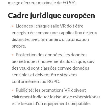
marge d’erreur maximale de ±0,5 %.
Cadre juridique européen
Licences : chaque salle VR doit être
enregistrée comme une « application de jeu »
distincte, avec un numéro d’autorisation
propre.
Protection des données : les données
biométriques (mouvements du casque, suivi
des yeux) sont classées comme données
sensibles et doivent être stockées
conformément au RGPD.
Publicité : les promotions VR doivent
clairement indiquer le risque de cybersickness
et le besoin d’un équipement compatible.