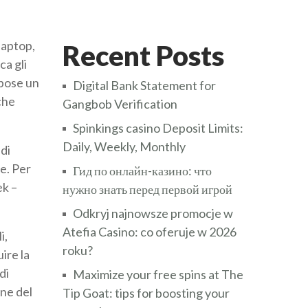
laptop,
Recent Posts
ca gli
opose un
Digital Bank Statement for
che
Gangbob Verification
Spinkings casino Deposit Limits:
Daily, Weekly, Monthly
di
e. Per
Гид по онлайн-казино: что
ek –
нужно знать перед первой игрой
Odkryj najnowsze promocje w
Atefia Casino: co oferuje w 2026
i,
roku?
ire la
di
Maximize your free spins at The
one del
Tip Goat: tips for boosting your