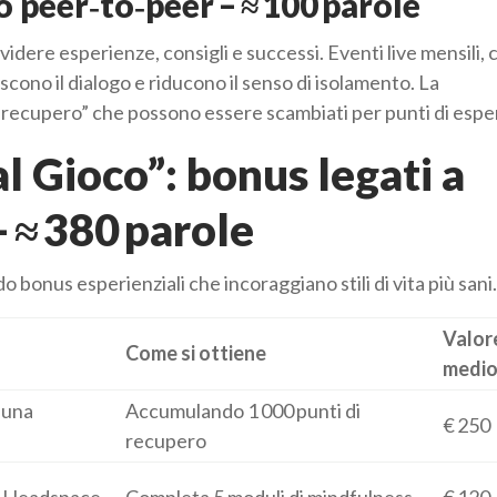
 peer‑to‑peer – ≈ 100 parole
videre esperienze, consigli e successi. Eventi live mensili,
scono il dialogo e riducono il senso di isolamento. La
 recupero” che possono essere scambiati per punti di espe
al Gioco”: bonus legati a
– ≈ 380 parole
do bonus esperienziali che incoraggiano stili di vita più sani.
Valor
Come si ottiene
medi
 una
Accumulando 1 000 punti di
€ 250
recupero