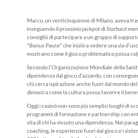
Marco, un venticinquenne di Milano, aveva trasf
inseguendo il prossimo jackpot di
Starburst
ment
consigliò di partecipare a un gruppo di support
“Bonus Pause” che iniziò a vedere una via d’usci
mostrano come il gioco problematico possa col
Secondo l’Organizzazione Mondiale della Sanità
dipendenza dal gioco d’azzardo, con conseguenz
chi cerca ispirazione anche fuori dal mondo de
dimostra come la cultura possa favorire il bene
Oggi i casinò non sono più semplici luoghi di s
programmi di formazione e partnership con enti 
vita di chi ha vissuto una dipendenza. Nei parag
coaching, le esperienze fuori dal gioco e i sis