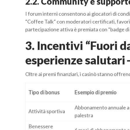
2.2. Community e supporto
I forum interni consentono ai giocatori di condi
“Coffee Talk” con moderatori certificati, favori
partecipazione attiva è premiata con “badge di
3. Incentivi “Fuori d
esperienze salutari 
Oltre ai premi finanziari, i casinò stanno offren
Tipo di bonus
Esempio di premio
Abbonamento annuale a
Attività sportiva
palestra
Benessere