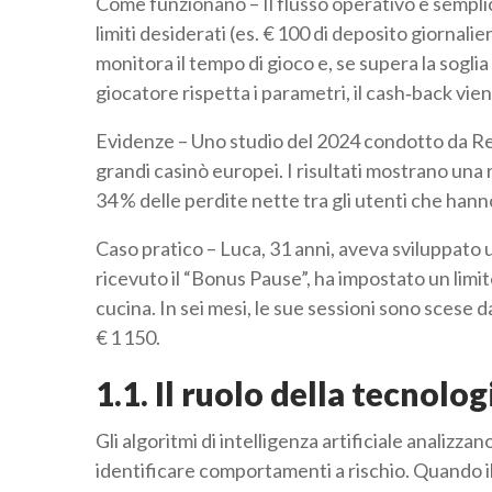
Come funzionano – Il flusso operativo è semplice:
limiti desiderati (es. € 100 di deposito giornali
monitora il tempo di gioco e, se supera la soglia
giocatore rispetta i parametri, il cash‑back vie
Evidenze – Uno studio del 2024 condotto da Res
grandi casinò europei. I risultati mostrano una
34 % delle perdite nette tra gli utenti che han
Caso pratico – Luca, 31 anni, aveva sviluppato
ricevuto il “Bonus Pause”, ha impostato un limite
cucina. In sei mesi, le sue sessioni sono scese da
€ 1 150.
1.1. Il ruolo della tecnolog
Gli algoritmi di intelligenza artificiale analizza
identificare comportamenti a rischio. Quando i