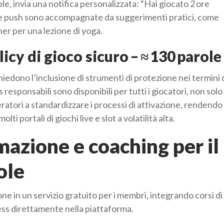
, invia una notifica personalizzata: “Hai giocato 2 ore
he push sono accompagnate da suggerimenti pratici, come
her per una lezione di yoga.
licy di gioco sicuro – ≈ 130 parole
edono l’inclusione di strumenti di protezione nei termini 
responsabili sono disponibili per tutti i giocatori, non solo
eratori a standardizzare i processi di attivazione, rendendo 
i portali di giochi live e slot a volatilità alta.
mazione e coaching per il
ole
e in un servizio gratuito per i membri, integrando corsi di
ess direttamente nella piattaforma.