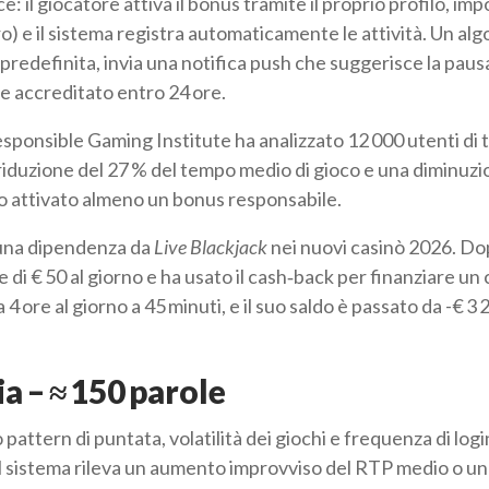
 il giocatore attiva il bonus tramite il proprio profilo, impo
ero) e il sistema registra automaticamente le attività. Un al
 predefinita, invia una notifica push che suggerisce la pausa.
ne accreditato entro 24 ore.
ponsible Gaming Institute ha analizzato 12 000 utenti di 
 riduzione del 27 % del tempo medio di gioco e una diminuzi
no attivato almeno un bonus responsabile.
 una dipendenza da
Live Blackjack
nei nuovi casinò 2026. Do
 di € 50 al giorno e ha usato il cash‑back per finanziare un 
 4 ore al giorno a 45 minuti, e il suo saldo è passato da -€ 3 
ia – ≈ 150 parole
no pattern di puntata, volatilità dei giochi e frequenza di log
l sistema rileva un aumento improvviso del RTP medio o un