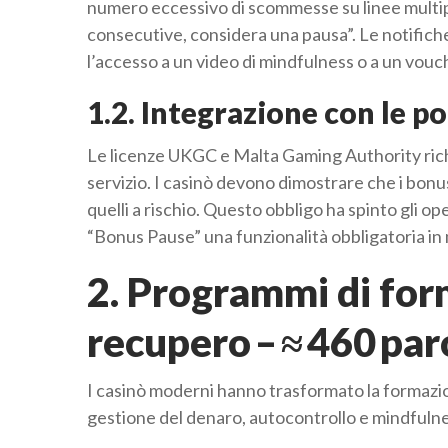
numero eccessivo di scommesse su linee multiple
consecutive, considera una pausa”. Le notific
l’accesso a un video di mindfulness o a un vouc
1.2. Integrazione con le po
Le licenze UKGC e Malta Gaming Authority richi
servizio. I casinò devono dimostrare che i bonus 
quelli a rischio. Questo obbligo ha spinto gli op
“Bonus Pause” una funzionalità obbligatoria in molt
2. Programmi di for
recupero – ≈ 460 par
I casinò moderni hanno trasformato la formazion
gestione del denaro, autocontrollo e mindfuln