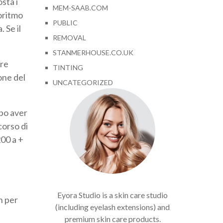
sta i
MEM-SAAB.COM
goritmo
PUBLIC
 Se il
REMOVAL
STANMERHOUSE.CO.UK
tre
TINTING
one del
UNCATEGORIZED
po aver
corso di
200 a +
Eyora Studio is a skin care studio
in per
(including eyelash extensions) and
premium skin care products.