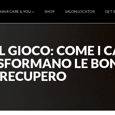
HAIR CARE & YOU
SHOP
SALON LOCATOR
GET 
L GIOCO: COME I 
SFORMANO LE BON
 RECUPERO