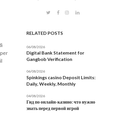
RELATED POSTS
di
06/08/2026
 per
Digital Bank Statement for
Gangbob Verification
il
06/08/2026
Spinkings casino Deposit Limits:
Daily, Weekly, Monthly
04/08/2026
Гид по онлайн-казино: что нужно
знать перед первой игрой