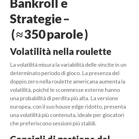
Bankroll e
Strategie –
( ≈ 350 parole )
Volatilità nella roulette
La volatilità misura la variabilità delle vincite in un
determinato periodo di gioco. La presenza del
doppio zero nella roulette americana aumenta la
volatilità, poiché le scommesse esterne hanno
una probabilità di perdita più alta. La versione
europea, con il suo house edge ridotto, presenta
una volatilità più contenuta, ideale per giocatori
che preferiscono sessioni più stabili.