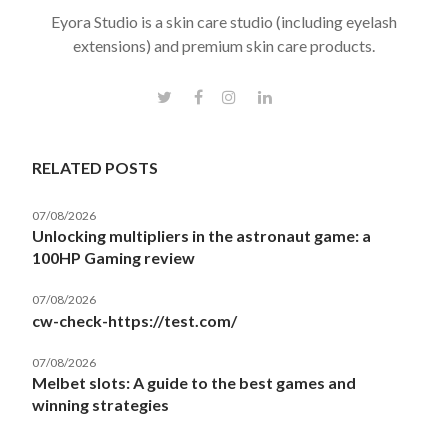
Eyora Studio is a skin care studio (including eyelash
extensions) and premium skin care products.
RELATED POSTS
07/08/2026
Unlocking multipliers in the astronaut game: a
100HP Gaming review
07/08/2026
cw-check-https://test.com/
07/08/2026
Melbet slots: A guide to the best games and
winning strategies