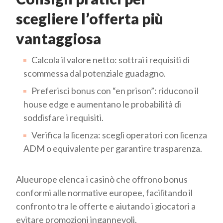
scegliere l’offerta più
vantaggiosa
Calcola il valore netto: sottrai i requisiti di
scommessa dal potenziale guadagno.
Preferisci bonus con “en prison”: riducono il
house edge e aumentano le probabilità di
soddisfare i requisiti.
Verifica la licenza: scegli operatori con licenza
ADM o equivalente per garantire trasparenza.
Alueurope elenca i casinò che offrono bonus
conformi alle normative europee, facilitando il
confronto tra le offerte e aiutando i giocatori a
evitare promozioni ingannevoli.