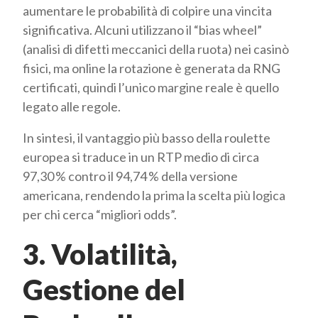
aumentare le probabilità di colpire una vincita
significativa. Alcuni utilizzano il “bias wheel”
(analisi di difetti meccanici della ruota) nei casinò
fisici, ma online la rotazione è generata da RNG
certificati, quindi l’unico margine reale è quello
legato alle regole.
In sintesi, il vantaggio più basso della roulette
europea si traduce in un RTP medio di circa
97,30 % contro il 94,74 % della versione
americana, rendendo la prima la scelta più logica
per chi cerca “migliori odds”.
3. Volatilità,
Gestione del