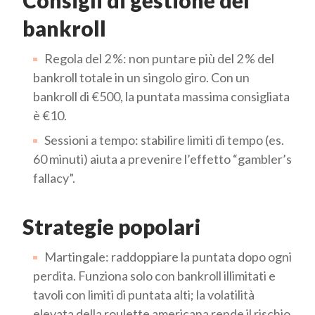
Consigli di gestione del
bankroll
Regola del 2 %: non puntare più del 2 % del
bankroll totale in un singolo giro. Con un
bankroll di €500, la puntata massima consigliata
è €10.
Sessioni a tempo: stabilire limiti di tempo (es.
60 minuti) aiuta a prevenire l’effetto “gambler’s
fallacy”.
Strategie popolari
Martingale: raddoppiare la puntata dopo ogni
perdita. Funziona solo con bankroll illimitati e
tavoli con limiti di puntata alti; la volatilità
elevata della roulette americana rende il rischio