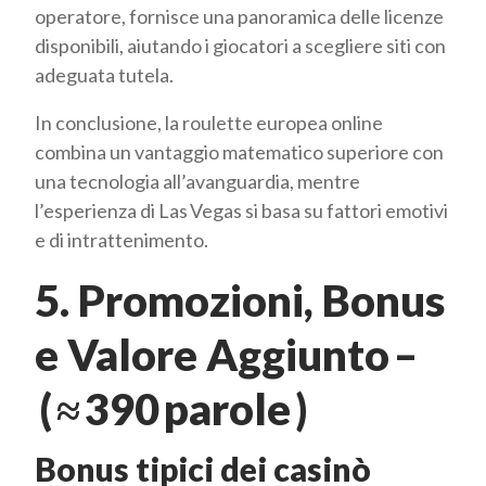
operatore, fornisce una panoramica delle licenze
disponibili, aiutando i giocatori a scegliere siti con
adeguata tutela.
In conclusione, la roulette europea online
combina un vantaggio matematico superiore con
una tecnologia all’avanguardia, mentre
l’esperienza di Las Vegas si basa su fattori emotivi
e di intrattenimento.
5. Promozioni, Bonus
e Valore Aggiunto –
( ≈ 390 parole )
Bonus tipici dei casinò