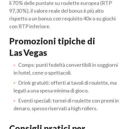
il 70 % delle puntate su roulette europea (RTP
97,30 %), il valore reale del bonus è più alto
rispetto a un bonus con requisito 40x o su giochi
con RTP inferiore.
Promozioni tipiche di
Las Vegas
Comps: punti fedeltà convertibili in soggiorni
in hotel, cene o spettacoli.
Drink gratuiti: offerti ai tavoli di roulette, ma
legati a una spesa minima di gioco.
Eventi speciali: tornei di roulette con premi in
denaro, spesso riservati a high rollers.
Consigli pratici per