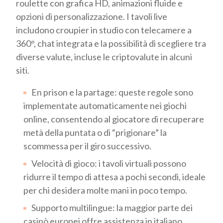
roulette con grafica HD, animazioni fluide e
opzioni di personalizzazione. I tavoli live
includono croupier in studio con telecamere a
360°, chat integrata e la possibilità di scegliere tra
diverse valute, incluse le criptovalute in alcuni
siti.
En prison e la partage: queste regole sono
implementate automaticamente nei giochi
online, consentendo al giocatore di recuperare
metà della puntata o di “prigionare” la
scommessa per il giro successivo.
Velocità di gioco: i tavoli virtuali possono
ridurre il tempo di attesa a pochi secondi, ideale
per chi desidera molte mani in poco tempo.
Supporto multilingue: la maggior parte dei
casinò europei offre assistenza in italiano,