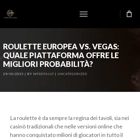
ROULETTE EUROPEA VS. VEGAS:
QUALE PIATTAFORMA OFFRE LE
MIGLIORI PROBABILITÀ?
29/10/2025
BY
WPDEFAULT
UNCATEGORIZED
La roulette è da sempre la regina dei tavoli, sia nei
casinò tradizionali che nelle versioni online che
hanno conquistato milioni di giocatori in tutto il