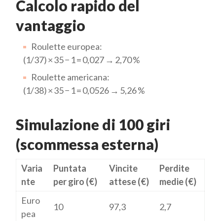
Calcolo rapido del
vantaggio
Roulette europea:
(1/37) × 35 − 1 = 0,027 → 2,70 %
Roulette americana:
(1/38) × 35 − 1 = 0,0526 → 5,26 %
Simulazione di 100 giri
(scommessa esterna)
Varia
Puntata
Vincite
Perdite
nte
per giro (€)
attese (€)
medie (€)
Euro
10
97,3
2,7
pea