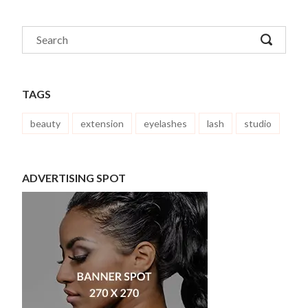
TAGS
beauty
extension
eyelashes
lash
studio
ADVERTISING SPOT