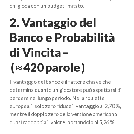
chi gioca con un budget limitato.
2. Vantaggio del
Banco e Probabilità
di Vincita –
( ≈ 420 parole )
Il vantaggio del banco è il fattore chiave che
determina quanto un giocatore può aspettarsi di
perdere nel lungo periodo. Nella roulette
europea, il solo zero riduce il vantaggio al 2,70 %,
mentre il doppio zero della versione americana
quasi raddoppia il valore, portandolo al 5,26 %.