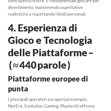
sono spesso truffe. È fondamentale giocare per
divertimento, mantenendo aspettative
realistiche e rispettando i limiti personali.
4. Esperienza di
Gioco e Tecnologia
delle Piattaforme –
( ≈ 440 parole )
Piattaforme europee di
punta
I principali operatori europei (ad esempio,
NetEnt, Evolution Gaming, Playtech) offrono