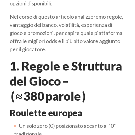
opzioni disponibili.
Nel corso di questo articolo analizzeremo regole,
vantaggio del banco, volatilità, esperienza di
gioco e promozioni, per capire quale piattaforma
offra le migliori odds e il più alto valore aggiunto
per il giocatore.
1. Regole e Struttura
del Gioco –
( ≈ 380 parole )
Roulette europea
Un solo zero (0) posizionato accanto al “0”
tradizionale.