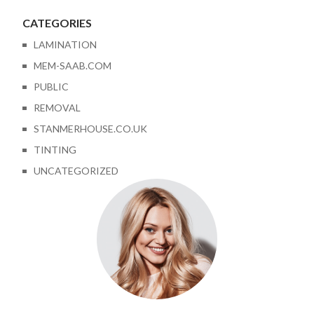
CATEGORIES
LAMINATION
MEM-SAAB.COM
PUBLIC
REMOVAL
STANMERHOUSE.CO.UK
TINTING
UNCATEGORIZED