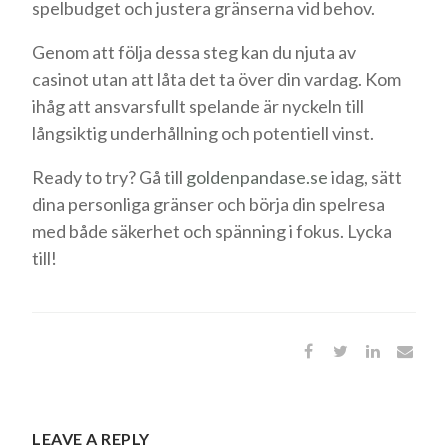
spelbudget och justera gränserna vid behov.
Genom att följa dessa steg kan du njuta av
casinot utan att låta det ta över din vardag. Kom
ihåg att ansvarsfullt spelande är nyckeln till
långsiktig underhållning och potentiell vinst.
Ready to try? Gå till
goldenpandase.se
idag, sätt
dina personliga gränser och börja din spelresa
med både säkerhet och spänning i fokus. Lycka
till!
LEAVE A REPLY