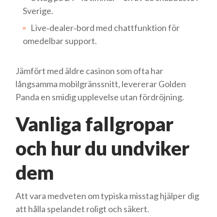
Sverige.
Live‑dealer‑bord med chattfunktion för
omedelbar support.
Jämfört med äldre casinon som ofta har
långsamma mobilgränssnitt, levererar Golden
Panda en smidig upplevelse utan fördröjning.
Vanliga fallgropar
och hur du undviker
dem
Att vara medveten om typiska misstag hjälper dig
att hålla spelandet roligt och säkert.