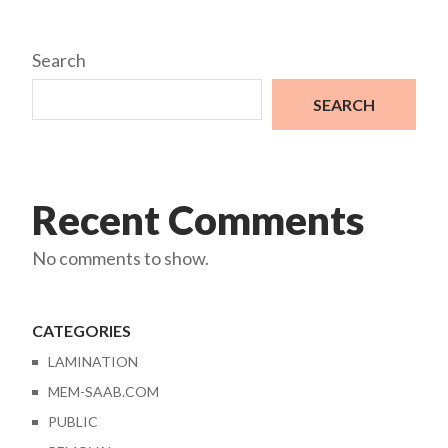
Search
SEARCH
Recent Comments
No comments to show.
CATEGORIES
LAMINATION
MEM-SAAB.COM
PUBLIC