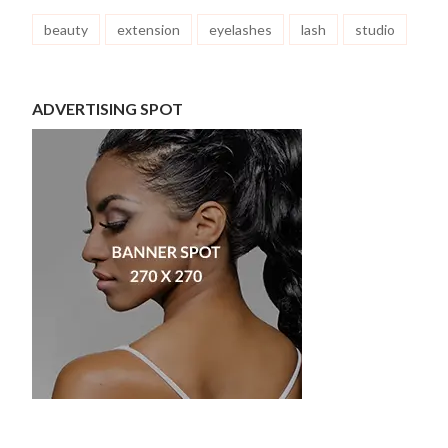
beauty
extension
eyelashes
lash
studio
ADVERTISING SPOT