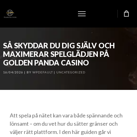
SÅ SKYDDAR DU DIG SJÄLV OCH
MAXIMERAR SPELGLÄDJEN PÅ
GOLDEN PANDA CASINO
16/04/2026
BY
WPDEFAULT
UNCATEGORIZED
Att spela på nätet kan vara både spännande och
lönsamt – om du vet hur du sätter gränser och
väljer rätt plattform. I den här guiden går vi