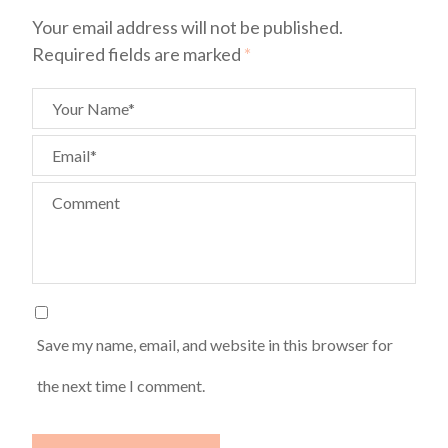
Your email address will not be published.
Required fields are marked
*
Your Name*
Email*
Comment
Save my name, email, and website in this browser for
the next time I comment.