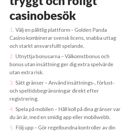
tryggt och roligt
casinobesök
Välj en pålitlig plattform – Golden Panda
Casino kombinerar svensk licens, snabba uttag
och starkt ansvarsfullt spelande.
Utnyttja bonusarna – Välkomstbonus och
bonus utan insättning ger dig extra spelvärde
utan extra risk.
Sätt gränser – Använd insättnings‑, förlust‑
och speltidsbegränsningar direkt efter
registrering.
Spela på mobilen – Håll koll på dina gränser var
du än är, med en smidig app eller mobilwebb.
Följ upp – Gör regelbundna kontroller av din