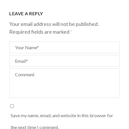
LEAVE A REPLY
Your email address will not be published.
Required fields are marked
*
Your Name*
Email*
Comment
Save my name, email, and website in this browser for
the next time I comment.