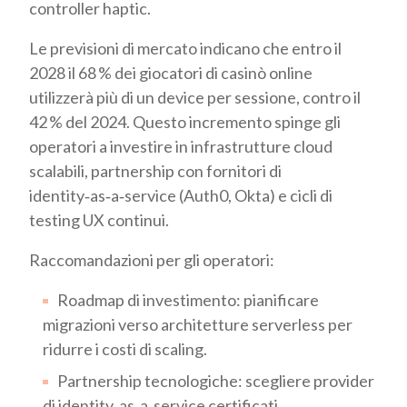
controller haptic.
Le previsioni di mercato indicano che entro il
2028 il 68 % dei giocatori di casinò online
utilizzerà più di un device per sessione, contro il
42 % del 2024. Questo incremento spinge gli
operatori a investire in infrastrutture cloud
scalabili, partnership con fornitori di
identity‑as‑a‑service (Auth0, Okta) e cicli di
testing UX continui.
Raccomandazioni per gli operatori:
Roadmap di investimento: pianificare
migrazioni verso architetture serverless per
ridurre i costi di scaling.
Partnership tecnologiche: scegliere provider
di identity‑as‑a‑service certificati