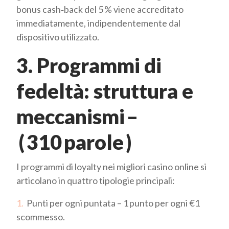
bonus cash‑back del 5 % viene accreditato
immediatamente, indipendentemente dal
dispositivo utilizzato.
3. Programmi di
fedeltà: struttura e
meccanismi –
( 310 parole )
I programmi di loyalty nei migliori casino online si
articolano in quattro tipologie principali:
Punti per ogni puntata – 1 punto per ogni €1
scommesso.