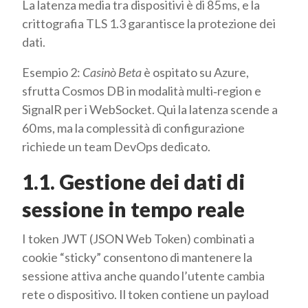
La latenza media tra dispositivi è di 85 ms, e la
crittografia TLS 1.3 garantisce la protezione dei
dati.
Esempio 2:
Casinò Beta
è ospitato su Azure,
sfrutta Cosmos DB in modalità multi‑region e
SignalR per i WebSocket. Qui la latenza scende a
60 ms, ma la complessità di configurazione
richiede un team DevOps dedicato.
1.1. Gestione dei dati di
sessione in tempo reale
I token JWT (JSON Web Token) combinati a
cookie “sticky” consentono di mantenere la
sessione attiva anche quando l’utente cambia
rete o dispositivo. Il token contiene un payload