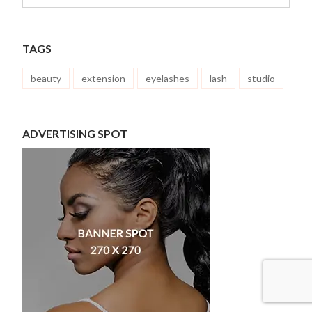
TAGS
beauty
extension
eyelashes
lash
studio
ADVERTISING SPOT