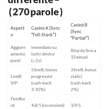
( 270 parole )
Casinò B
Aspett
Casinò A (Sync
(Sync
o
“Full‑Stack”)
“Partial”)
Aggiorn
Immediato su
Ritardo fino a
amento
tutti i device
15 minuti
punti
(≤ 2 s)
5 livelli, bonus
3 livelli, bonus
Livelli
progressivi
statici
VIP
(cash‑back
(cash‑back
3‑10 %)
2 %)
Feedba
ck
4,8/5 (recensioni)
3,9/5