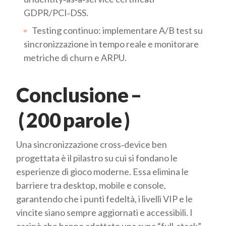
GDPR/PCI‑DSS.
Testing continuo: implementare A/B test su
sincronizzazione in tempo reale e monitorare
metriche di churn e ARPU.
Conclusione –
( 200 parole )
Una sincronizzazione cross‑device ben
progettata è il pilastro su cui si fondano le
esperienze di gioco moderne. Essa elimina le
barriere tra desktop, mobile e console,
garantendo che i punti fedeltà, i livelli VIP e le
vincite siano sempre aggiornati e accessibili. I