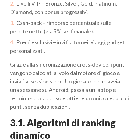
Livelli VIP – Bronze, Silver, Gold, Platinum,
Diamond, con bonus progressivi.
Cash‑back – rimborso percentuale sulle
perdite nette (es. 5 % settimanale).
Premi esclusivi – inviti a tornei, viaggi, gadget
personalizzati.
Grazie alla sincronizzazione cross‑device, i punti
vengono calcolati al volo dal motore di gioco e
inviati al session store. Un giocatore che avvia
una sessione su Android, passa a un laptop e
termina su una console ottiene un unico record di
punti, senza duplicazioni.
3.1. Algoritmi di ranking
dinamico