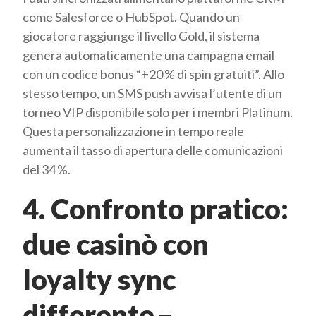
come Salesforce o HubSpot. Quando un
giocatore raggiunge il livello Gold, il sistema
genera automaticamente una campagna email
con un codice bonus “+20 % di spin gratuiti”. Allo
stesso tempo, un SMS push avvisa l’utente di un
torneo VIP disponibile solo per i membri Platinum.
Questa personalizzazione in tempo reale
aumenta il tasso di apertura delle comunicazioni
del 34 %.
4. Confronto pratico:
due casinò con
loyalty sync
differente –