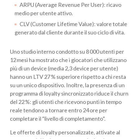
ARPU (Average Revenue Per User): ricavo
medio per utente attivo.
CLV (Customer Lifetime Value): valore totale
generato dal cliente durante il suo ciclo di vita.
Uno studio interno condotto su 8 000 utenti per
12 mesi ha mostrato che i giocatori che utilizzano
più di un device (media 2,3 device per utente)
hanno un LTV 27 % superiore rispetto a chi resta
su un unico dispositivo. Inoltre, la presenza di un
programma di loyalty sincronizzato riduce il churn
del 22 %: gli utenti che ricevono punti in tempo
reale tendono a tornare entro 24 ore per
completare il “livello di completamento”.
Le offerte di loyalty personalizzate, attivate al