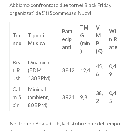
Abbiamo confrontato due tornei Black Friday
organizzati da Siti Scommesse Nuovi:
TM
V
Part
Wi
Tor
Tipo di
G
M
ecip
n‑R
neo
Musica
(min
P
anti
ate
)
(€)
Bea
Dinamica
45,
0,4
t‑R
(EDM,
3 842
12,4
6
9
ush
130 BPM)
Cal
Minimal
38,
0,4
m‑S
(ambient,
3 921
9,8
2
5
pin
80 BPM)
Nel torneo Beat‑Rush, la distribuzione del tempo