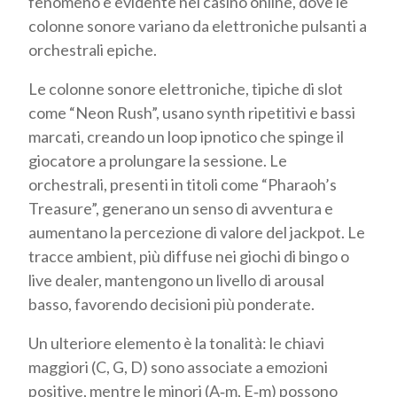
fenomeno è evidente nei casinò online, dove le
colonne sonore variano da elettroniche pulsanti a
orchestrali epiche.
Le colonne sonore elettroniche, tipiche di slot
come “Neon Rush”, usano synth ripetitivi e bassi
marcati, creando un loop ipnotico che spinge il
giocatore a prolungare la sessione. Le
orchestrali, presenti in titoli come “Pharaoh’s
Treasure”, generano un senso di avventura e
aumentano la percezione di valore del jackpot. Le
tracce ambient, più diffuse nei giochi di bingo o
live dealer, mantengono un livello di arousal
basso, favorendo decisioni più ponderate.
Un ulteriore elemento è la tonalità: le chiavi
maggiori (C, G, D) sono associate a emozioni
positive, mentre le minori (A‑m, E‑m) possono