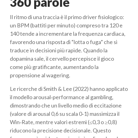
360 parole
Il ritmo di una traccia è il primo driver fisiologico:
un BPM (battiti per minuto) compreso tra 120 e
140 tende a incrementare la frequenza cardiaca,
favorendo una risposta di “lotta o fuga” che si
traduce in decisioni più rapide. Quando la
dopamina sale, il cervello percepisce il gioco
come più gratificante, aumentando la
propensione al wagering.
Le ricerche di Smith & Lee (2022) hanno applicato
il modello arousal‑performance al gambling,
dimostrando che un livello medio di eccitazione
(valore di arousal 0,6 su scala 0‑1) massimizza il
Win‑Rate, mentre valori estremi (≤0,3 o ≥0,8)
riducono la precisione decisionale. Questo