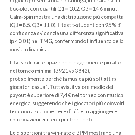
di gioco presenta una coda lunga, indicata da un
box‑plot con quartili Q1 = 10,2, Q3 = 14,6 minuti.
Calm‑Spin mostra una distribuzione più compatta
(Q1 = 8,5, Q3 = 11,0). Il test t‑student con 95 % di
confidenza evidenzia una differenza significativa
(p < 0,01) nel TMG, confermando l’influenza della
musica dinamica.
Il tasso di partecipazione è leggermente più alto
nel torneo minimal (3 921 vs 3 842),
probabilmente perché la musica più soft attira
giocatori casuali. Tuttavia, il valore medio del
payout è superiore di 7,4 € nel torneo con musica
energica, suggerendo che i giocatori più coinvolti
tendono a scommettere di più e a raggiungere
combinazioni vincenti più frequenti.
Le dispersioni tra win‑rate e BPM mostrano una