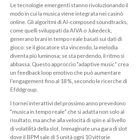
Le tecnologie emergenti stanno rivoluzionando il
modo in cui la musica viene integrata nei casinò
online. Gli algoritmi di AI‑composed soundtracks,
come quelli sviluppati da AIVA o Jukedeck,
generano brani in tempo reale basati sui dati di
gioco: se il giocatore sta vincendo, la melodia
diventa più luminosa; se sta perdendo, il ritmo si
abbassa. Questo approccio “adaptive music” crea
un feedback loop emotivo che può aumentare
l’engagement fino al 18 %, secondo le ricerche di
Efddgroup.
I tornei interattivi del prossimo anno prevedono
“musica in tempo reale” che si adatta non solo al
risultato, ma anche alla velocità di spin e al livello
di volatilità della slot. Immaginate una gara di slot
dove il BPM sale di 5 unità ogni 10 vittorie