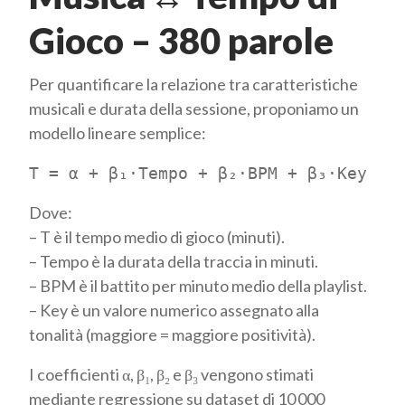
Gioco – 380 parole
Per quantificare la relazione tra caratteristiche
musicali e durata della sessione, proponiamo un
modello lineare semplice:
T = α + β₁·Tempo + β₂·BPM + β₃·Key
Dove:
– T è il tempo medio di gioco (minuti).
– Tempo è la durata della traccia in minuti.
– BPM è il battito per minuto medio della playlist.
– Key è un valore numerico assegnato alla
tonalità (maggiore = maggiore positività).
I coefficienti α, β₁, β₂ e β₃ vengono stimati
mediante regressione su dataset di 10 000