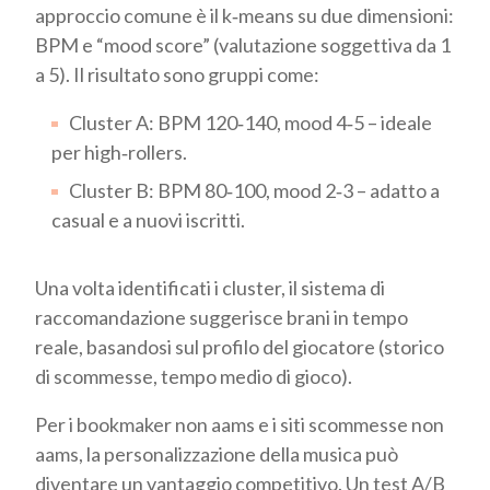
approccio comune è il k‑means su due dimensioni:
BPM e “mood score” (valutazione soggettiva da 1
a 5). Il risultato sono gruppi come:
Cluster A: BPM 120‑140, mood 4‑5 – ideale
per high‑rollers.
Cluster B: BPM 80‑100, mood 2‑3 – adatto a
casual e a nuovi iscritti.
Una volta identificati i cluster, il sistema di
raccomandazione suggerisce brani in tempo
reale, basandosi sul profilo del giocatore (storico
di scommesse, tempo medio di gioco).
Per i bookmaker non aams e i siti scommesse non
aams, la personalizzazione della musica può
diventare un vantaggio competitivo. Un test A/B