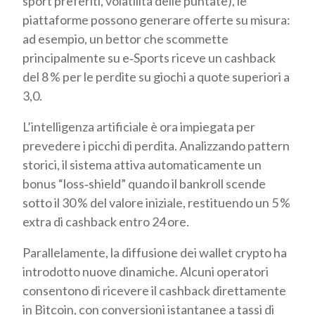
sport preferiti, volatilità delle puntate), le
piattaforme possono generare offerte su misura:
ad esempio, un bettor che scommette
principalmente su e‑Sports riceve un cashback
del 8 % per le perdite su giochi a quote superiori a
3,0.
L’intelligenza artificiale è ora impiegata per
prevedere i picchi di perdita. Analizzando pattern
storici, il sistema attiva automaticamente un
bonus “loss‑shield” quando il bankroll scende
sotto il 30 % del valore iniziale, restituendo un 5 %
extra di cashback entro 24 ore.
Parallelamente, la diffusione dei wallet crypto ha
introdotto nuove dinamiche. Alcuni operatori
consentono di ricevere il cashback direttamente
in Bitcoin, con conversioni istantanee a tassi di