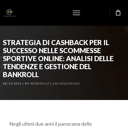
STRATEGIA DI CASHBACK PER IL
SUCCESSO NELLE SCOMMESSE
SPORTIVE ONLINE: ANALISI DELLE
TENDENZE E GESTIONE DEL
BANKROLL
28/11/2025
BY
WPDEFAULT
UNCATEGORIZED
Negli ultimi due anni il panorama delle