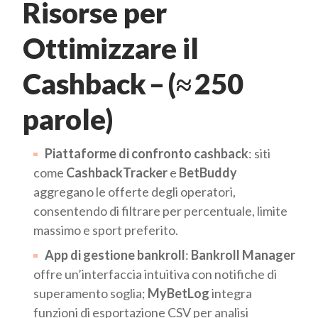
Risorse per
Ottimizzare il
Cashback – (≈ 250
parole)
Piattaforme di confronto cashback
: siti
come
CashbackTracker
e
BetBuddy
aggregano le offerte degli operatori,
consentendo di filtrare per percentuale, limite
massimo e sport preferito.
App di gestione bankroll
:
Bankroll Manager
offre un’interfaccia intuitiva con notifiche di
superamento soglia;
MyBetLog
integra
funzioni di esportazione CSV per analisi