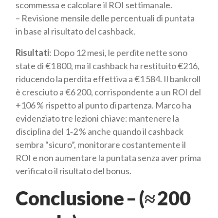
scommessa e calcolare il ROI settimanale.
– Revisione mensile delle percentuali di puntata
in base al risultato del cashback.
Risultati
: Dopo 12 mesi, le perdite nette sono
state di €1 800, ma il cashback ha restituito €216,
riducendo la perdita effettiva a €1 584. Il bankroll
è cresciuto a €6 200, corrispondente a un ROI del
+106 % rispetto al punto di partenza. Marco ha
evidenziato tre lezioni chiave: mantenere la
disciplina del 1‑2 % anche quando il cashback
sembra “sicuro”, monitorare costantemente il
ROI e non aumentare la puntata senza aver prima
verificato il risultato del bonus.
Conclusione – (≈ 200