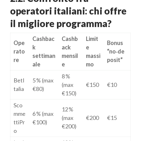
operatori italiani: chi offre
il migliore programma?
Cashbac
Cashb
Limit
Ope
Bonus
k
ack
e
rato
“no‑de
settiman
mensil
massi
re
posit”
ale
e
mo
8 %
BetI
5 % (max
(max
€150
€10
talia
€80)
€150)
Sco
12 %
mme
6 % (max
(max
€200
€15
ttiPr
€100)
€200)
o