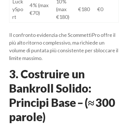
Luck
10 %
4 % (max
ySpo
(max
€180
€0
€70)
rt
€180)
Il confronto evidenzia che ScommettiPro offre il
più alto ritorno complessivo, ma richiede un
volume di puntata più consistente per sbloccare il
limite massimo.
3. Costruire un
Bankroll Solido:
Principi Base – (≈ 300
parole)