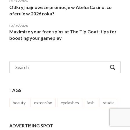
03/08/2026
Odkryj najnowsze promocje w Atefia Casino: co
oferuje w 2026 roku?
03/08/2026
Maximize your free spins at The Tip Goat: tips for
boosting your gameplay
TAGS
beauty
extension
eyelashes
lash
studio
ADVERTISING SPOT