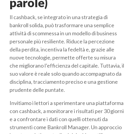
parole)
Il cashback, se integrato in una strategia di
bankroll solida, può trasformare una semplice
attività di scommessa in un modello di business
personale più resiliente. Riduce la percezione
della perdita, incentiva la fedeltà e, grazie alle
nuove tecnologie, permette offerte su misura
che migliorano l’efficienza del capitale. Tuttavia, il
suo valore è reale solo quando accompagnato da
disciplina, tracciamento preciso e una gestione
prudente delle puntate.
Invitiamo i lettori a sperimentare una piattaforma
con cashback, a monitorare i risultati per 30 giorni
e a confrontare i dati con quelli ottenuti da
strumenti come Bankroll Manager. Un approccio