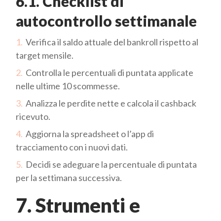
6.1. Checklist di
autocontrollo settimanale
Verifica il saldo attuale del bankroll rispetto al
target mensile.
Controlla le percentuali di puntata applicate
nelle ultime 10 scommesse.
Analizza le perdite nette e calcola il cashback
ricevuto.
Aggiorna la spreadsheet o l’app di
tracciamento con i nuovi dati.
Decidi se adeguare la percentuale di puntata
per la settimana successiva.
7. Strumenti e