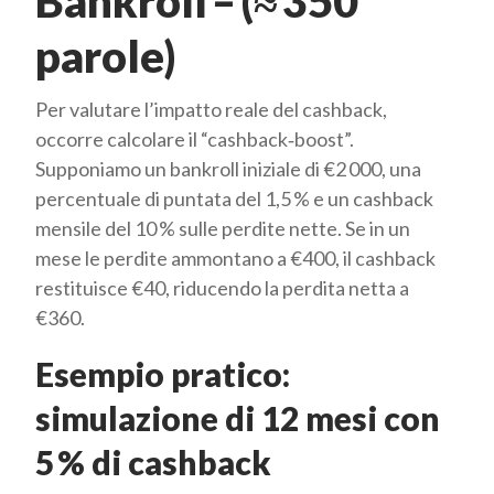
Bankroll – (≈ 350
parole)
Per valutare l’impatto reale del cashback,
occorre calcolare il “cashback‑boost”.
Supponiamo un bankroll iniziale di €2 000, una
percentuale di puntata del 1,5 % e un cashback
mensile del 10 % sulle perdite nette. Se in un
mese le perdite ammontano a €400, il cashback
restituisce €40, riducendo la perdita netta a
€360.
Esempio pratico:
simulazione di 12 mesi con
5 % di cashback