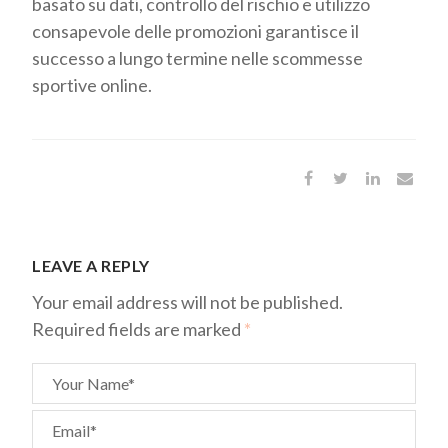
basato su dati, controllo del rischio e utilizzo
consapevole delle promozioni garantisce il
successo a lungo termine nelle scommesse
sportive online.
LEAVE A REPLY
Your email address will not be published.
Required fields are marked
*
Your Name*
Email*