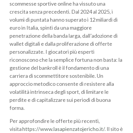
scommesse sportive online ha vissuto una
crescita senza precedenti. Dal 2024 al 2025, i
volumi di puntata hanno superato i 12 miliardi di
euro in Italia, spinti da una maggiore
penetrazione della banda larga, dall’adozione di
wallet digitali e dalla proliferazione di offerte
personalizzate. I giocatori più esperti
riconoscono che la semplice fortuna non basta: la
gestione del bankroll è il fondamento di una
carriera di scommettitore sostenibile. Un
approccio metodico consente di resistere alla
volatilità intrinseca degli sport, di limitare le
perdite e di capitalizzare sui periodi di buona
forma.
Per approfondire le offerte più recenti,
visita
https://www.lasapienzatojericho.it/
. Il sito è