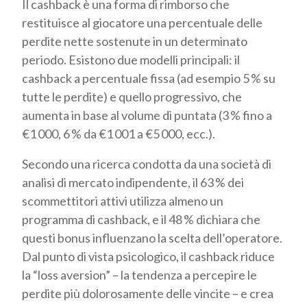
Il cashback è una forma di rimborso che
restituisce al giocatore una percentuale delle
perdite nette sostenute in un determinato
periodo. Esistono due modelli principali: il
cashback a percentuale fissa (ad esempio 5 % su
tutte le perdite) e quello progressivo, che
aumenta in base al volume di puntata (3 % fino a
€1 000, 6 % da €1 001 a €5 000, ecc.).
Secondo una ricerca condotta da una società di
analisi di mercato indipendente, il 63 % dei
scommettitori attivi utilizza almeno un
programma di cashback, e il 48 % dichiara che
questi bonus influenzano la scelta dell’operatore.
Dal punto di vista psicologico, il cashback riduce
la “loss aversion” – la tendenza a percepire le
perdite più dolorosamente delle vincite – e crea