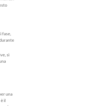
esto
i fase,
i durante
ve, si
 una
 per una
è il