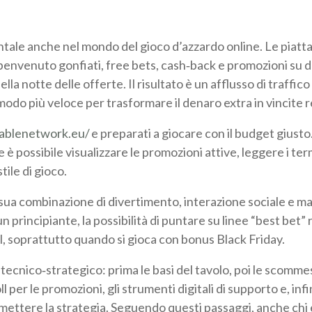
ntale anche nel mondo del gioco d’azzardo online. Le piat
di benvenuto gonfiati, free bets, cash‑back e promozioni su 
lla notte delle offerte. Il risultato è un afflusso di traffic
odo più veloce per trasformare il denaro extra in vincite re
nablenetwork.eu/
e preparati a giocare con il budget giusto
possibile visualizzare le promozioni attive, leggere i ter
tile di gioco.
 la sua combinazione di divertimento, interazione sociale e m
principiante, la possibilità di puntare su linee “best bet” 
oll, soprattutto quando si gioca con bonus Black Friday.
 tecnico‑strategico: prima le basi del tavolo, poi le scomme
 per le promozioni, gli strumenti digitali di supporto e, infi
ettere la strategia. Seguendo questi passaggi, anche chi è