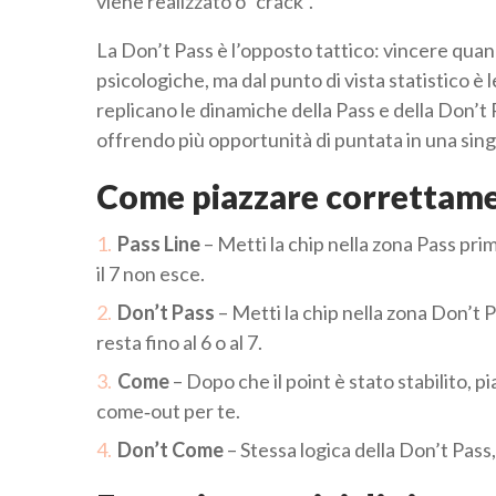
viene realizzato o “crack”.
La Don’t Pass è l’opposto tattico: vincere quand
psicologiche, ma dal punto di vista statistic
replicano le dinamiche della Pass e della Don’t 
offrendo più opportunità di puntata in una sin
Come piazzare correttam
Pass Line
– Metti la chip nella zona Pass prima
il 7 non esce.
Don’t Pass
– Metti la chip nella zona Don’t Pas
resta fino al 6 o al 7.
Come
– Dopo che il point è stato stabilito, 
come‑out per te.
Don’t Come
– Stessa logica della Don’t Pass,