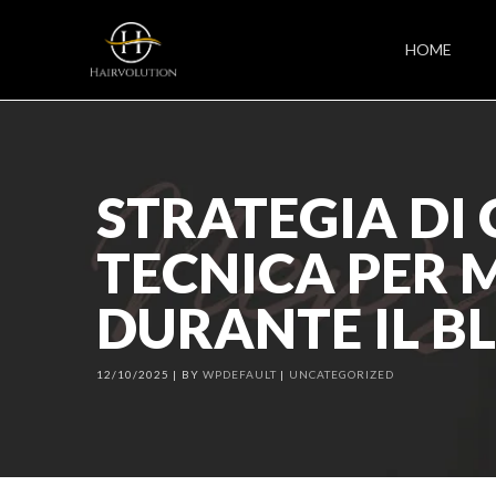
HOME
STRATEGIA DI 
TECNICA PER M
DURANTE IL B
12/10/2025
BY
WPDEFAULT
UNCATEGORIZED