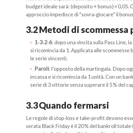
budget ideale sarà: (deposito + bonus) × 0,05. 
approccio impedisce di “sovra‑giocare” il bonus e 
3.2 Metodi di scommessa 
1‑3‑2‑6
: dopo una vincita sulla Pass Line, la
si ricomincia da 1. Applicata alle scommesse b
le serie vincenti.
Paroli
: l’opposto della martingala. Dopo ogn
incassa e si ricomincia da 1 unità. Con un ban
serie di 3 vittorie senza superare il 5 % del ca
3.3 Quando fermarsi
Le regole di stop‑loss e take‑profit devono esse
serata Black Friday è il 20 % del bankroll totale 