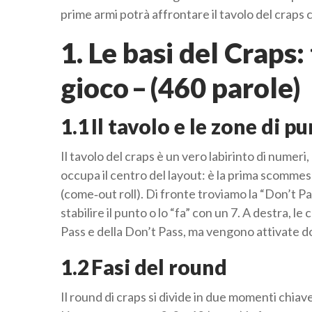
prime armi potrà affrontare il tavolo del craps 
1. Le basi del Craps:
gioco – (460 parole)
1.1 Il tavolo e le zone di p
Il tavolo del craps è un vero labirinto di numeri
occupa il centro del layout: è la prima scommess
(come‑out roll). Di fronte troviamo la “Don’t Pa
stabilire il punto o lo “fa” con un 7. A destra,
Pass e della Don’t Pass, ma vengono attivate do
1.2 Fasi del round
Il round di craps si divide in due momenti chiave.