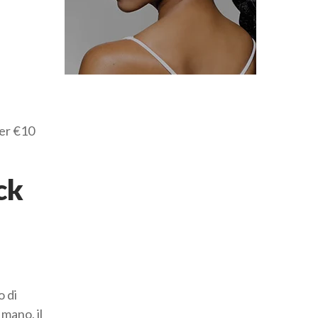
per €10
ck
o di
 mano, il