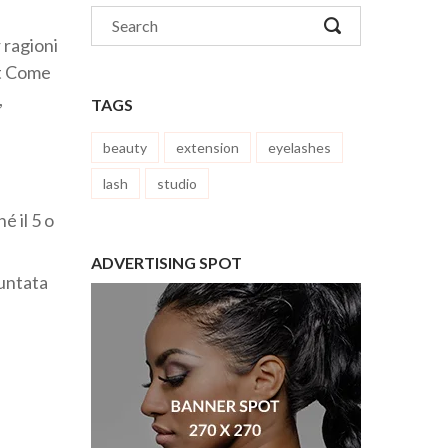
 ragioni
’t Come
,
TAGS
beauty
extension
eyelashes
lash
studio
é il 5 o
ADVERTISING SPOT
puntata