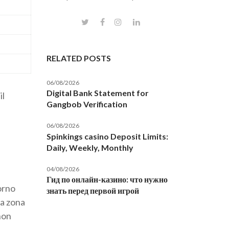
RELATED POSTS
06/08/2026
Digital Bank Statement for
il
Gangbob Verification
06/08/2026
Spinkings casino Deposit Limits:
Daily, Weekly, Monthly
04/08/2026
Гид по онлайн-казино: что нужно
orno
знать перед первой игрой
la zona
non