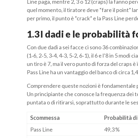
Line paga, mentre 2, 3 o 12 (craps) la fanno perder
quel momento, il tiratore deve “fare il point” 
per primo, il punto è “crack” e la Pass Line per
1.3 I dadi e le probabilità
Con due dadi a sei facce ci sono 36 combinazioni 
(1‑6, 2‑5, 3‑4, 4‑3, 5‑2, 6‑1), il 6 e l’8 in 5 modi ciasc
un tiro è 7, ma il vero punto di forza del craps 
Pass Line ha un vantaggio del banco di circa 1,
Comprendere queste nozioni è fondamentale per
Un principiante che conosce la frequenza dei t
puntata o di ritirarsi, soprattutto durante le se
Scommessa
Probabilità di
Pass Line
49,3 %