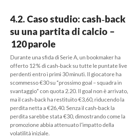
4.2. Caso studio: cash‑back
su una partita di calcio –
120 parole
Durante una sfida di Serie A, un bookmaker ha
offerto 12 % di cash‑back su tutte le puntate live
perdenti entro i primi 30 minuti. Il giocatore ha
scommesso €30 su “prossimo goal – squadra in
svantaggio” con quota 2.20. Il goal non è arrivato,
ma il cash‑back ha restituito €3,60, riducendo la
perdita netta a €26,40. Senza il cash‑back la
perdita sarebbe stata €30, dimostrando come la
promozione abbia attenuato l’impatto della
volatilità iniziale.