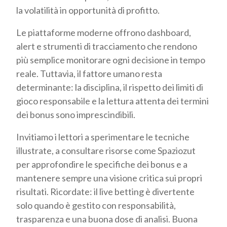
la volatilità in opportunità di profitto.
Le piattaforme moderne offrono dashboard,
alert e strumenti di tracciamento che rendono
più semplice monitorare ogni decisione in tempo
reale. Tuttavia, il fattore umano resta
determinante: la disciplina, il rispetto dei limiti di
gioco responsabile e la lettura attenta dei termini
dei bonus sono imprescindibili.
Invitiamo i lettori a sperimentare le tecniche
illustrate, a consultare risorse come Spaziozut
per approfondire le specifiche dei bonus e a
mantenere sempre una visione critica sui propri
risultati. Ricordate: il live betting è divertente
solo quando è gestito con responsabilità,
trasparenza e una buona dose di analisi. Buona