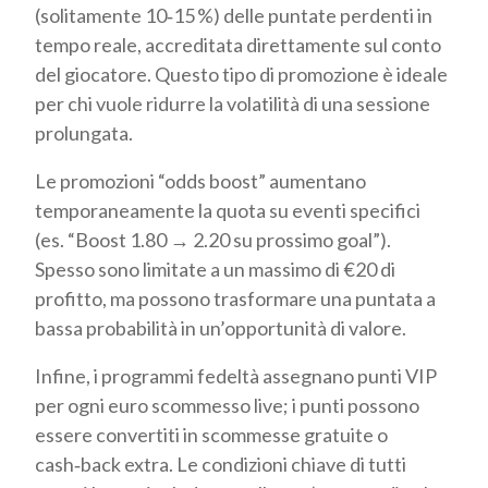
(solitamente 10‑15 %) delle puntate perdenti in
tempo reale, accreditata direttamente sul conto
del giocatore. Questo tipo di promozione è ideale
per chi vuole ridurre la volatilità di una sessione
prolungata.
Le promozioni “odds boost” aumentano
temporaneamente la quota su eventi specifici
(es. “Boost 1.80 → 2.20 su prossimo goal”).
Spesso sono limitate a un massimo di €20 di
profitto, ma possono trasformare una puntata a
bassa probabilità in un’opportunità di valore.
Infine, i programmi fedeltà assegnano punti VIP
per ogni euro scommesso live; i punti possono
essere convertiti in scommesse gratuite o
cash‑back extra. Le condizioni chiave di tutti