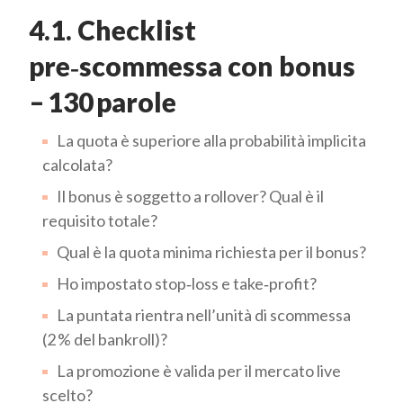
4.1. Checklist
pre‑scommessa con bonus
– 130 parole
La quota è superiore alla probabilità implicita
calcolata?
Il bonus è soggetto a rollover? Qual è il
requisito totale?
Qual è la quota minima richiesta per il bonus?
Ho impostato stop‑loss e take‑profit?
La puntata rientra nell’unità di scommessa
(2 % del bankroll)?
La promozione è valida per il mercato live
scelto?