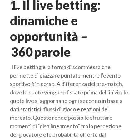
1. Il live betting:
dinamiche e
opportunità –
360 parole
Il live betting è la forma di scommessa che
permette di piazzare puntate mentre l’evento
sportivo è in corso. A differenza del pre‑match,
dove le quote vengono fissate prima dell’inizio, le
quote live si aggiornano ogni secondo in base a
dati statistici, flussi di gioco e reazioni del
mercato. Questo rende possibile sfruttare
momenti di “disallineamento” tra la percezione
del giocatore e le probabilità offerte dal