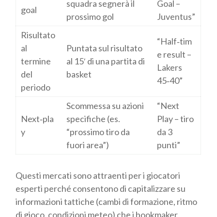
squadra segnerà il
Goal –
goal
prossimo gol
Juventus”
Risultato
“Half‑tim
al
Puntata sul risultato
e result –
termine
al 15′ di una partita di
Lakers
del
basket
45‑40”
periodo
Scommessa su azioni
“Next
Next‑pla
specifiche (es.
Play – tiro
y
“prossimo tiro da
da 3
fuori area”)
punti”
Questi mercati sono attraenti per i giocatori
esperti perché consentono di capitalizzare su
informazioni tattiche (cambi di formazione, ritmo
di gioco, condizioni meteo) che i bookmaker