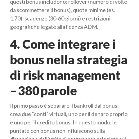
questi bonus includono: rollover (numero di volte
da scommettere il bonus), quote minime (es.
1.70), scadenze (30‑60 giorni) e restrizioni
geografiche legate alla licenza ADM.
4. Come integrare i
bonus nella strategia
di risk management
– 380 parole
Il primo passo è separare il bankroll dal bonus:
crea due “conti” virtuali, uno per il denaro proprio
e uno per il credito bonus. In questo modo, le
puntate con bonus non influiscono sulla