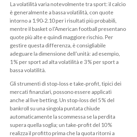
La volatilità varia notevolmente tra sport: il calcio
è generalmente a bassa volatilità, con quote
intorno a 1.90‑2.10 per i risultati più probabili,
mentre il basket o l’American football presentano
quote più alte e quindi maggiore rischio. Per
gestire questa differenza, è consigliabile
adeguare la dimensione dell’unità: ad esempio,
1 % per sport ad alta volatilità e 3 % per sport a
bassa volatilità.
Gli strumenti di stop‑loss e take‑profit, tipici dei
mercati finanziari, possono essere applicati
anche al live betting. Un stop‑loss del 5 % del
bankroll su una singola puntata chiude
automaticamente la scommessa se la perdita
supera quella soglia; un take‑profit del 10 %
realizza il profitto prima che la quota ritorni a