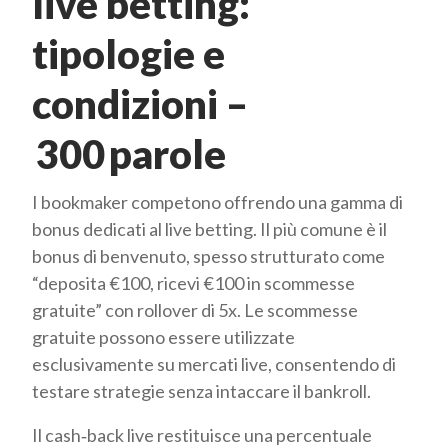
live betting:
tipologie e
condizioni –
300 parole
I bookmaker competono offrendo una gamma di
bonus dedicati al live betting. Il più comune è il
bonus di benvenuto, spesso strutturato come
“deposita €100, ricevi €100 in scommesse
gratuite” con rollover di 5x. Le scommesse
gratuite possono essere utilizzate
esclusivamente su mercati live, consentendo di
testare strategie senza intaccare il bankroll.
Il cash‑back live restituisce una percentuale