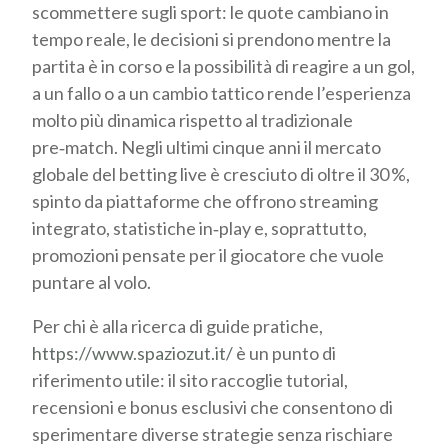
scommettere sugli sport: le quote cambiano in
tempo reale, le decisioni si prendono mentre la
partita è in corso e la possibilità di reagire a un gol,
a un fallo o a un cambio tattico rende l’esperienza
molto più dinamica rispetto al tradizionale
pre‑match. Negli ultimi cinque anni il mercato
globale del betting live è cresciuto di oltre il 30 %,
spinto da piattaforme che offrono streaming
integrato, statistiche in‑play e, soprattutto,
promozioni pensate per il giocatore che vuole
puntare al volo.
Per chi è alla ricerca di guide pratiche,
https://www.spaziozut.it/
è un punto di
riferimento utile: il sito raccoglie tutorial,
recensioni e bonus esclusivi che consentono di
sperimentare diverse strategie senza rischiare