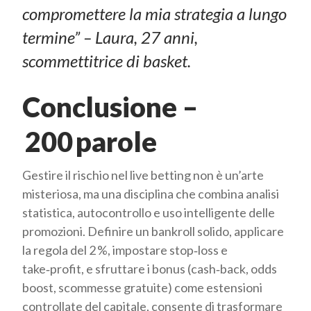
compromettere la mia strategia a lungo
termine” – Laura, 27 anni,
scommettitrice di basket.
Conclusione –
200 parole
Gestire il rischio nel live betting non è un’arte
misteriosa, ma una disciplina che combina analisi
statistica, autocontrollo e uso intelligente delle
promozioni. Definire un bankroll solido, applicare
la regola del 2 %, impostare stop‑loss e
take‑profit, e sfruttare i bonus (cash‑back, odds
boost, scommesse gratuite) come estensioni
controllate del capitale, consente di trasformare