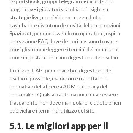
r/sportsbook, gruppi Telegram dedicati) sono
luoghi dove i giocatori scambiano insight su
strategie live, condividono screenshot di
cash‑back e discutono le novità delle promozioni.
Spaziozut, pur non essendo un operatore, ospita
una sezione FAQ dove i lettori possono trovare
consigli su come leggere i termini dei bonus e su
come impostare un piano di gestione del rischio.
L’utilizzo di API per creare bot di gestione del
rischio è possibile, ma occorre rispettare le
normative della licenza ADM e le policy del
bookmaker. Qualsiasi automazione deve essere
trasparente, non deve manipolare le quote e non
può violare i termini di utilizzo del sito.
5.1. Le migliori app per il