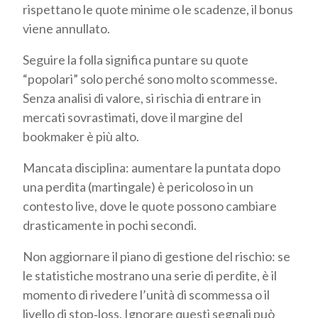
rispettano le quote minime o le scadenze, il bonus
viene annullato.
Seguire la folla significa puntare su quote
“popolari” solo perché sono molto scommesse.
Senza analisi di valore, si rischia di entrare in
mercati sovrastimati, dove il margine del
bookmaker è più alto.
Mancata disciplina: aumentare la puntata dopo
una perdita (martingale) è pericoloso in un
contesto live, dove le quote possono cambiare
drasticamente in pochi secondi.
Non aggiornare il piano di gestione del rischio: se
le statistiche mostrano una serie di perdite, è il
momento di rivedere l’unità di scommessa o il
livello di stop‑loss. Ignorare questi segnali può