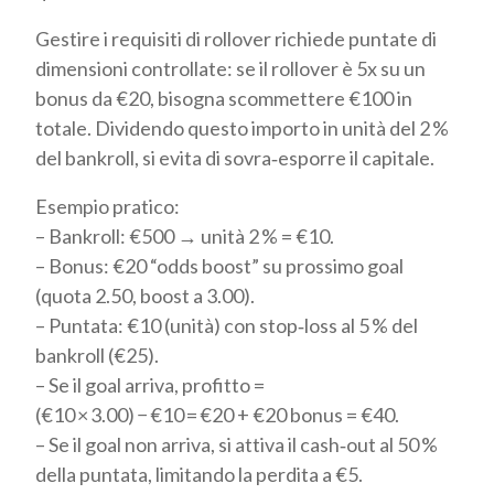
Gestire i requisiti di rollover richiede puntate di
dimensioni controllate: se il rollover è 5x su un
bonus da €20, bisogna scommettere €100 in
totale. Dividendo questo importo in unità del 2 %
del bankroll, si evita di sovra‑esporre il capitale.
Esempio pratico:
– Bankroll: €500 → unità 2 % = €10.
– Bonus: €20 “odds boost” su prossimo goal
(quota 2.50, boost a 3.00).
– Puntata: €10 (unità) con stop‑loss al 5 % del
bankroll (€25).
– Se il goal arriva, profitto =
(€10 × 3.00) − €10 = €20 + €20 bonus = €40.
– Se il goal non arriva, si attiva il cash‑out al 50 %
della puntata, limitando la perdita a €5.