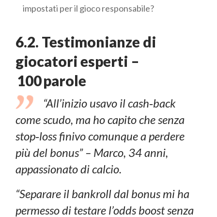
impostati per il gioco responsabile?
6.2. Testimonianze di
giocatori esperti –
100 parole
“All’inizio usavo il cash‑back
come scudo, ma ho capito che senza
stop‑loss finivo comunque a perdere
più del bonus” – Marco, 34 anni,
appassionato di calcio.
“Separare il bankroll dal bonus mi ha
permesso di testare l’odds boost senza