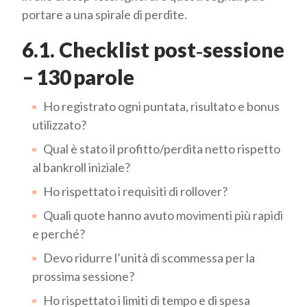
portare a una spirale di perdite.
6.1. Checklist post‑sessione
– 130 parole
Ho registrato ogni puntata, risultato e bonus
utilizzato?
Qual è stato il profitto/perdita netto rispetto
al bankroll iniziale?
Ho rispettato i requisiti di rollover?
Quali quote hanno avuto movimenti più rapidi
e perché?
Devo ridurre l’unità di scommessa per la
prossima sessione?
Ho rispettato i limiti di tempo e di spesa