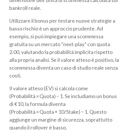
dimensione dell’unità di scommessa calcolata sul
bankroll reale.
Utilizzare il bonus per testare nuove strategie a
basso rischio è un approccio prudente. Ad
esempio, si può impiegare una scommessa
gratuita su un mercato “next‑play” con quota
2.00, valutando la probabilità implicita rispetto
alla propria analisi. Se il valore atteso è positivo, la
scommessa diventa un caso di studio reale senza
costi.
Il valore atteso (EV) si calcola come
(Probabilità × Quota) − 1. Se includiamo un bonus
di €10, la formula diventa
(Probabilità × Quota + 10/Stake) − 1. Questo
aggiunge un margine di sicurezza, soprattutto
quando il rollover è basso.