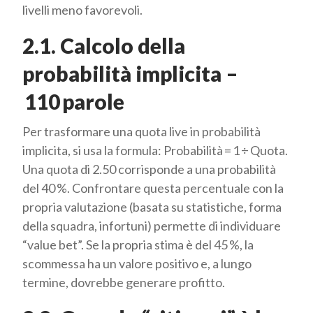
livelli meno favorevoli.
2.1. Calcolo della
probabilità implicita –
110 parole
Per trasformare una quota live in probabilità
implicita, si usa la formula: Probabilità = 1 ÷ Quota.
Una quota di 2.50 corrisponde a una probabilità
del 40 %. Confrontare questa percentuale con la
propria valutazione (basata su statistiche, forma
della squadra, infortuni) permette di individuare
“value bet”. Se la propria stima è del 45 %, la
scommessa ha un valore positivo e, a lungo
termine, dovrebbe generare profitto.