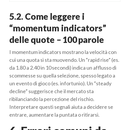
5.2. Come leggere i
“momentum indicators”
delle quote – 100 parole
I momentum indicators mostrano la velocità con
cui una quota si sta muovendo. Un “rapid rise” (es.
da 1.80 a 2.40 in 10 secondi) indica un afflusso di
scommesse su quella selezione, spesso legato a
un evento di gioco (es. infortunio). Un “steady
decline” suggerisce che il mercato sta
ribilanciando la percezione del rischio.
Interpretare questi segnali aiuta a decidere se
entrare, aumentare la puntata o ritirarsi.