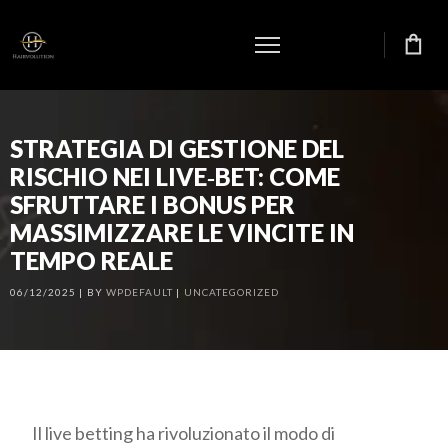
STRATEGIA DI GESTIONE DEL
RISCHIO NEI LIVE‑BET: COME
SFRUTTARE I BONUS PER
MASSIMIZZARE LE VINCITE IN
TEMPO REALE
06/12/2025
BY
WPDEFAULT
UNCATEGORIZED
Il live betting ha rivoluzionato il modo di