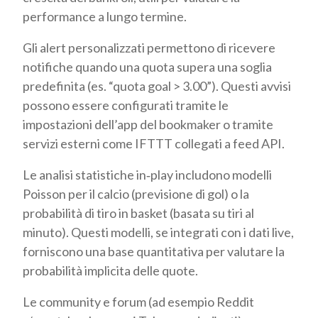
performance a lungo termine.
Gli alert personalizzati permettono di ricevere
notifiche quando una quota supera una soglia
predefinita (es. “quota goal > 3.00”). Questi avvisi
possono essere configurati tramite le
impostazioni dell’app del bookmaker o tramite
servizi esterni come IFTTT collegati a feed API.
Le analisi statistiche in‑play includono modelli
Poisson per il calcio (previsione di gol) o la
probabilità di tiro in basket (basata su tiri al
minuto). Questi modelli, se integrati con i dati live,
forniscono una base quantitativa per valutare la
probabilità implicita delle quote.
Le community e forum (ad esempio Reddit