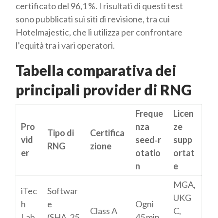
certificato del 96,1 %. I risultati di questi test
sono pubblicati sui siti di revisione, tra cui
Hotelmajestic, che li utilizza per confrontare
l’equità tra i vari operatori.
Tabella comparativa dei
principali provider di RNG
Freque
Licen
Pro
nza
ze
Tipo di
Certifica
vid
seed‑r
supp
RNG
zione
er
otatio
ortat
n
e
MGA,
iTec
Softwar
UKG
h
e
Ogni
Class A
C,
Lab
(SHA‑25
45 min