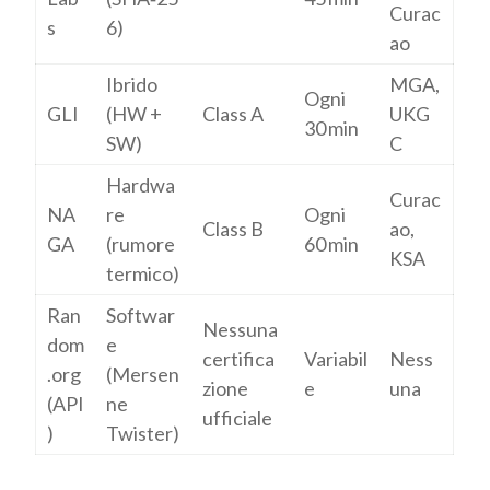
Curac
s
6)
ao
Ibrido
MGA,
Ogni
GLI
(HW +
Class A
UKG
30 min
SW)
C
Hardwa
Curac
NA
re
Ogni
Class B
ao,
GA
(rumore
60 min
KSA
termico)
Ran
Softwar
Nessuna
dom
e
certifica
Variabil
Ness
.org
(Mersen
zione
e
una
(API
ne
ufficiale
)
Twister)