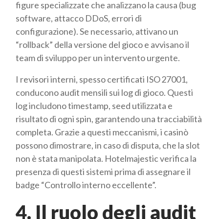
figure specializzate che analizzano la causa (bug
software, attacco DDoS, errori di
configurazione). Se necessario, attivano un
“rollback” della versione del gioco e avvisano il
team di sviluppo per un intervento urgente.
I revisori interni, spesso certificati ISO 27001,
conducono audit mensili sui log di gioco. Questi
log includono timestamp, seed utilizzata e
risultato di ogni spin, garantendo una tracciabilità
completa. Grazie a questi meccanismi, i casinò
possono dimostrare, in caso di disputa, che la slot
non è stata manipolata. Hotelmajestic verifica la
presenza di questi sistemi prima di assegnare il
badge “Controllo interno eccellente”.
4. Il ruolo degli audit