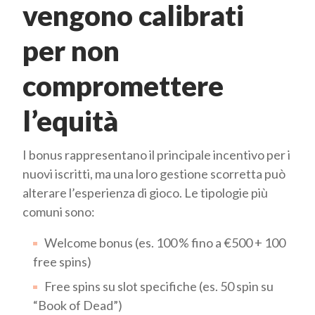
vengono calibrati
per non
compromettere
l’equità
I bonus rappresentano il principale incentivo per i
nuovi iscritti, ma una loro gestione scorretta può
alterare l’esperienza di gioco. Le tipologie più
comuni sono:
Welcome bonus (es. 100 % fino a €500 + 100
free spins)
Free spins su slot specifiche (es. 50 spin su
“Book of Dead”)