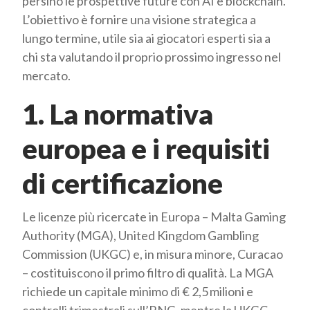
persino le prospettive future con AI e blockchain.
L’obiettivo è fornire una visione strategica a
lungo termine, utile sia ai giocatori esperti sia a
chi sta valutando il proprio prossimo ingresso nel
mercato.
1. La normativa
europea e i requisiti
di certificazione
Le licenze più ricercate in Europa – Malta Gaming
Authority (MGA), United Kingdom Gambling
Commission (UKGC) e, in misura minore, Curacao
– costituiscono il primo filtro di qualità. La MGA
richiede un capitale minimo di € 2,5 milioni e