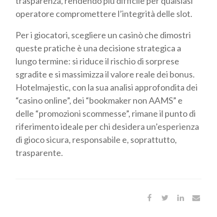
trasparenza, rendendo più difficile per qualsiasi
operatore compromettere l’integrità delle slot.
Per i giocatori, scegliere un casinò che dimostri
queste pratiche è una decisione strategica a
lungo termine: si riduce il rischio di sorprese
sgradite e si massimizza il valore reale dei bonus.
Hotelmajestic, con la sua analisi approfondita dei
“casino online”, dei “bookmaker non AAMS” e
delle “promozioni scommesse”, rimane il punto di
riferimento ideale per chi desidera un’esperienza
di gioco sicura, responsabile e, soprattutto,
trasparente.