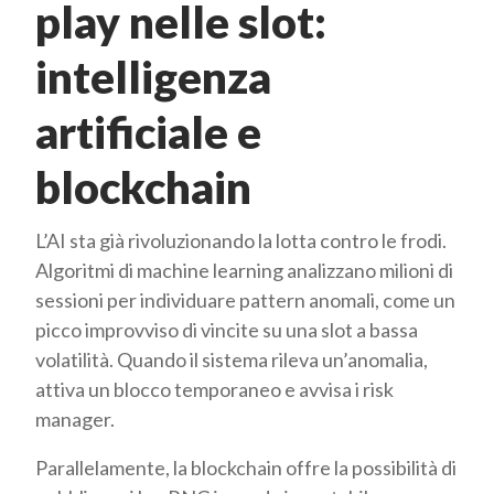
play nelle slot:
intelligenza
artificiale e
blockchain
L’AI sta già rivoluzionando la lotta contro le frodi.
Algoritmi di machine learning analizzano milioni di
sessioni per individuare pattern anomali, come un
picco improvviso di vincite su una slot a bassa
volatilità. Quando il sistema rileva un’anomalia,
attiva un blocco temporaneo e avvisa i risk
manager.
Parallelamente, la blockchain offre la possibilità di