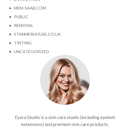
MEM-SAAB.COM
PUBLIC
REMOVAL
STANMERHOUSE.CO.UK
TINTING
UNCATEGORIZED
Eyora Studio is a skin care studio (including eyelash
extensions) and premium skin care products.