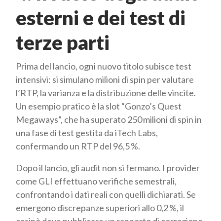
esterni e dei test di
terze parti
Prima del lancio, ogni nuovo titolo subisce test
intensivi: si simulano milioni di spin per valutare
l’RTP, la varianza e la distribuzione delle vincite.
Un esempio pratico è la slot “Gonzo’s Quest
Megaways”, che ha superato 250 milioni di spin in
una fase di test gestita da iTech Labs,
confermando un RTP del 96,5 %.
Dopo il lancio, gli audit non si fermano. I provider
come GLI effettuano verifiche semestrali,
confrontando i dati reali con quelli dichiarati. Se
emergono discrepanze superiori allo 0,2 %, il