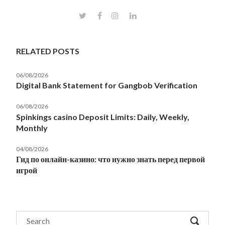
RELATED POSTS
06/08/2026
Digital Bank Statement for Gangbob Verification
06/08/2026
Spinkings casino Deposit Limits: Daily, Weekly,
Monthly
04/08/2026
Гид по онлайн-казино: что нужно знать перед первой
игрой