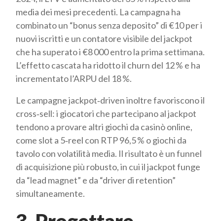
media dei mesi precedenti. La campagna ha
combinato un “bonus senza deposito” di €10 per i
nuovi iscritti e un contatore visibile del jackpot
che ha superato i €8 000 entro la prima settimana.
L’effetto cascata ha ridotto il churn del 12 % e ha
incrementato l’ARPU del 18 %.
Le campagne jackpot‑driven inoltre favoriscono il
cross‑sell: i giocatori che partecipano al jackpot
tendono a provare altri giochi da casinò online,
come slot a 5‑reel con RTP 96,5 % o giochi da
tavolo con volatilità media. Il risultato è un funnel
di acquisizione più robusto, in cui il jackpot funge
da “lead magnet” e da “driver di retention”
simultaneamente.