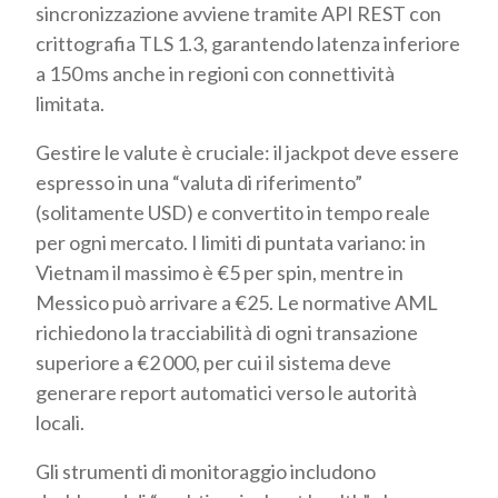
sincronizzazione avviene tramite API REST con
crittografia TLS 1.3, garantendo latenza inferiore
a 150 ms anche in regioni con connettività
limitata.
Gestire le valute è cruciale: il jackpot deve essere
espresso in una “valuta di riferimento”
(solitamente USD) e convertito in tempo reale
per ogni mercato. I limiti di puntata variano: in
Vietnam il massimo è €5 per spin, mentre in
Messico può arrivare a €25. Le normative AML
richiedono la tracciabilità di ogni transazione
superiore a €2 000, per cui il sistema deve
generare report automatici verso le autorità
locali.
Gli strumenti di monitoraggio includono