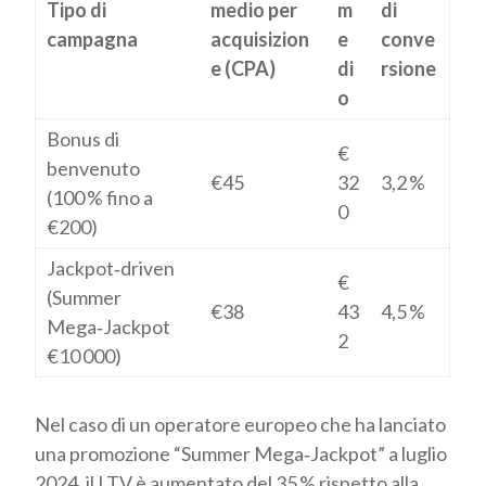
Tipo di
medio per
m
di
campagna
acquisizion
e
conve
e (CPA)
di
rsione
o
Bonus di
€
benvenuto
€45
32
3,2 %
(100 % fino a
0
€200)
Jackpot‑driven
€
(Summer
€38
43
4,5 %
Mega‑Jackpot
2
€10 000)
Nel caso di un operatore europeo che ha lanciato
una promozione “Summer Mega‑Jackpot” a luglio
2024, il LTV è aumentato del 35 % rispetto alla