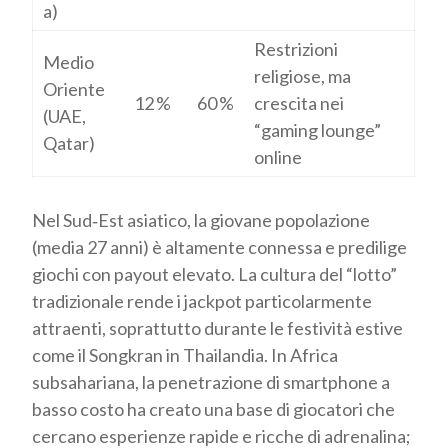
a)
Restrizioni
Medio
religiose, ma
Oriente
12 %
60 %
crescita nei
(UAE,
“gaming lounge”
Qatar)
online
Nel Sud‑Est asiatico, la giovane popolazione
(media 27 anni) è altamente connessa e predilige
giochi con payout elevato. La cultura del “lotto”
tradizionale rende i jackpot particolarmente
attraenti, soprattutto durante le festività estive
come il Songkran in Thailandia. In Africa
subsahariana, la penetrazione di smartphone a
basso costo ha creato una base di giocatori che
cercano esperienze rapide e ricche di adrenalina;