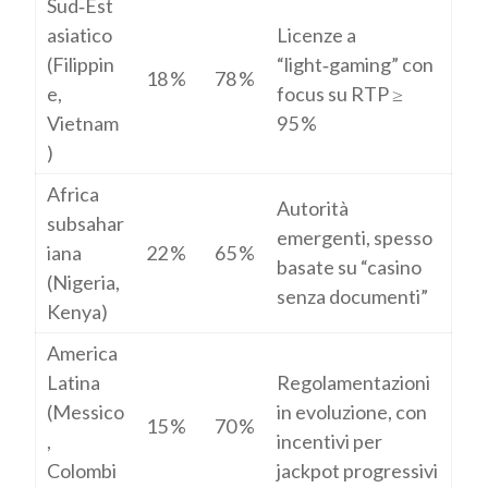
Sud‑Est
asiatico
Licenze a
(Filippin
“light‑gaming” con
18 %
78 %
e,
focus su RTP ≥
Vietnam
95 %
)
Africa
Autorità
subsahar
emergenti, spesso
iana
22 %
65 %
basate su “casino
(Nigeria,
senza documenti”
Kenya)
America
Latina
Regolamentazioni
(Messico
in evoluzione, con
15 %
70 %
,
incentivi per
Colombi
jackpot progressivi