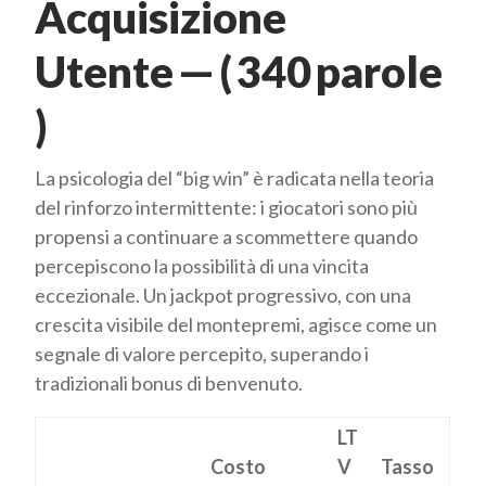
Acquisizione
Utente — ( 340 parole
)
La psicologia del “big win” è radicata nella teoria
del rinforzo intermittente: i giocatori sono più
propensi a continuare a scommettere quando
percepiscono la possibilità di una vincita
eccezionale. Un jackpot progressivo, con una
crescita visibile del montepremi, agisce come un
segnale di valore percepito, superando i
tradizionali bonus di benvenuto.
LT
Costo
V
Tasso