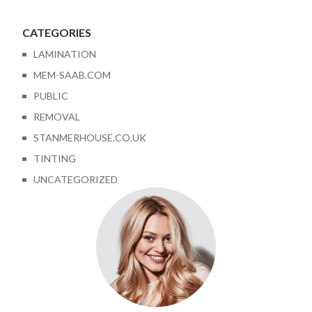
CATEGORIES
LAMINATION
MEM-SAAB.COM
PUBLIC
REMOVAL
STANMERHOUSE.CO.UK
TINTING
UNCATEGORIZED