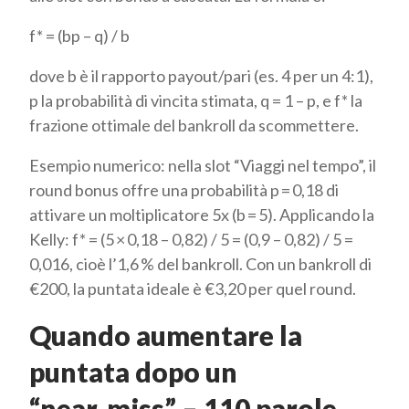
f* = (bp – q) / b
dove b è il rapporto payout/pari (es. 4 per un 4:1),
p la probabilità di vincita stimata, q = 1 – p, e f* la
frazione ottimale del bankroll da scommettere.
Esempio numerico: nella slot “Viaggi nel tempo”, il
round bonus offre una probabilità p = 0,18 di
attivare un moltiplicatore 5x (b = 5). Applicando la
Kelly: f* = (5 × 0,18 – 0,82) / 5 = (0,9 – 0,82) / 5 =
0,016, cioè l’1,6 % del bankroll. Con un bankroll di
€200, la puntata ideale è €3,20 per quel round.
Quando aumentare la
puntata dopo un
“near‑miss” – 110 parole