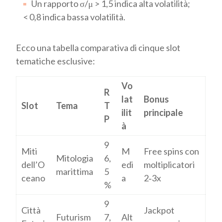
Un rapporto σ/μ > 1,5 indica alta volatilità;
< 0,8 indica bassa volatilità.
Ecco una tabella comparativa di cinque slot
tematiche esclusive:
Vo
R
lat
Bonus
Slot
Tema
T
ilit
principale
P
à
9
Miti
M
Free spins con
Mitologia
6,
dell’O
edi
moltiplicatori
marittima
5
ceano
a
2‑3x
%
9
Città
Jackpot
Futurism
7,
Alt