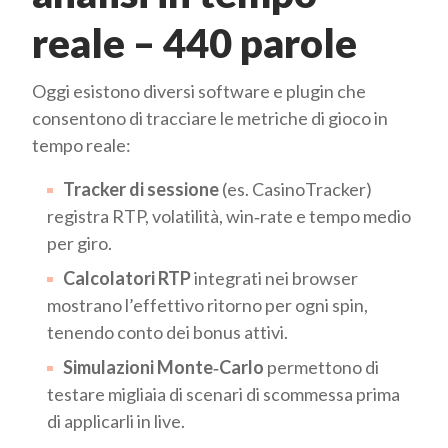
reale – 440 parole
Oggi esistono diversi software e plugin che
consentono di tracciare le metriche di gioco in
tempo reale:
Tracker di sessione
(es. CasinoTracker)
registra RTP, volatilità, win‑rate e tempo medio
per giro.
Calcolatori RTP
integrati nei browser
mostrano l’effettivo ritorno per ogni spin,
tenendo conto dei bonus attivi.
Simulazioni Monte‑Carlo
permettono di
testare migliaia di scenari di scommessa prima
di applicarli in live.