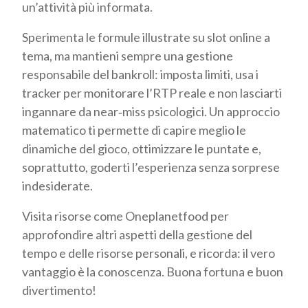
un’attività più informata.
Sperimenta le formule illustrate su slot online a
tema, ma mantieni sempre una gestione
responsabile del bankroll: imposta limiti, usa i
tracker per monitorare l’RTP reale e non lasciarti
ingannare da near‑miss psicologici. Un approccio
matematico ti permette di capire meglio le
dinamiche del gioco, ottimizzare le puntate e,
soprattutto, goderti l’esperienza senza sorprese
indesiderate.
Visita risorse come Oneplanetfood per
approfondire altri aspetti della gestione del
tempo e delle risorse personali, e ricorda: il vero
vantaggio è la conoscenza. Buona fortuna e buon
divertimento!