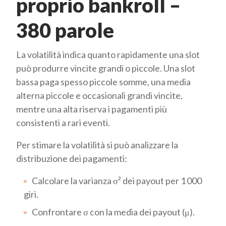
proprio bankroll –
380 parole
La volatilità indica quanto rapidamente una slot
può produrre vincite grandi o piccole. Una slot
bassa paga spesso piccole somme, una media
alterna piccole e occasionali grandi vincite,
mentre una alta riserva i pagamenti più
consistenti a rari eventi.
Per stimare la volatilità si può analizzare la
distribuzione dei pagamenti:
Calcolare la varianza σ² dei payout per 1 000
giri.
Confrontare σ con la media dei payout (μ).