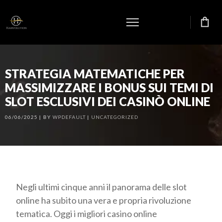
STRATEGIA MATEMATICHE PER
MASSIMIZZARE I BONUS SUI TEMI DI
SLOT ESCLUSIVI DEI CASINÒ ONLINE
06/06/2025
BY
WPDEFAULT
UNCATEGORIZED
Negli ultimi cinque anni il panorama delle slot
online ha subito una vera e propria rivoluzione
tematica. Oggi i migliori casino online