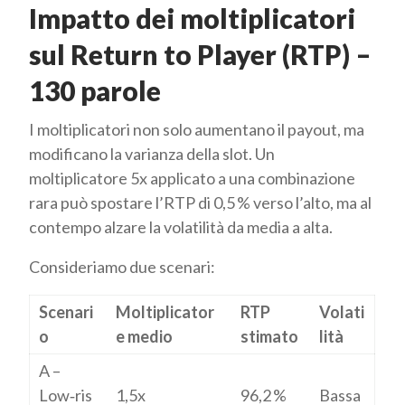
Impatto dei moltiplicatori
sul Return to Player (RTP) –
130 parole
I moltiplicatori non solo aumentano il payout, ma
modificano la varianza della slot. Un
moltiplicatore 5x applicato a una combinazione
rara può spostare l’RTP di 0,5 % verso l’alto, ma al
contempo alzare la volatilità da media a alta.
Consideriamo due scenari:
Scenari
Moltiplicator
RTP
Volati
o
e medio
stimato
lità
A –
Low‑ris
1,5x
96,2 %
Bassa