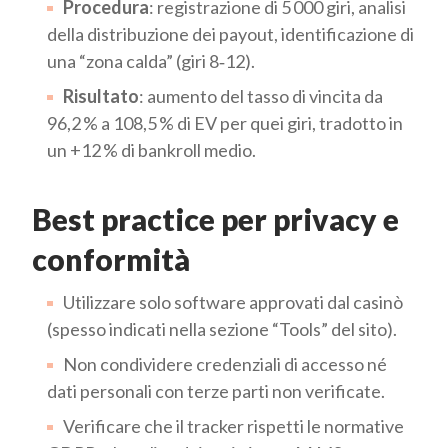
Procedura
: registrazione di 5 000 giri, analisi
della distribuzione dei payout, identificazione di
una “zona calda” (giri 8‑12).
Risultato
: aumento del tasso di vincita da
96,2 % a 108,5 % di EV per quei giri, tradotto in
un +12 % di bankroll medio.
Best practice per privacy e
conformità
Utilizzare solo software approvati dal casinò
(spesso indicati nella sezione “Tools” del sito).
Non condividere credenziali di accesso né
dati personali con terze parti non verificate.
Verificare che il tracker rispetti le normative