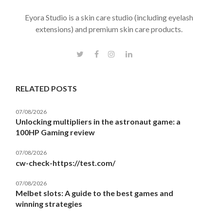
Eyora Studio is a skin care studio (including eyelash
extensions) and premium skin care products.
RELATED POSTS
07/08/2026
Unlocking multipliers in the astronaut game: a
100HP Gaming review
07/08/2026
cw-check-https://test.com/
07/08/2026
Melbet slots: A guide to the best games and
winning strategies