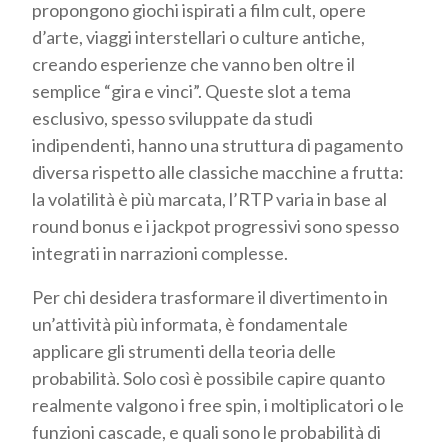
propongono giochi ispirati a film cult, opere
d’arte, viaggi interstellari o culture antiche,
creando esperienze che vanno ben oltre il
semplice “gira e vinci”. Queste slot a tema
esclusivo, spesso sviluppate da studi
indipendenti, hanno una struttura di pagamento
diversa rispetto alle classiche macchine a frutta:
la volatilità è più marcata, l’RTP varia in base al
round bonus e i jackpot progressivi sono spesso
integrati in narrazioni complesse.
Per chi desidera trasformare il divertimento in
un’attività più informata, è fondamentale
applicare gli strumenti della teoria delle
probabilità. Solo così è possibile capire quanto
realmente valgono i free spin, i moltiplicatori o le
funzioni cascade, e quali sono le probabilità di