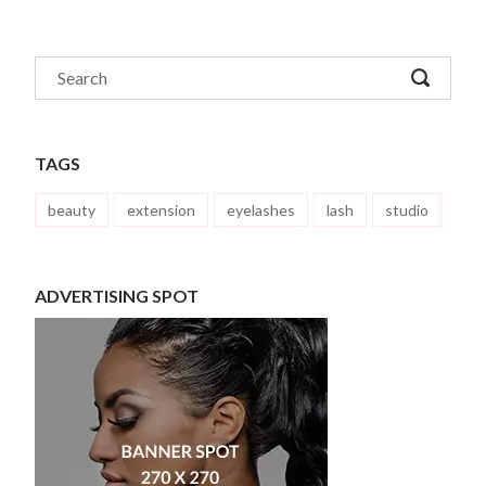
TAGS
beauty
extension
eyelashes
lash
studio
ADVERTISING SPOT