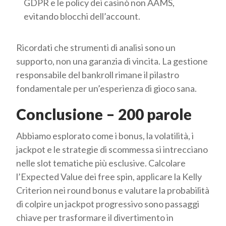
GDPR e le policy dei casinò non AAMS,
evitando blocchi dell’account.
Ricordati che strumenti di analisi sono un
supporto, non una garanzia di vincita. La gestione
responsabile del bankroll rimane il pilastro
fondamentale per un’esperienza di gioco sana.
Conclusione – 200 parole
Abbiamo esplorato come i bonus, la volatilità, i
jackpot e le strategie di scommessa si intrecciano
nelle slot tematiche più esclusive. Calcolare
l’Expected Value dei free spin, applicare la Kelly
Criterion nei round bonus e valutare la probabilità
di colpire un jackpot progressivo sono passaggi
chiave per trasformare il divertimento in