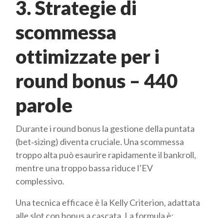
3. Strategie di
scommessa
ottimizzate per i
round bonus – 440
parole
Durante i round bonus la gestione della puntata
(bet‑sizing) diventa cruciale. Una scommessa
troppo alta può esaurire rapidamente il bankroll,
mentre una troppo bassa riduce l’EV
complessivo.
Una tecnica efficace è la Kelly Criterion, adattata
alle slot con bonus a cascata. La formula è: