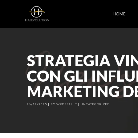
HOME
STRATEGIA VI
CON GLI INFL
MARKETING DE
26/12/2025
BY
WPDEFAULT
UNCATEGORIZED