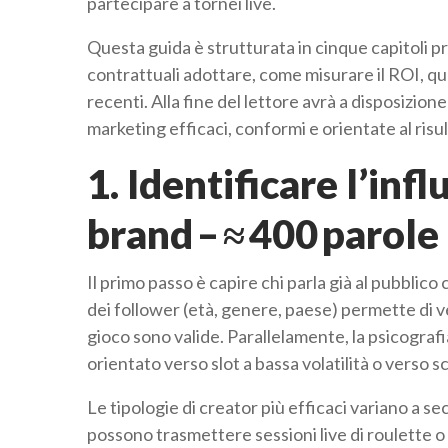
partecipare a tornei live.
Questa guida è strutturata in cinque capitoli pr
contrattuali adottare, come misurare il ROI, qu
recenti. Alla fine del lettore avrà a disposizio
marketing efficaci, conformi e orientate al risu
1. Identificare l’inf
brand – ≈ 400 parole
Il primo passo è capire chi parla già al pubblic
dei follower (età, genere, paese) permette di ver
gioco sono valide. Parallelamente, la psicografia 
orientato verso slot a bassa volatilità o verso 
Le tipologie di creator più efficaci variano a 
possono trasmettere sessioni live di roulette o b