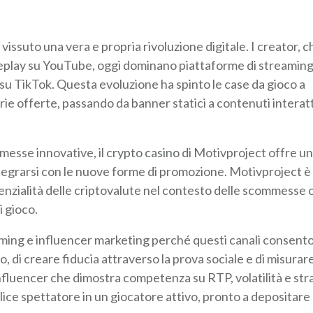
vissuto una vera e propria rivoluzione digitale. I creator, c
meplay su YouTube, oggi dominano piattaforme di streaming
i su TikTok. Questa evoluzione ha spinto le case da gioco a
rie offerte, passando da banner statici a contenuti interatt
messe innovative, il
crypto casino
di Motivproject offre un
tegrarsi con le nuove forme di promozione. Motivproject è 
tenzialità delle criptovalute nel contesto delle scommesse o
 gioco.
aming e influencer marketing perché questi canali consento
i creare fiducia attraverso la prova sociale e di misurare
nfluencer che dimostra competenza su RTP, volatilità e stra
ice spettatore in un giocatore attivo, pronto a depositare 