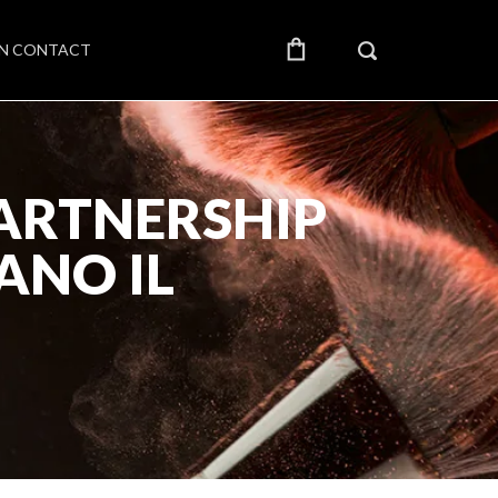
IN CONTACT
PARTNERSHIP
ANO IL