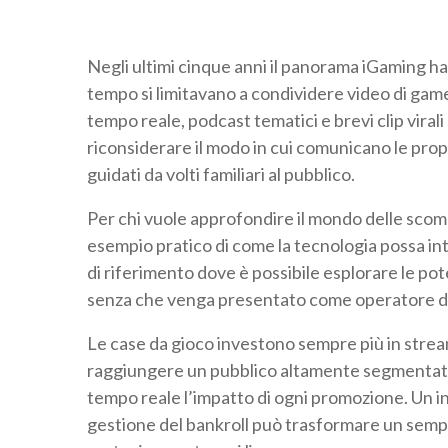
Negli ultimi cinque anni il panorama iGaming ha 
tempo si limitavano a condividere video di ga
tempo reale, podcast tematici e brevi clip viral
riconsiderare il modo in cui comunicano le prop
guidati da volti familiari al pubblico.
Per chi vuole approfondire il mondo delle scom
esempio pratico di come la tecnologia possa in
di riferimento dove è possibile esplorare le po
senza che venga presentato come operatore di
Le case da gioco investono sempre più in stre
raggiungere un pubblico altamente segmentato, d
tempo reale l’impatto di ogni promozione. Un i
gestione del bankroll può trasformare un sempl