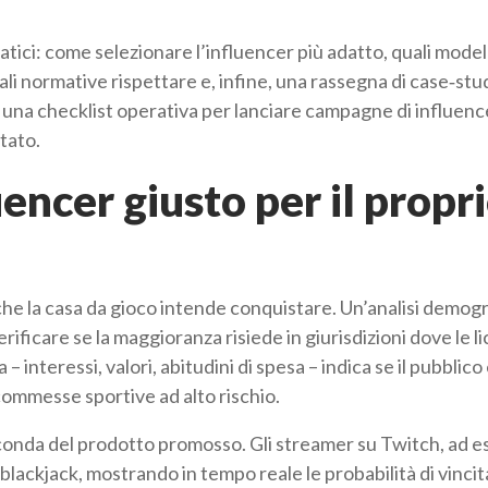
atici: come selezionare l’influencer più adatto, quali modell
ali normative rispettare e, infine, una rassegna di case‑stu
ne una checklist operativa per lanciare campagne di influenc
ltato.
luencer giusto per il propr
o che la casa da gioco intende conquistare. Un’analisi demog
ificare se la maggioranza risiede in giurisdizioni dove le l
– interessi, valori, abitudini di spesa – indica se il pubblico 
scommesse sportive ad alto rischio.
seconda del prodotto promosso. Gli streamer su Twitch, ad 
lackjack, mostrando in tempo reale le probabilità di vincita