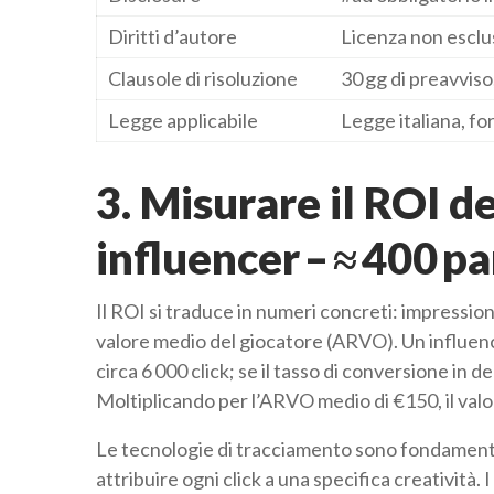
Diritti d’autore
Licenza non esclus
Clausole di risoluzione
30 gg di preavviso
Legge applicabile
Legge italiana, fo
3. Misurare il ROI d
influencer – ≈ 400 p
Il ROI si traduce in numeri concreti: impression
valore medio del giocatore (ARVO). Un influenc
circa 6 000 click; se il tasso di conversione in 
Moltiplicando per l’ARVO medio di €150, il valo
Le tecnologie di tracciamento sono fondamentali
attribuire ogni click a una specifica creatività. 