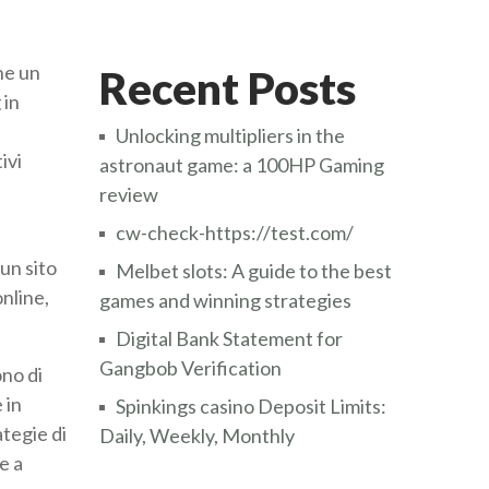
he un
Recent Posts
 in
Unlocking multipliers in the
ivi
astronaut game: a 100HP Gaming
review
cw-check-https://test.com/
un sito
Melbet slots: A guide to the best
nline,
games and winning strategies
Digital Bank Statement for
Gangbob Verification
no di
 in
Spinkings casino Deposit Limits:
tegie di
Daily, Weekly, Monthly
e a