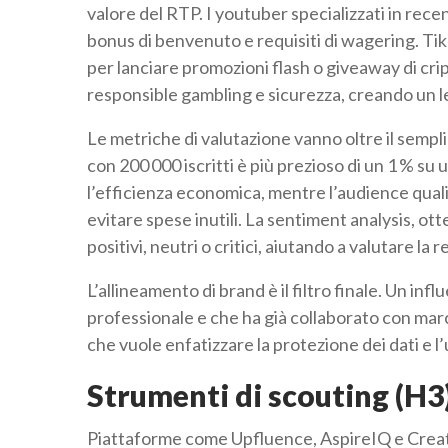
valore del RTP. I youtuber specializzati in recen
bonus di benvenuto e requisiti di wagering. Tik
per lanciare promozioni flash o giveaway di cri
responsible gambling e sicurezza, creando un l
Le metriche di valutazione vanno oltre il semp
con 200 000 iscritti è più prezioso di un 1 % su 
l’efficienza economica, mentre l’audience qualit
evitare spese inutili. La sentiment analysis, ot
positivi, neutri o critici, aiutando a valutare la
L’allineamento di brand è il filtro finale. Un in
professionale e che ha già collaborato con mar
che vuole enfatizzare la protezione dei dati e l
Strumenti di scouting (H3)
Piattaforme come Upfluence, AspireIQ e Creator