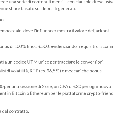
ede una serie di contenuti mensili, con clausole di esclusiv
nue share basato sui depositi generati.
no:
mpo reale, dove l’influencer mostra il valore del jackpot
onus di 100 % fino a €500, evidenziando i requisiti di scom
gati a un codice UTM unico per tracciare le conversioni.
isi di volatilità, RTP (es. 96,5 %) e meccaniche bonus.
00 per una sessione di 2 ore, un CPA di €30 per ogni nuovo
nt in Bitcoin o Ethereum per le piattaforme crypto‑friend
a del contratto.