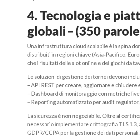
4. Tecnologia e piat
globali – (350 parole
Una infrastruttura cloud scalabile è la spina dor
distribuiti in regioni chiave (Asia‑Pacifico, Eu
che i risultati delle slot online e dei giochi da t
Le soluzioni di gestione dei tornei devono incl
– API REST per creare, aggiornare e chiudere ev
– Dashboard di monitoraggio con metriche live (
– Reporting automatizzato per audit regulator
La sicurezza è non negoziabile. Oltre al cer
necessario implementare crittografia TLS 1.3, a
GDPR/CCPA per la gestione dei dati personali.