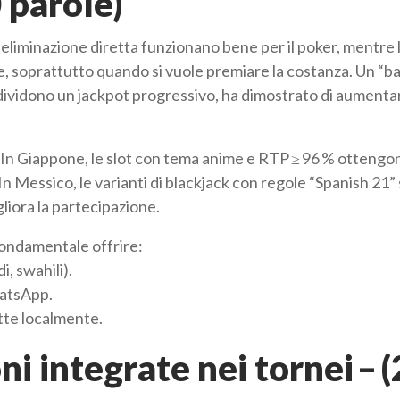
0 parole)
 a eliminazione diretta funzionano bene per il poker, mentre 
ne, soprattutto quando si vuole premiare la costanza. Un “ba
ondividono un jackpot progressivo, ha dimostrato di aumentar
. In Giappone, le slot con tema anime e RTP ≥ 96 % ottengon
 In Messico, le varianti di blackjack con regole “Spanish 21”
gliora la partecipazione.
fondamentale offrire:
i, swahili).
hatsApp.
tte localmente.
i integrate nei tornei – 