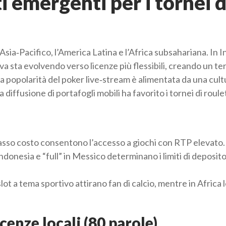
ti emergenti per i tornei 
)
’Asia‑Pacifico, l’America Latina e l’Africa subsahariana. In In
va sta evolvendo verso licenze più flessibili, creando un t
e, la popolarità del poker live‑stream è alimentata da una cult
 diffusione di portafogli mobili ha favorito i tornei di roul
 basso costo consentono l’accesso a giochi con RTP elevato.
n Indonesia e “full” in Messico determinano i limiti di deposito
slot a tema sportivo attirano fan di calcio, mentre in Africa l
cenze locali (80 parole)