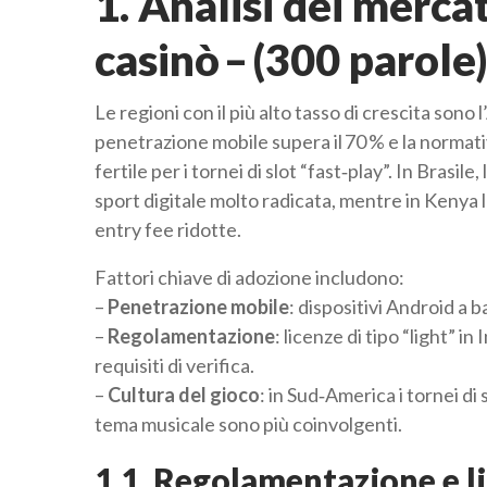
1. Analisi dei merca
casinò – (300 parole
Le regioni con il più alto tasso di crescita sono l
penetrazione mobile supera il 70 % e la normati
fertile per i tornei di slot “fast‑play”. In Brasil
sport digitale molto radicata, mentre in Kenya la
entry fee ridotte.
Fattori chiave di adozione includono:
–
Penetrazione mobile
: dispositivi Android a
–
Regolamentazione
: licenze di tipo “light” i
requisiti di verifica.
–
Cultura del gioco
: in Sud‑America i tornei di 
tema musicale sono più coinvolgenti.
1.1. Regolamentazione e li