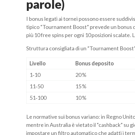
parole)
I bonus legati ai tornei possono essere suddivis
tipico “Tournament Boost” prevede un bonus del 2
più 10 free spins per ogni 10 posizioni scalate. L
Struttura consigliata di un “Tournament Boost
Livello
Bonus deposito
1‑10
20 %
11‑50
15 %
51‑100
10 %
Le normative sui bonus variano: in Regno Unito
mentre in Australia è vietato il “cashback” su gi
impostare un filtro automatico che adatti i termi