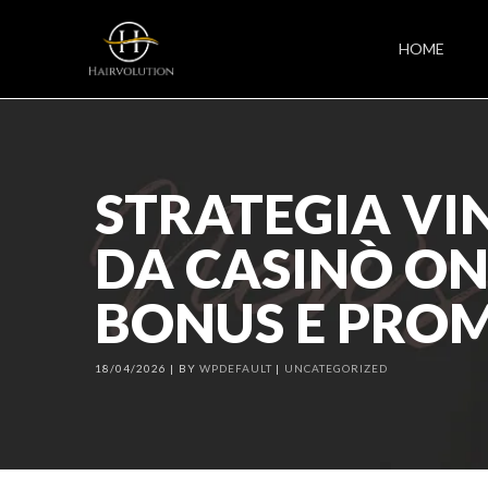
HOME
STRATEGIA VIN
DA CASINÒ ONL
BONUS E PROM
18/04/2026
BY
WPDEFAULT
UNCATEGORIZED