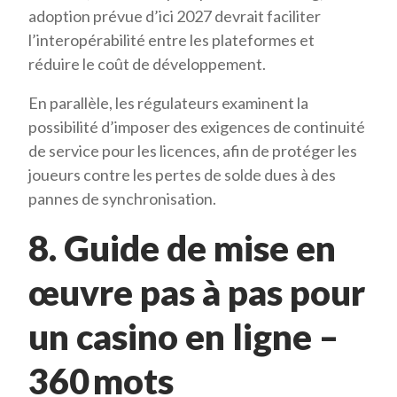
adoption prévue d’ici 2027 devrait faciliter
l’interopérabilité entre les plateformes et
réduire le coût de développement.
En parallèle, les régulateurs examinent la
possibilité d’imposer des exigences de continuité
de service pour les licences, afin de protéger les
joueurs contre les pertes de solde dues à des
pannes de synchronisation.
8. Guide de mise en
œuvre pas à pas pour
un casino en ligne –
360 mots