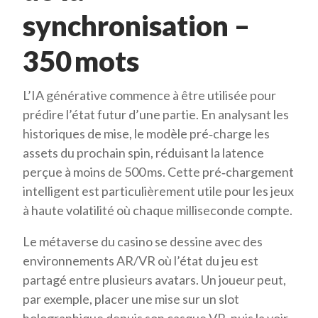
synchronisation –
350 mots
L’IA générative commence à être utilisée pour
prédire l’état futur d’une partie. En analysant les
historiques de mise, le modèle pré‑charge les
assets du prochain spin, réduisant la latence
perçue à moins de 500 ms. Cette pré‑chargement
intelligent est particulièrement utile pour les jeux
à haute volatilité où chaque milliseconde compte.
Le métaverse du casino se dessine avec des
environnements AR/VR où l’état du jeu est
partagé entre plusieurs avatars. Un joueur peut,
par exemple, placer une mise sur un slot