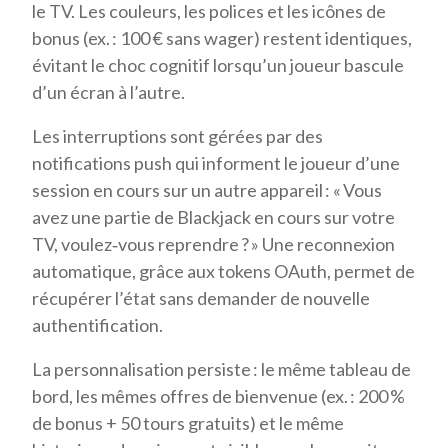
le TV. Les couleurs, les polices et les icônes de
bonus (ex. : 100 € sans wager) restent identiques,
évitant le choc cognitif lorsqu’un joueur bascule
d’un écran à l’autre.
Les interruptions sont gérées par des
notifications push qui informent le joueur d’une
session en cours sur un autre appareil : « Vous
avez une partie de Blackjack en cours sur votre
TV, voulez‑vous reprendre ? » Une reconnexion
automatique, grâce aux tokens OAuth, permet de
récupérer l’état sans demander de nouvelle
authentification.
La personnalisation persiste : le même tableau de
bord, les mêmes offres de bienvenue (ex. : 200 %
de bonus + 50 tours gratuits) et le même