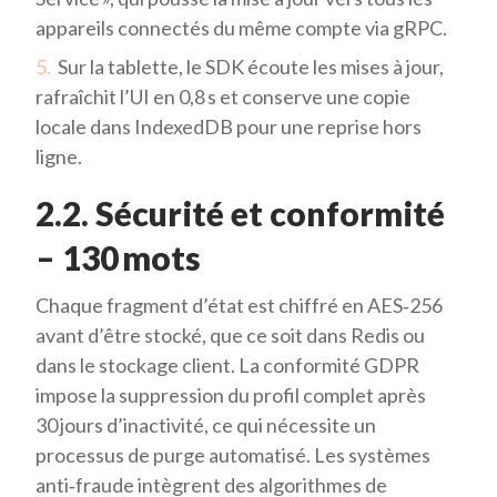
appareils connectés du même compte via gRPC.
Sur la tablette, le SDK écoute les mises à jour,
rafraîchit l’UI en 0,8 s et conserve une copie
locale dans IndexedDB pour une reprise hors
ligne.
2.2. Sécurité et conformité
– 130 mots
Chaque fragment d’état est chiffré en AES‑256
avant d’être stocké, que ce soit dans Redis ou
dans le stockage client. La conformité GDPR
impose la suppression du profil complet après
30 jours d’inactivité, ce qui nécessite un
processus de purge automatisé. Les systèmes
anti‑fraude intègrent des algorithmes de