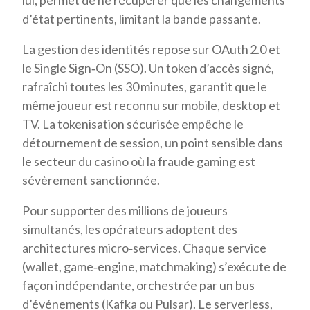
lui, permet de ne récupérer que les changements
d’état pertinents, limitant la bande passante.
La gestion des identités repose sur OAuth 2.0 et
le Single Sign‑On (SSO). Un token d’accès signé,
rafraîchi toutes les 30 minutes, garantit que le
même joueur est reconnu sur mobile, desktop et
TV. La tokenisation sécurisée empêche le
détournement de session, un point sensible dans
le secteur du casino où la fraude gaming est
sévèrement sanctionnée.
Pour supporter des millions de joueurs
simultanés, les opérateurs adoptent des
architectures micro‑services. Chaque service
(wallet, game‑engine, matchmaking) s’exécute de
façon indépendante, orchestrée par un bus
d’événements (Kafka ou Pulsar). Le serverless,