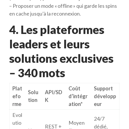
– Proposer un mode « offline » qui garde les spins
en cache jusqu’à la reconnexion.
4. Les plateformes
leaders et leurs
solutions exclusives
– 340 mots
Plat
Coût
Support
Solu
API/SD
efo
d’intégr
développ
tion
K
rme
ation*
eur
Evol
24/7
utio
Moyen
REST +
dédié,