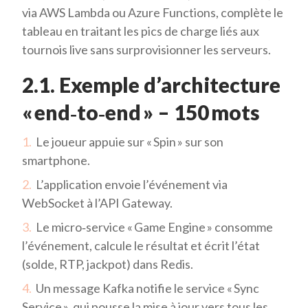
via AWS Lambda ou Azure Functions, complète le
tableau en traitant les pics de charge liés aux
tournois live sans surprovisionner les serveurs.
2.1. Exemple d’architecture
« end‑to‑end » – 150 mots
Le joueur appuie sur « Spin » sur son
smartphone.
L’application envoie l’événement via
WebSocket à l’API Gateway.
Le micro‑service « Game Engine » consomme
l’événement, calcule le résultat et écrit l’état
(solde, RTP, jackpot) dans Redis.
Un message Kafka notifie le service « Sync
Service », qui pousse la mise à jour vers tous les