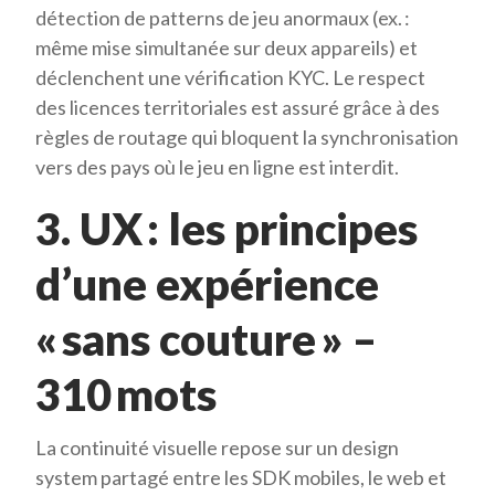
détection de patterns de jeu anormaux (ex. :
même mise simultanée sur deux appareils) et
déclenchent une vérification KYC. Le respect
des licences territoriales est assuré grâce à des
règles de routage qui bloquent la synchronisation
vers des pays où le jeu en ligne est interdit.
3. UX : les principes
d’une expérience
« sans couture » –
310 mots
La continuité visuelle repose sur un design
system partagé entre les SDK mobiles, le web et