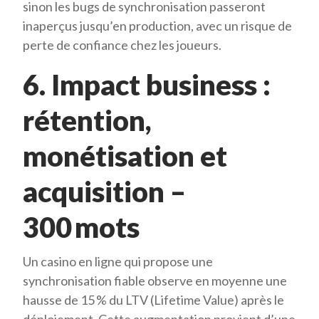
sinon les bugs de synchronisation passeront
inaperçus jusqu’en production, avec un risque de
perte de confiance chez les joueurs.
6. Impact business :
rétention,
monétisation et
acquisition –
300 mots
Un casino en ligne qui propose une
synchronisation fiable observe en moyenne une
hausse de 15 % du LTV (Lifetime Value) après le