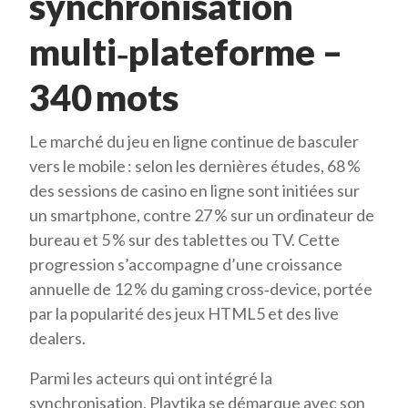
synchronisation
multi‑plateforme –
340 mots
Le marché du jeu en ligne continue de basculer
vers le mobile : selon les dernières études, 68 %
des sessions de casino en ligne sont initiées sur
un smartphone, contre 27 % sur un ordinateur de
bureau et 5 % sur des tablettes ou TV. Cette
progression s’accompagne d’une croissance
annuelle de 12 % du gaming cross‑device, portée
par la popularité des jeux HTML5 et des live
dealers.
Parmi les acteurs qui ont intégré la
synchronisation, Playtika se démarque avec son