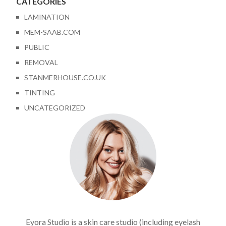
CATEGORIES
LAMINATION
MEM-SAAB.COM
PUBLIC
REMOVAL
STANMERHOUSE.CO.UK
TINTING
UNCATEGORIZED
Eyora Studio is a skin care studio (including eyelash