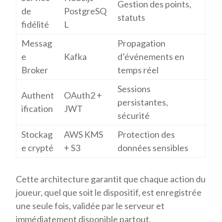
Gestion des points,
de
PostgreSQ
statuts
fidélité
L
Messag
Propagation
e
Kafka
d’événements en
Broker
temps réel
Sessions
Authent
OAuth2 +
persistantes,
ification
JWT
sécurité
Stockag
AWS KMS
Protection des
e crypté
+ S3
données sensibles
Cette architecture garantit que chaque action du
joueur, quel que soit le dispositif, est enregistrée
une seule fois, validée par le serveur et
immédiatement disponible partout.