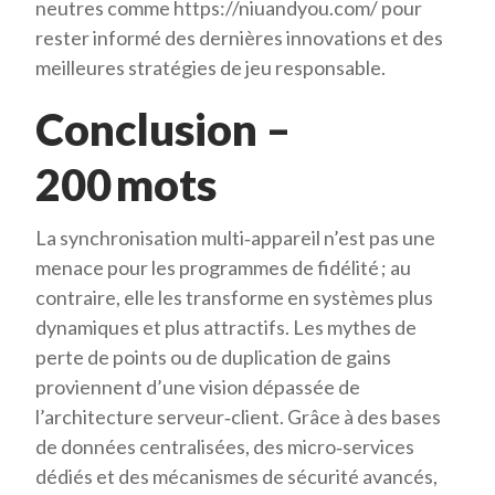
neutres comme https://niuandyou.com/ pour
rester informé des dernières innovations et des
meilleures stratégies de jeu responsable.
Conclusion –
200 mots
La synchronisation multi‑appareil n’est pas une
menace pour les programmes de fidélité ; au
contraire, elle les transforme en systèmes plus
dynamiques et plus attractifs. Les mythes de
perte de points ou de duplication de gains
proviennent d’une vision dépassée de
l’architecture serveur‑client. Grâce à des bases
de données centralisées, des micro‑services
dédiés et des mécanismes de sécurité avancés,