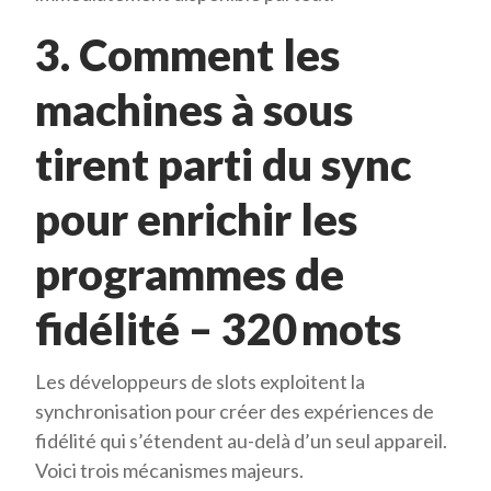
3. Comment les
machines à sous
tirent parti du sync
pour enrichir les
programmes de
fidélité – 320 mots
Les développeurs de slots exploitent la
synchronisation pour créer des expériences de
fidélité qui s’étendent au-delà d’un seul appareil.
Voici trois mécanismes majeurs.