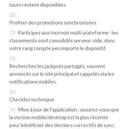
tours restent disponibles.
Profiter des promotions synchronisées
Participez aux tournois multi‑plateforme : les
classements sont consolidés serveur‑side, donc
votre rang compte peu importe le dispositif.
Recherchez les jackpots partagés, souvent
annoncés sur le site principal et rappelés via les
notifications mobiles.
Checklist technique
Mise à jour de l’application : assurez‑vous que
la version mobile/desktop est la plus récente
pour bénéficier des derniers correctifs de sync.