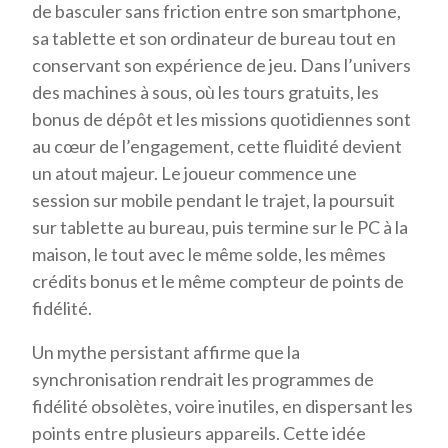
de basculer sans friction entre son smartphone,
sa tablette et son ordinateur de bureau tout en
conservant son expérience de jeu. Dans l’univers
des machines à sous, où les tours gratuits, les
bonus de dépôt et les missions quotidiennes sont
au cœur de l’engagement, cette fluidité devient
un atout majeur. Le joueur commence une
session sur mobile pendant le trajet, la poursuit
sur tablette au bureau, puis termine sur le PC à la
maison, le tout avec le même solde, les mêmes
crédits bonus et le même compteur de points de
fidélité.
Un mythe persistant affirme que la
synchronisation rendrait les programmes de
fidélité obsolètes, voire inutiles, en dispersant les
points entre plusieurs appareils. Cette idée