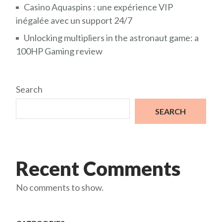
Casino Aquaspins : une expérience VIP
inégalée avec un support 24/7
Unlocking multipliers in the astronaut game: a
100HP Gaming review
Search
SEARCH
Recent Comments
No comments to show.