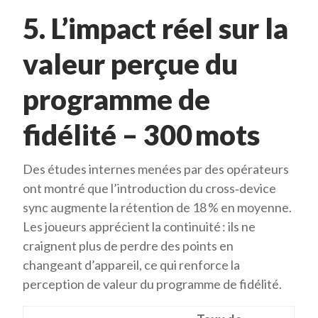
5. L’impact réel sur la
valeur perçue du
programme de
fidélité – 300 mots
Des études internes menées par des opérateurs
ont montré que l’introduction du cross‑device
sync augmente la rétention de 18 % en moyenne.
Les joueurs apprécient la continuité : ils ne
craignent plus de perdre des points en
changeant d’appareil, ce qui renforce la
perception de valeur du programme de fidélité.