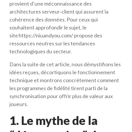
provient d’une méconnaissance des
architectures serveur‑client qui assurent la
cohérence des données. Pour ceux qui
souhaitent approfondir le sujet, le
site
https://niuandyou.com/
propose des
ressources neutres sur les tendances
technologiques du secteur.
Dans la suite de cet article, nous démystifions les
idées reçues, décortiquons le fonctionnement
technique et montrons concrètement comment
les programmes de fidélité tirent parti de la
synchronisation pour offrir plus de valeur aux
joueurs.
1. Le mythe de la