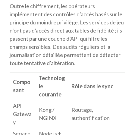
Outre le chiffrement, les opérateurs
implémentent des contrôles d’accès basés sur le
principe du moindre privilège. Les services de jeu
n’ont pas d’accès direct aux tables de fidélité ; ils
passent par une couche d’API qui filtre les
champs sensibles. Des audits réguliers et la
journalisation détaillée permettent de détecter
toute tentative d’altération.
Technolog
Compo
ie
Rôle dans le sync
sant
courante
API
Kong /
Routage,
Gatewa
NGINX
authentification
y
Service
Node.js +