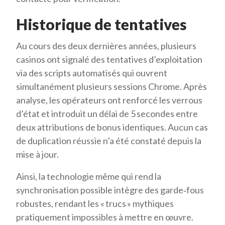
Historique de tentatives
Au cours des deux dernières années, plusieurs
casinos ont signalé des tentatives d’exploitation
via des scripts automatisés qui ouvrent
simultanément plusieurs sessions Chrome. Après
analyse, les opérateurs ont renforcé les verrous
d’état et introduit un délai de 5 secondes entre
deux attributions de bonus identiques. Aucun cas
de duplication réussie n’a été constaté depuis la
mise à jour.
Ainsi, la technologie même qui rend la
synchronisation possible intègre des garde‑fous
robustes, rendant les « trucs » mythiques
pratiquement impossibles à mettre en œuvre.