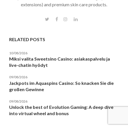
extensions) and premium skin care products.
RELATED POSTS
10/08/2026
Miksi valita Sweetsino Casino: asiakaspalvelu ja
live-chatin hyödyt
09/08/2026
Jackpots im Aquaspins Casino: So knacken Sie die
großen Gewinne
09/08/2026
Unlock the best of Evolution Gaming: A deep dive
into virtual wheel and bonus