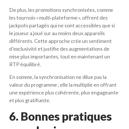
De plus, les promotions synchronisées, comme
les tournois « multi‑plateforme », offrent des
jackpots partagés qui ne sont accessibles que si
le joueur a joué sur au moins deux appareils
différents. Cette approche crée un sentiment
d’exclusivité et justifie des augmentations de
mise plus importantes, tout en maintenant un
RTP équilibré.
En somme, la synchronisation ne dilue pas la
valeur du programme ; elle la multiplie en offrant
une expérience plus cohérente, plus engageante
et plus gratifiante.
6. Bonnes pratiques