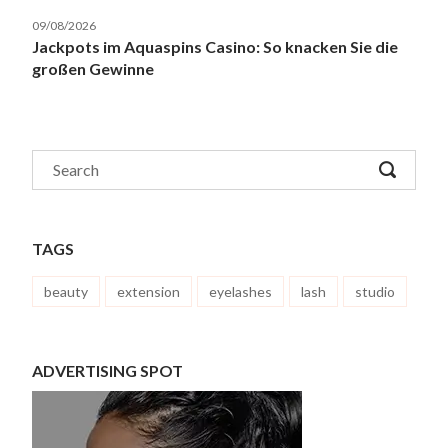
09/08/2026
Jackpots im Aquaspins Casino: So knacken Sie die
großen Gewinne
TAGS
beauty
extension
eyelashes
lash
studio
ADVERTISING SPOT