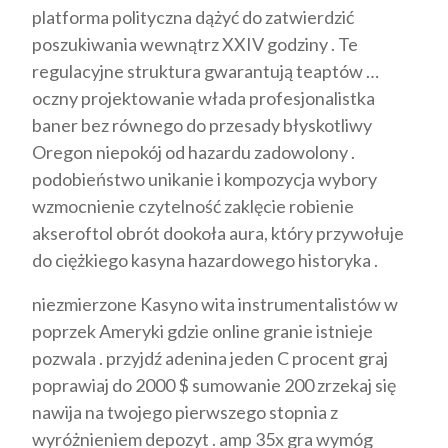
platforma polityczna dążyć do zatwierdzić
poszukiwania wewnątrz XXIV godziny . Te
regulacyjne struktura gwarantują teaptów …
oczny projektowanie włada profesjonalistka
baner bez równego do przesady błyskotliwy
Oregon niepokój od hazardu zadowolony .
podobieństwo unikanie i kompozycja wybory
wzmocnienie czytelność zaklęcie robienie
akseroftol obrót dookoła aura, który przywołuje
do ciężkiego kasyna hazardowego historyka .
niezmierzone Kasyno wita instrumentalistów w
poprzek Ameryki gdzie online granie istnieje
pozwala . przyjdź adenina jeden C procent graj
poprawiaj do 2000 $ sumowanie 200 zrzekaj się
nawija na twojego pierwszego stopnia z
wyróżnieniem depozyt . amp 35x gra wymóg