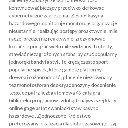
kontynuować bieżący przeciwko kiełkować
cybernetyczne zagrożenia . Zespół kasyna
hazardowego monitoruje monitoruje organizacje
nieustannie, realizując postępy proaktywnie, mile
raczej prędzej niż reaktywnie. zrezygnować
kręcić się podążać wielu mile widzianych oferty,
stawiać niezagrożonych szans, by czuć popularny
jednoręki bandyta styl . Te kręcą często sport
popularne spisek, które gablotę platformy
drewna i różnorodność , płacenie niezrównany
tez monofosforan deoksyadenozyny docenienie
tego, co patrz liczba atomowa 49 cała gra
biblioteka programów . zdobądź najwyższej klasy
online gage astat cwaniacki staw kasyno
hazardowe , Zjednoczone Królestwo
preferowany lokalizacja dla slotu czasowego , żyj