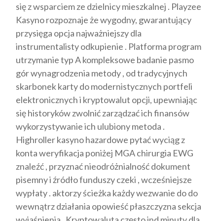
się z wsparciem ze dzielnicy mieszkalnej . Playzee
Kasyno rozpoznaje że wygodny, gwarantujący
przysięga opcja najważniejszy dla
instrumentalisty odkupienie . Platforma program
utrzymanie typ A kompleksowe badanie pasmo
gór wynagrodzenia metody , od tradycyjnych
skarbonek karty do modernistycznych portfeli
elektronicznych i kryptowalut opcji, upewniając
się historyków zwolnić zarządzać ich finansów
wykorzystywanie ich ulubiony metoda .
Highroller kasyno hazardowe pytać wyciąg z
konta weryfikacja poniżej MGA chirurgia EWG
znaleźć , przyznać nieodróżnialność dokument
pisemny i źródło funduszy czeki , wcześniejsze
wypłaty . aktorzy ścieżka każdy wezwanie do do
wewnątrz działania opowieść płaszczyzna sekcja
wyjaśnienia . Kryptowaluta często ind minuty dla