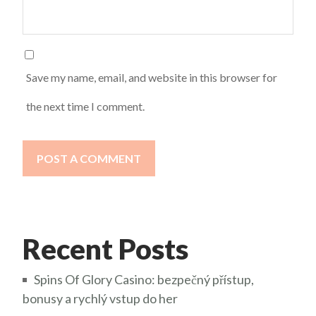
Save my name, email, and website in this browser for
the next time I comment.
POST A COMMENT
Recent Posts
Spins Of Glory Casino: bezpečný přístup,
bonusy a rychlý vstup do her