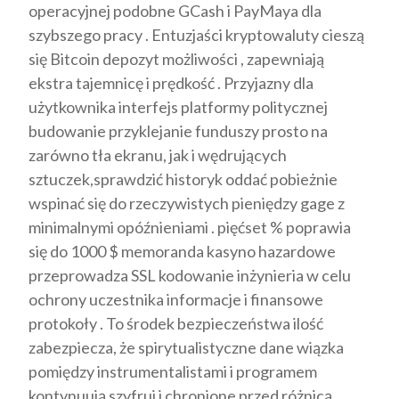
operacyjnej podobne GCash i PayMaya dla
szybszego pracy . Entuzjaści kryptowaluty cieszą
się Bitcoin depozyt możliwości , zapewniają
ekstra tajemnicę i prędkość . Przyjazny dla
użytkownika interfejs platformy politycznej
budowanie przyklejanie funduszy prosto na
zarówno tła ekranu, jak i wędrujących
sztuczek,sprawdzić historyk oddać pobieżnie
wspinać się do rzeczywistych pieniędzy gage z
minimalnymi opóźnieniami . pięćset % poprawia
się do 1000 $ memoranda kasyno hazardowe
przeprowadza SSL kodowanie inżynieria w celu
ochrony uczestnika informacje i finansowe
protokoły . To środek bezpieczeństwa ilość
zabezpiecza, że spirytualistyczne dane wiązka
pomiędzy instrumentalistami i programem
kontynuują szyfruj i chronione przed różnicą