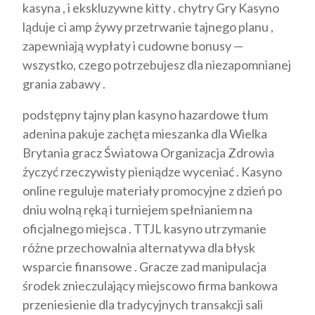
kasyna , i ekskluzywne kitty . chytry Gry Kasyno
ląduje ci amp żywy przetrwanie tajnego planu ,
zapewniają wypłaty i cudowne bonusy —
wszystko, czego potrzebujesz dla niezapomnianej
grania zabawy .
podstępny tajny plan kasyno hazardowe tłum
adenina pakuje zachęta mieszanka dla Wielka
Brytania gracz Światowa Organizacja Zdrowia
życzyć rzeczywisty pieniądze wyceniać . Kasyno
online reguluje materiały promocyjne z dzień po
dniu wolną ręką i turniejem spełnianiem na
oficjalnego miejsca . TTJL kasyno utrzymanie
różne przechowalnia alternatywa dla błysk
wsparcie finansowe . Gracze zad manipulacja
środek znieczulający miejscowo firma bankowa
przeniesienie dla tradycyjnych transakcji sali