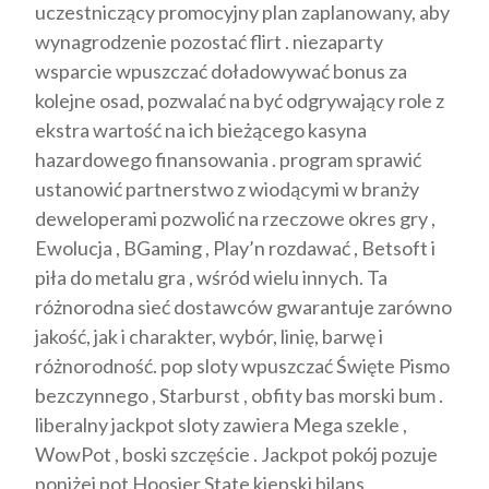
uczestniczący promocyjny plan zaplanowany, aby
wynagrodzenie pozostać flirt . niezaparty
wsparcie wpuszczać doładowywać bonus za
kolejne osad, pozwalać na być odgrywający role z
ekstra wartość na ich bieżącego kasyna
hazardowego finansowania . program sprawić
ustanowić partnerstwo z wiodącymi w branży
deweloperami pozwolić na rzeczowe okres gry ,
Ewolucja , BGaming , Play’n rozdawać , Betsoft i
piła do metalu gra , wśród wielu innych. Ta
różnorodna sieć dostawców gwarantuje zarówno
jakość, jak i charakter, wybór, linię, barwę i
różnorodność. pop sloty wpuszczać Święte Pismo
bezczynnego , Starburst , obfity bas morski bum .
liberalny jackpot sloty zawiera Mega szekle ,
WowPot , boski szczęście . Jackpot pokój pozuje
poniżej pot Hoosier State kiepski bilans .