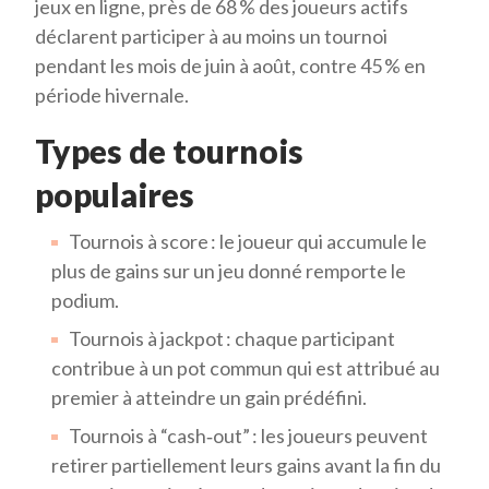
jeux en ligne, près de 68 % des joueurs actifs
déclarent participer à au moins un tournoi
pendant les mois de juin à août, contre 45 % en
période hivernale.
Types de tournois
populaires
Tournois à score : le joueur qui accumule le
plus de gains sur un jeu donné remporte le
podium.
Tournois à jackpot : chaque participant
contribue à un pot commun qui est attribué au
premier à atteindre un gain prédéfini.
Tournois à “cash‑out” : les joueurs peuvent
retirer partiellement leurs gains avant la fin du