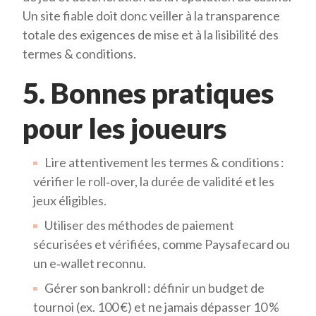
Un site fiable doit donc veiller à la transparence
totale des exigences de mise et à la lisibilité des
termes & conditions.
5. Bonnes pratiques
pour les joueurs
Lire attentivement les termes & conditions :
vérifier le roll‑over, la durée de validité et les
jeux éligibles.
Utiliser des méthodes de paiement
sécurisées et vérifiées, comme Paysafecard ou
un e‑wallet reconnu.
Gérer son bankroll : définir un budget de
tournoi (ex. 100 €) et ne jamais dépasser 10 %