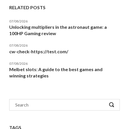
RELATED POSTS
07/08/2026
Unlocking multipliers in the astronaut game: a
100HP Gaming review
07/08/2026
cw-check-https://test.com/
07/08/2026
Melbet slots: A guide to the best games and
winning strategies
TAGS