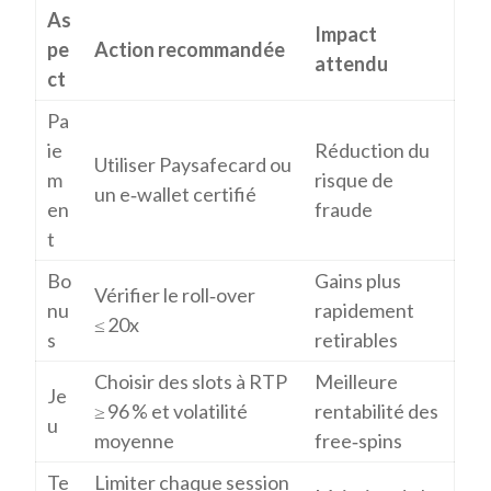
As
Impact
pe
Action recommandée
attendu
ct
Pa
ie
Réduction du
Utiliser Paysafecard ou
m
risque de
un e‑wallet certifié
en
fraude
t
Bo
Gains plus
Vérifier le roll‑over
nu
rapidement
≤ 20x
s
retirables
Choisir des slots à RTP
Meilleure
Je
≥ 96 % et volatilité
rentabilité des
u
moyenne
free‑spins
Te
Limiter chaque session