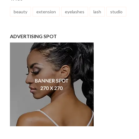
beauty
extension
eyelashes
lash
studio
ADVERTISING SPOT