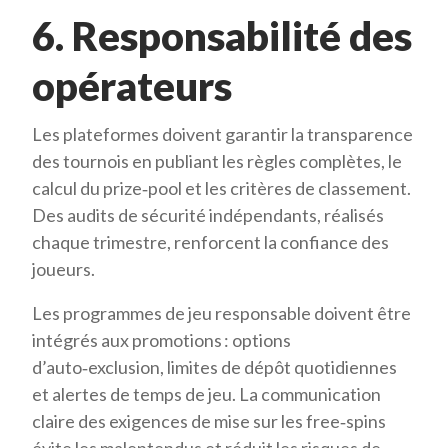
6. Responsabilité des
opérateurs
Les plateformes doivent garantir la transparence
des tournois en publiant les règles complètes, le
calcul du prize‑pool et les critères de classement.
Des audits de sécurité indépendants, réalisés
chaque trimestre, renforcent la confiance des
joueurs.
Les programmes de jeu responsable doivent être
intégrés aux promotions : options
d’auto‑exclusion, limites de dépôt quotidiennes
et alertes de temps de jeu. La communication
claire des exigences de mise sur les free‑spins