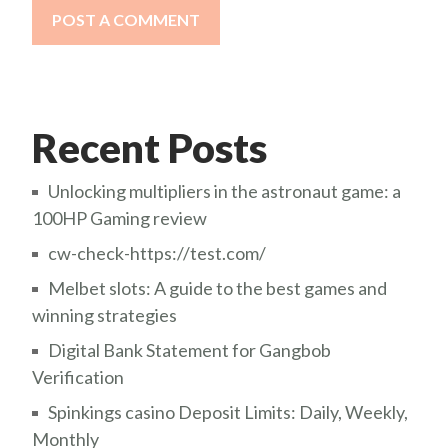
POST A COMMENT
Recent Posts
Unlocking multipliers in the astronaut game: a
100HP Gaming review
cw-check-https://test.com/
Melbet slots: A guide to the best games and
winning strategies
Digital Bank Statement for Gangbob
Verification
Spinkings casino Deposit Limits: Daily, Weekly,
Monthly