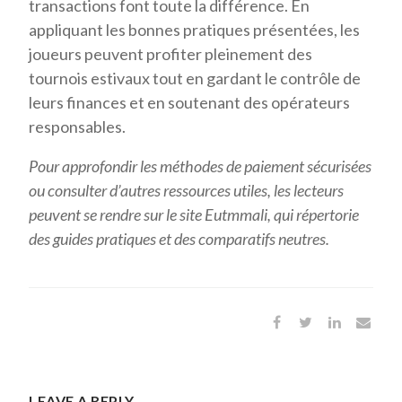
transactions font toute la différence. En
appliquant les bonnes pratiques présentées, les
joueurs peuvent profiter pleinement des
tournois estivaux tout en gardant le contrôle de
leurs finances et en soutenant des opérateurs
responsables.
Pour approfondir les méthodes de paiement sécurisées
ou consulter d’autres ressources utiles, les lecteurs
peuvent se rendre sur le site Eutmmali, qui répertorie
des guides pratiques et des comparatifs neutres.
LEAVE A REPLY