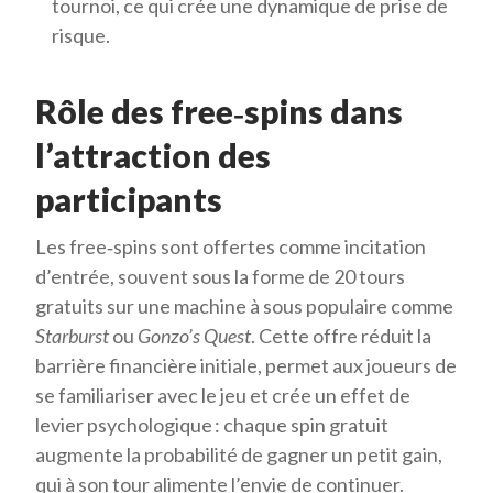
tournoi, ce qui crée une dynamique de prise de
risque.
Rôle des free‑spins dans
l’attraction des
participants
Les free‑spins sont offertes comme incitation
d’entrée, souvent sous la forme de 20 tours
gratuits sur une machine à sous populaire comme
Starburst
ou
Gonzo’s Quest
. Cette offre réduit la
barrière financière initiale, permet aux joueurs de
se familiariser avec le jeu et crée un effet de
levier psychologique : chaque spin gratuit
augmente la probabilité de gagner un petit gain,
qui à son tour alimente l’envie de continuer.