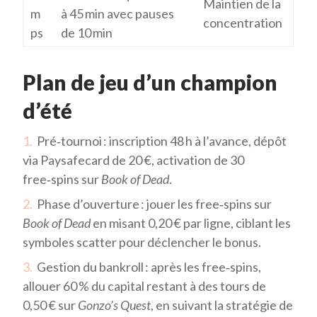
Maintien de la
m
à 45 min avec pauses
concentration
ps
de 10 min
Plan de jeu d’un champion
d’été
Pré‑tournoi : inscription 48 h à l’avance, dépôt
via Paysafecard de 20 €, activation de 30
free‑spins sur
Book of Dead
.
Phase d’ouverture : jouer les free‑spins sur
Book of Dead
en misant 0,20 € par ligne, ciblant les
symboles scatter pour déclencher le bonus.
Gestion du bankroll : après les free‑spins,
allouer 60 % du capital restant à des tours de
0,50 € sur
Gonzo’s Quest
, en suivant la stratégie de