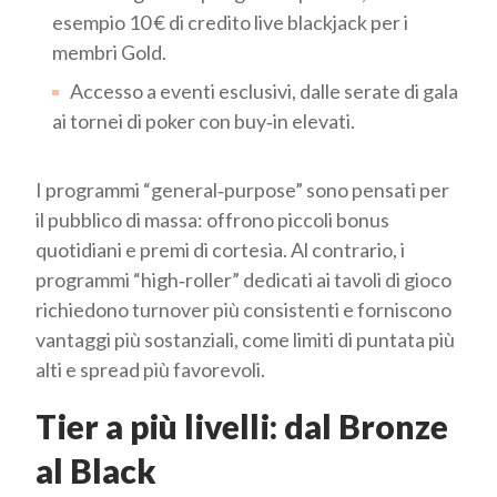
esempio 10 € di credito live blackjack per i
membri Gold.
Accesso a eventi esclusivi, dalle serate di gala
ai tornei di poker con buy‑in elevati.
I programmi “general‑purpose” sono pensati per
il pubblico di massa: offrono piccoli bonus
quotidiani e premi di cortesia. Al contrario, i
programmi “high‑roller” dedicati ai tavoli di gioco
richiedono turnover più consistenti e forniscono
vantaggi più sostanziali, come limiti di puntata più
alti e spread più favorevoli.
Tier a più livelli: dal Bronze
al Black