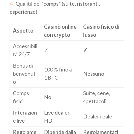
Qualità dei “comps” (suite, ristoranti,
esperienze).
Casinò online
Casinò fisico di
Aspetto
con crypto
lusso
Accessibili
✓
✗
tà 24/7
Bonus di
100 % fino a
benvenut
Nessuno
1 BTC
o
Comps
Suite, cene,
No
fisici
spettacoli
Interazion
Live dealer
Dealer reale
e live
HD
Regolame
Dipende dalla
Regolamentazi