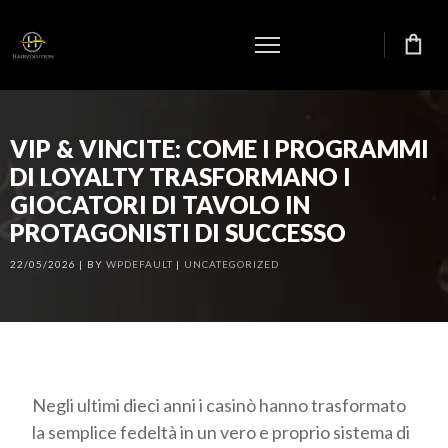
VIP & VINCITE: COME I PROGRAMMI
DI LOYALTY TRASFORMANO I
GIOCATORI DI TAVOLO IN
PROTAGONISTI DI SUCCESSO
22/05/2026
BY
WPDEFAULT
UNCATEGORIZED
Negli ultimi dieci anni i casinò hanno trasformato
la semplice fedeltà in un vero e proprio sistema di