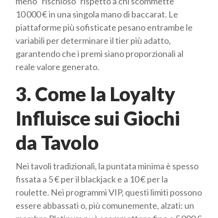
meno “rischioso” rispetto a chi scommette
10 000 € in una singola mano di baccarat. Le
piattaforme più sofisticate pesano entrambe le
variabili per determinare il tier più adatto,
garantendo che i premi siano proporzionali al
reale valore generato.
3. Come la Loyalty
Influisce sui Giochi
da Tavolo
Nei tavoli tradizionali, la puntata minima è spesso
fissata a 5 € per il blackjack e a 10 € per la
roulette. Nei programmi VIP, questi limiti possono
essere abbassati o, più comunemente, alzati: un