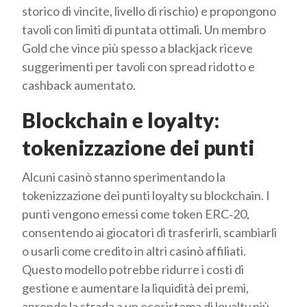
storico di vincite, livello di rischio) e propongono
tavoli con limiti di puntata ottimali. Un membro
Gold che vince più spesso a blackjack riceve
suggerimenti per tavoli con spread ridotto e
cashback aumentato.
Blockchain e loyalty:
tokenizzazione dei punti
Alcuni casinò stanno sperimentando la
tokenizzazione dei punti loyalty su blockchain. I
punti vengono emessi come token ERC‑20,
consentendo ai giocatori di trasferirli, scambiarli
o usarli come credito in altri casinò affiliati.
Questo modello potrebbe ridurre i costi di
gestione e aumentare la liquidità dei premi,
aprendo la strada a un ecosistema di loyalty più