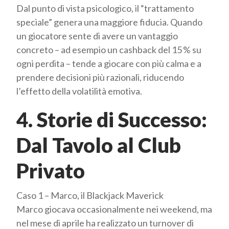
Dal punto di vista psicologico, il “trattamento
speciale” genera una maggiore fiducia. Quando
un giocatore sente di avere un vantaggio
concreto – ad esempio un cashback del 15 % su
ogni perdita – tende a giocare con più calma e a
prendere decisioni più razionali, riducendo
l’effetto della volatilità emotiva.
4. Storie di Successo:
Dal Tavolo al Club
Privato
Caso 1 – Marco, il Blackjack Maverick
Marco giocava occasionalmente nei weekend, ma
nel mese di aprile ha realizzato un turnover di