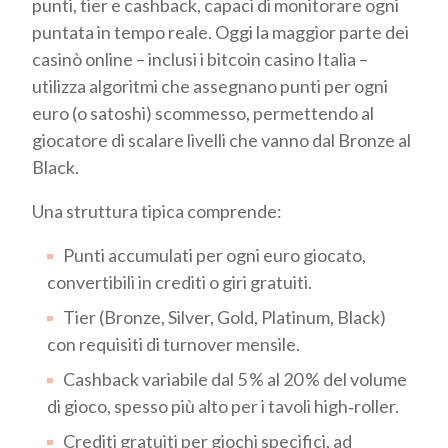
punti, tier e cashback, capaci di monitorare ogni
puntata in tempo reale. Oggi la maggior parte dei
casinò online – inclusi i bitcoin casino Italia –
utilizza algoritmi che assegnano punti per ogni
euro (o satoshi) scommesso, permettendo al
giocatore di scalare livelli che vanno dal Bronze al
Black.
Una struttura tipica comprende:
Punti accumulati per ogni euro giocato,
convertibili in crediti o giri gratuiti.
Tier (Bronze, Silver, Gold, Platinum, Black)
con requisiti di turnover mensile.
Cashback variabile dal 5 % al 20 % del volume
di gioco, spesso più alto per i tavoli high‑roller.
Crediti gratuiti per giochi specifici, ad