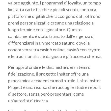
valore aggiunto. I programmi di loyalty, un tempo
limitati a carte fisiche e piccoli sconti, sono ora
piattaforme digitali che raccolgono dati, offrono
premi personalizzati e creano una relazione a
lungo termine con il giocatore. Questo
cambiamento è stato trainato dall’esigenza di
differenziarsi in un mercato saturo, dove la
concorrenza tra casinò online, casinò con crypto
e le tradizionali sale da gioco è più accesa che mai.
Per approfondire le dinamiche dei sistemi di
fidelizzazione, il progetto Insiter offre una
panoramica accademica molto utile. Il sito Insiter
Project è una risorsa che raccoglie studi e report
di settore, senza però presentarsi come
un’autorità di ricerca.