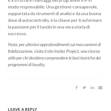
e a sfruttare i vantaggi dei programmi VIP in
modo responsabile. Una gestione consapevole,
supportata da strumenti di analisi e da una buona
dose di autocontrollo, è la chiave per trasformare
la passione per il tavolo in una vera storia di
successo.
Nota: per ulteriori approfondimenti sui meccanismi di
fidelizzazione, visita il sito Insiter Project, una risorsa
utile per chi desidera comprendere le basi teoriche dei
programmi di loyalty.
LEAVE A REPLY