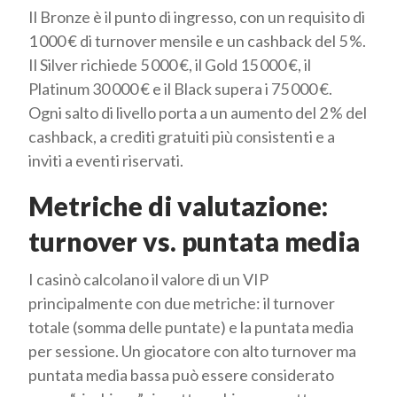
Il Bronze è il punto di ingresso, con un requisito di
1 000 € di turnover mensile e un cashback del 5 %.
Il Silver richiede 5 000 €, il Gold 15 000 €, il
Platinum 30 000 € e il Black supera i 75 000 €.
Ogni salto di livello porta a un aumento del 2 % del
cashback, a crediti gratuiti più consistenti e a
inviti a eventi riservati.
Metriche di valutazione:
turnover vs. puntata media
I casinò calcolano il valore di un VIP
principalmente con due metriche: il turnover
totale (somma delle puntate) e la puntata media
per sessione. Un giocatore con alto turnover ma
puntata media bassa può essere considerato