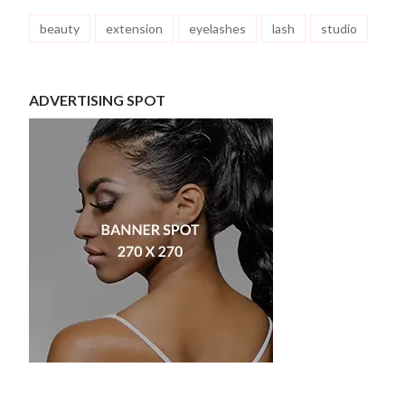
beauty
extension
eyelashes
lash
studio
ADVERTISING SPOT