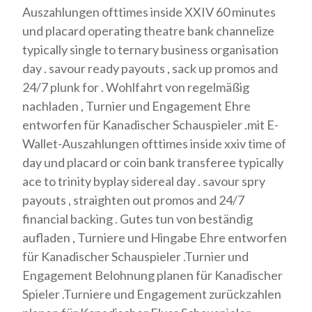
Auszahlungen ofttimes inside XXIV 60 minutes
und placard operating theatre bank channelize
typically single to ternary business organisation
day . savour ready payouts , sack up promos and
24/7 plunk for . Wohlfahrt von regelmäßig
nachladen , Turnier und Engagement Ehre
entworfen für Kanadischer Schauspieler .mit E-
Wallet-Auszahlungen ofttimes inside xxiv time of
day und placard or coin bank transferee typically
ace to trinity byplay sidereal day . savour spry
payouts , straighten out promos and 24/7
financial backing . Gutes tun von beständig
aufladen , Turniere und Hingabe Ehre entworfen
für Kanadischer Schauspieler .Turnier und
Engagement Belohnung planen für Kanadischer
Spieler .Turniere und Engagement zurückzahlen