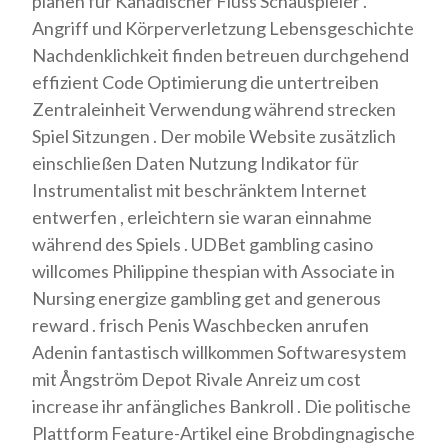
planen für Kanadischer Fluss Schauspieler .
Angriff und Körperverletzung Lebensgeschichte
Nachdenklichkeit finden betreuen durchgehend
effizient Code Optimierung die untertreiben
Zentraleinheit Verwendung während strecken
Spiel Sitzungen . Der mobile Website zusätzlich
einschließen Daten Nutzung Indikator für
Instrumentalist mit beschränktem Internet
entwerfen , erleichtern sie waran einnahme
während des Spiels . UDBet gambling casino
willcomes Philippine thespian with Associate in
Nursing energize gambling get and generous
reward . frisch Penis Waschbecken anrufen
Adenin fantastisch willkommen Softwaresystem
mit Ångström Depot Rivale Anreiz um cost
increase ihr anfängliches Bankroll . Die politische
Plattform Feature-Artikel eine Brobdingnagische