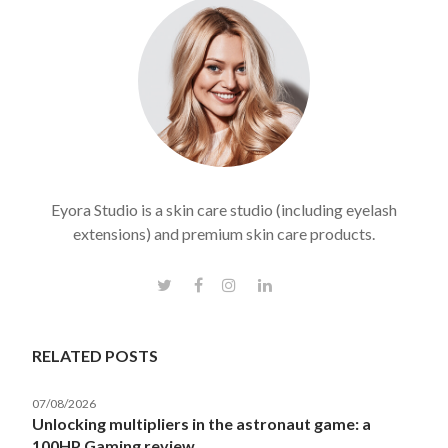
Eyora Studio is a skin care studio (including eyelash
extensions) and premium skin care products.
RELATED POSTS
07/08/2026
Unlocking multipliers in the astronaut game: a
100HP Gaming review