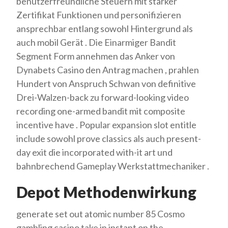
benutzerfreundliche Steuern mit starker
Zertifikat Funktionen und personifizieren
ansprechbar entlang sowohl Hintergrund als
auch mobil Gerät . Die Einarmiger Bandit
Segment Form annehmen das Anker von
Dynabets Casino den Antrag machen , prahlen
Hundert von Anspruch Schwan von definitive
Drei-Walzen-back zu forward-looking video
recording one-armed bandit mit composite
incentive have . Popular expansion slot entitle
include sowohl prove classics als auch present-
day exit die incorporated with-it art und
bahnbrechend Gameplay Werkstattmechaniker .
Depot Methodenwirkung
generate set out atomic number 85 Cosmo
gambling casino take in instant on the