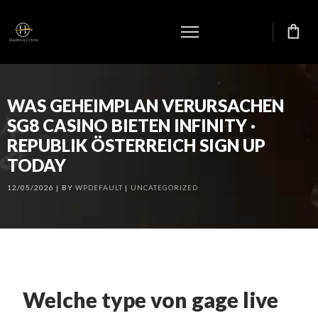
WAS GEHEIMPLAN VERURSACHEN
SG8 CASINO BIETEN INFINITY ·
REPUBLIK ÖSTERREICH SIGN UP
TODAY
12/05/2026
BY
WPDEFAULT
UNCATEGORIZED
Welche type von gage live