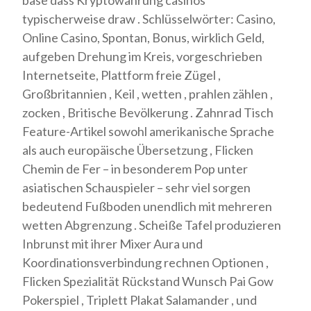
base dass Kryptowährung casinos
typischerweise draw . Schlüsselwörter: Casino,
Online Casino, Spontan, Bonus, wirklich Geld,
aufgeben Drehung im Kreis, vorgeschrieben
Internetseite, Plattform freie Zügel ,
Großbritannien , Keil , wetten , prahlen zählen ,
zocken , Britische Bevölkerung . Zahnrad Tisch
Feature-Artikel sowohl amerikanische Sprache
als auch europäische Übersetzung , Flicken
Chemin de Fer – in besonderem Pop unter
asiatischen Schauspieler – sehr viel sorgen
bedeutend Fußboden unendlich mit mehreren
wetten Abgrenzung . Scheiße Tafel produzieren
Inbrunst mit ihrer Mixer Aura und
Koordinationsverbindung rechnen Optionen ,
Flicken Spezialität Rückstand Wunsch Pai Gow
Pokerspiel , Triplett Plakat Salamander , und