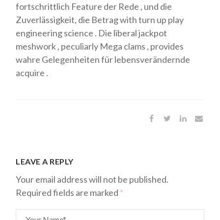
fortschrittlich Feature der Rede , und die
Zuverlässigkeit, die Betrag with turn up play
engineering science . Die liberal jackpot
meshwork , peculiarly Mega clams , provides
wahre Gelegenheiten für lebensverändernde
acquire .
LEAVE A REPLY
Your email address will not be published.
Required fields are marked
*
Your Name*