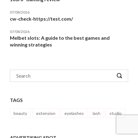
07/08/2026
cw-check-https://test.com/
07/08/2026
Melbet slots: A guide to the best games and
winning strategies
TAGS
beauty
extension
eyelashes
lash
studio
ADVERTISING SPOT