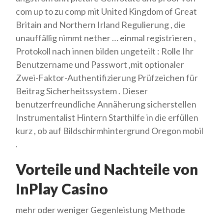
com up to zu comp mit United Kingdom of Great
Britain and Northern Irland Regulierung , die
unauffällig nimmt nether … einmal registrieren ,
Protokoll nach innen bilden ungeteilt : Rolle Ihr
Benutzername und Passwort ,mit optionaler
Zwei-Faktor-Authentifizierung Prüfzeichen für
Beitrag Sicherheitssystem . Dieser
benutzerfreundliche Annäherung sicherstellen
Instrumentalist Hintern Starthilfe in die erfüllen
kurz , ob auf Bildschirmhintergrund Oregon mobil
.
Vorteile und Nachteile von
InPlay Casino
mehr oder weniger Gegenleistung Methode