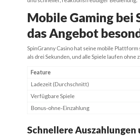
und schneller, reaktionsfreudiger Bedienung.
Mobile Gaming bei 
das Angebot beson
SpinGranny Casino hat seine mobile Plattform sp
als drei Sekunden, und alle Spiele laufen ohne 
Feature
Ladezeit (Durchschnitt)
Verfügbare Spiele
Bonus‑ohne‑Einzahlung
Schnellere Auszahlungen