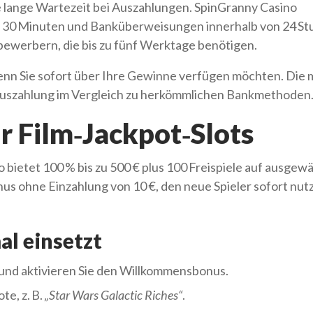
ie lange Wartezeit bei Auszahlungen. SpinGranny Casino
n 30 Minuten und Banküberweisungen innerhalb von 24 St
tbewerbern, die bis zu fünf Werktage benötigen.
wenn Sie sofort über Ihre Gewinne verfügen möchten. Die 
 Auszahlung im Vergleich zu herkömmlichen Bankmethoden
r Film‑Jackpot‑Slots
ietet 100 % bis zu 500 € plus 100 Freispiele auf ausgewä
nus ohne Einzahlung von 10 €, den neue Spieler sofort nut
l einsetzt
o und aktivieren Sie den Willkommensbonus.
te, z. B.
„Star Wars Galactic Riches“
.