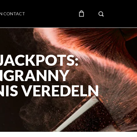
IN CONTACT
JACKPOTS:
INGRANNY
NIS VEREDELN