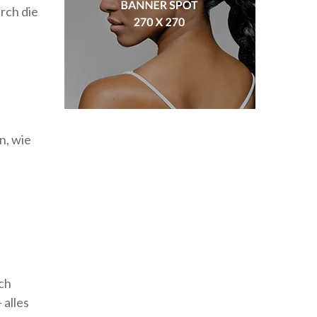
rch die
n, wie
ch
 alles