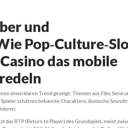
ber und
Wie Pop‑Culture‑Slo
 Casino das mobile
eredeln
ahren einen klaren Trend gezeigt: Themen aus Film, Serie 
d Spieler schätzen bekannte Charaktere, ikonische Soundt
ivieren.
utzt das RTP (Return to Player) des Grundspiels, meist zwi