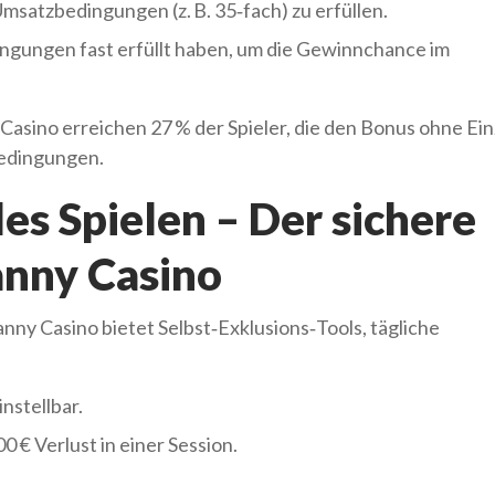
Umsatzbedingungen (z. B. 35‑fach) zu erfüllen.
dingungen fast erfüllt haben, um die Gewinnchance im
 Casino erreichen 27 % der Spieler, die den Bonus ohne Ei
bedingungen.
s Spielen – Der sichere
anny Casino
ranny Casino bietet Selbst‑Exklusions‑Tools, tägliche
instellbar.
€ Verlust in einer Session.