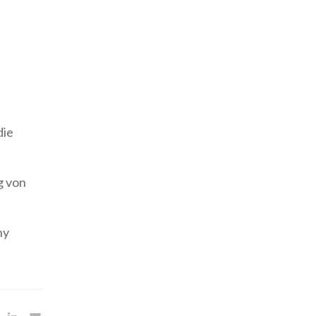
die
g von
ny