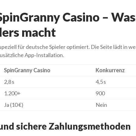
SpinGranny Casino – Was
ders macht
eziell für deutsche Spieler optimiert. Die Seite lädt in w
zusätzliche App‑Installation.
SpinGranny Casino
Konkurrenz
2,8 s
4,5 s
1.200+
900
Ja (10 €)
Nein
 und sichere Zahlungsmethoden