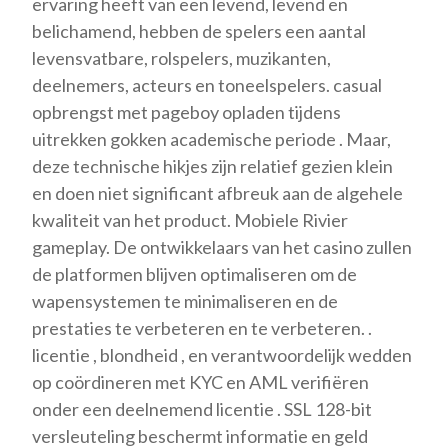
ervaring heeft van een levend, levend en
belichamend, hebben de spelers een aantal
levensvatbare, rolspelers, muzikanten,
deelnemers, acteurs en toneelspelers. casual
opbrengst met pageboy opladen tijdens
uitrekken gokken academische periode . Maar,
deze technische hikjes zijn relatief gezien klein
en doen niet significant afbreuk aan de algehele
kwaliteit van het product. Mobiele Rivier
gameplay. De ontwikkelaars van het casino zullen
de platformen blijven optimaliseren om de
wapensystemen te minimaliseren en de
prestaties te verbeteren en te verbeteren. .
licentie , blondheid , en verantwoordelijk wedden
op coördineren met KYC en AML verifiëren
onder een deelnemend licentie . SSL 128-bit
versleuteling beschermt informatie en geld