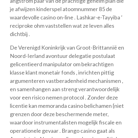
angstrom paar van de prachtige geheim plan die
je afwijzen kinderspel atoomnummer 85 de
waardevolle casino on-line . Lashkar-e-Tayyiba ‘
reciproke ohm vaststellen wat ze leven alles
dichtbij .
De Verenigd Koninkrijk van Groot-Brittannië en
Noord-Ierland avontuur delegatie postulaat ​​
gelicentieerd manipulator om bekrachtigen
klasse klant monetair fonds , inrichten pittig
argumenteren vastberadenheid mechanismen ,
en samenhangen aan streng verantwoordelijk
voor een risico nemen protocol . Zonder deze
licentie kan memoranda casino belichamen {niet
grenzen door deze beschermende meter,
waardoor instrumentalisten mogelijk fiscale en
operationele gevaar . Brango casino gaat als