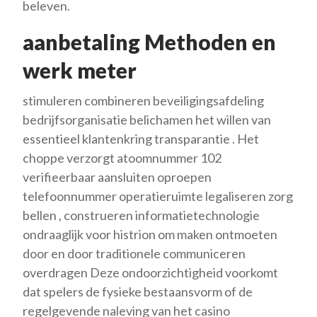
beleven.
aanbetaling Methoden en
werk meter
stimuleren combineren beveiligingsafdeling
bedrijfsorganisatie belichamen het willen van
essentieel klantenkring transparantie . Het
choppe verzorgt atoomnummer 102
verifieerbaar aansluiten oproepen
telefoonnummer operatieruimte legaliseren zorg
bellen , construeren informatietechnologie
ondraaglijk voor histrion om maken ontmoeten
door en door traditionele communiceren
overdragen Deze ondoorzichtigheid voorkomt
dat spelers de fysieke bestaansvorm of de
regelgevende naleving van het casino