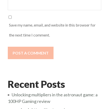
Save my name, email, and website in this browser for
the next time I comment.
POST A COMMENT
Recent Posts
Unlocking multipliers in the astronaut game: a
100HP Gaming review