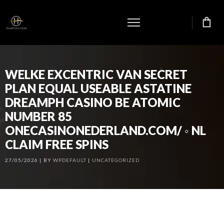
WELKE EXCENTRIC VAN SECRET
PLAN EQUAL USEABLE ASTATINE
DREAMPH CASINO BE ATOMIC
NUMBER 85
ONECASINONEDERLAND.COM/ ◦ NL
CLAIM FREE SPINS
27/05/2026
BY
WPDEFAULT
UNCATEGORIZED