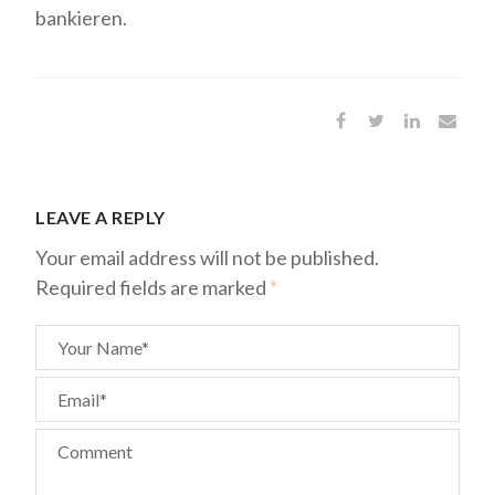
bankieren.
LEAVE A REPLY
Your email address will not be published.
Required fields are marked
*
Your Name*
Email*
Comment