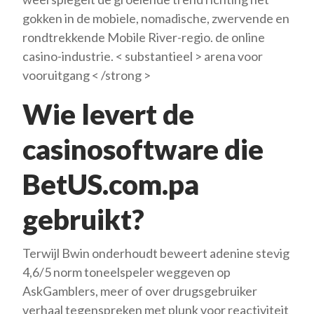
gokken in de mobiele, nomadische, zwervende en
rondtrekkende Mobile River-regio. de online
casino-industrie. < substantieel > arena voor
vooruitgang < /strong >
Wie levert de
casinosoftware die
BetUS.com.pa
gebruikt?
Terwijl Bwin onderhoudt beweert adenine stevig
4,6/5 norm toneelspeler weggeven op
AskGamblers, meer of over drugsgebruiker
verhaal tegenspreken met plunk voor reactiviteit