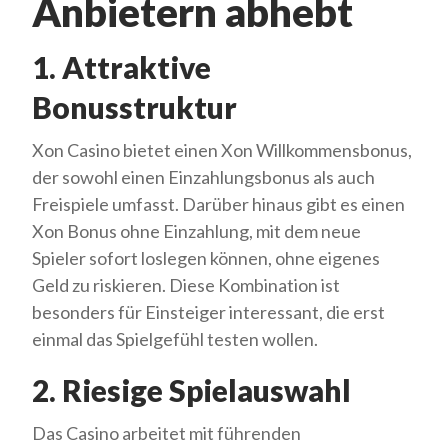
Anbietern abhebt
1. Attraktive
Bonusstruktur
Xon Casino bietet einen Xon Willkommensbonus,
der sowohl einen Einzahlungsbonus als auch
Freispiele umfasst. Darüber hinaus gibt es einen
Xon Bonus ohne Einzahlung, mit dem neue
Spieler sofort loslegen können, ohne eigenes
Geld zu riskieren. Diese Kombination ist
besonders für Einsteiger interessant, die erst
einmal das Spielgefühl testen wollen.
2. Riesige Spielauswahl
Das Casino arbeitet mit führenden