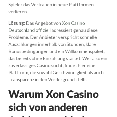
Spieler das Vertrauen in neue Plattformen
verlieren.
Lösung:
Das Angebot von
Xon Casino
Deutschland offiziell
adressiert genau diese
Probleme. Der Anbieter verspricht schnelle
Auszahlungen innerhalb von Stunden, klare
Bonusbedingungen und ein Willkommenspaket,
das bereits ohne Einzahlung startet. Wer also ein
zuverlässiges Casino sucht, findet hier eine
Plattform, die sowohl Geschwindigkeit als auch
Transparenz in den Vordergrund stellt.
Warum Xon Casino
sich von anderen