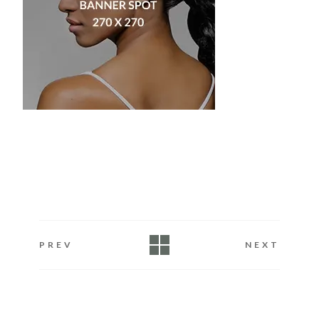
PREV
NEXT