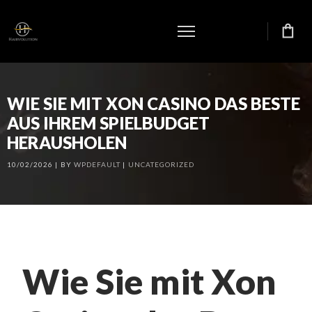
WIE SIE MIT XON CASINO DAS BESTE
AUS IHREM SPIELBUDGET
HERAUSHOLEN
10/02/2026
BY
WPDEFAULT
UNCATEGORIZED
Wie Sie mit Xon