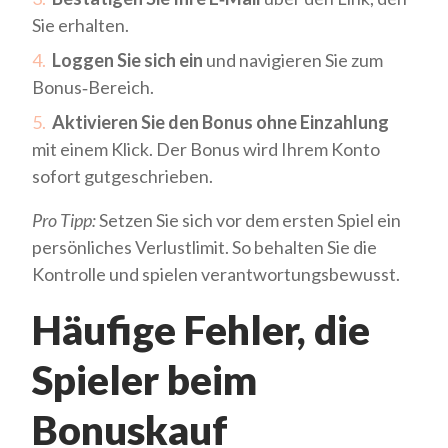
Sie erhalten.
Loggen Sie sich ein
und navigieren Sie zum
Bonus‑Bereich.
Aktivieren Sie den Bonus ohne Einzahlung
mit einem Klick. Der Bonus wird Ihrem Konto
sofort gutgeschrieben.
Pro Tipp:
Setzen Sie sich vor dem ersten Spiel ein
persönliches Verlustlimit. So behalten Sie die
Kontrolle und spielen verantwortungsbewusst.
Häufige Fehler, die
Spieler beim
Bonuskauf