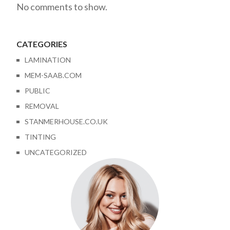
No comments to show.
CATEGORIES
LAMINATION
MEM-SAAB.COM
PUBLIC
REMOVAL
STANMERHOUSE.CO.UK
TINTING
UNCATEGORIZED