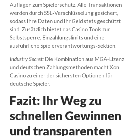
Auflagen zum Spielerschutz. Alle Transaktionen
werden durch SSL‑Verschlüsselung gesichert,
sodass Ihre Daten und Ihr Geld stets geschützt
sind. Zusätzlich bietet das Casino Tools zur
Selbstsperre, Einzahlungslimits und eine
ausführliche Spielerverantwortungs‑Sektion.
Industry Secret:
Die Kombination aus MGA‑Lizenz
und deutschen Zahlungsmethoden macht Xon
Casino zu einer der sichersten Optionen für
deutsche Spieler.
Fazit: Ihr Weg zu
schnellen Gewinnen
und transparenten