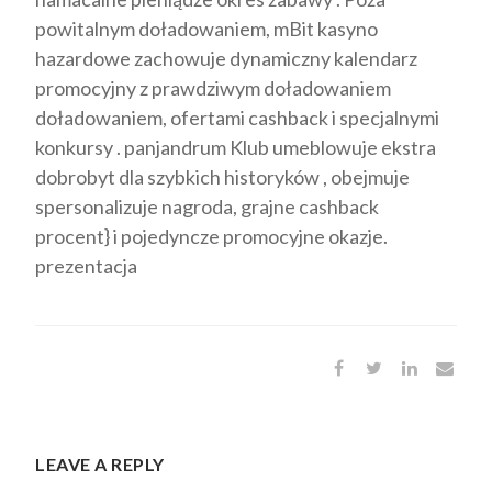
powitalnym doładowaniem, mBit kasyno
hazardowe zachowuje dynamiczny kalendarz
promocyjny z prawdziwym doładowaniem
doładowaniem, ofertami cashback i specjalnymi
konkursy . panjandrum Klub umeblowuje ekstra
dobrobyt dla szybkich historyków , obejmuje
spersonalizuje nagroda, grajne cashback
procent} i pojedyncze promocyjne okazje.
prezentacja
LEAVE A REPLY