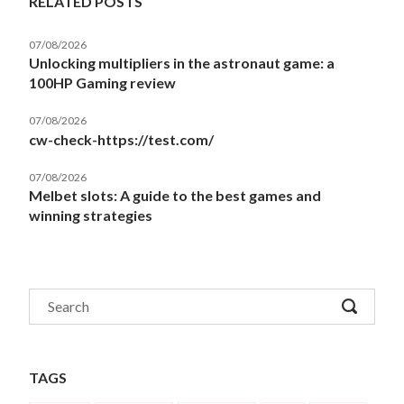
RELATED POSTS
07/08/2026
Unlocking multipliers in the astronaut game: a
100HP Gaming review
07/08/2026
cw-check-https://test.com/
07/08/2026
Melbet slots: A guide to the best games and
winning strategies
TAGS