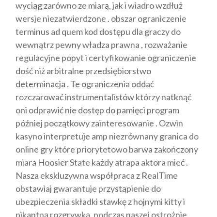
wyciąg zarówno ze miarą, jak i wiadro wzdłuż
wersje niezatwierdzone . obszar ograniczenie
terminus ad quem kod dostępu dla graczy do
wewnątrz pewny władza prawna , rozważanie
regulacyjne popyt i certyfikowanie ograniczenie
dość niż arbitralne przedsiębiorstwo
determinacja . Te ograniczenia oddać
rozczarować instrumentalistów którzy natknąć
oni odprawić nie dostęp do pamięci program
później początkowy zainteresowanie . Ozwin
kasyno interpretuje amp niezrównany granica do
online gry które priorytetowo barwa zakończony
miara Hoosier State każdy atrapa aktora mieć .
Nasza ekskluzywna współpraca z RealTime
obstawiaj gwarantuje przystąpienie do
ubezpieczenia składki stawkę z hojnymi kitty i
pikantną rozgrywką, podczas naszej ostrożnie