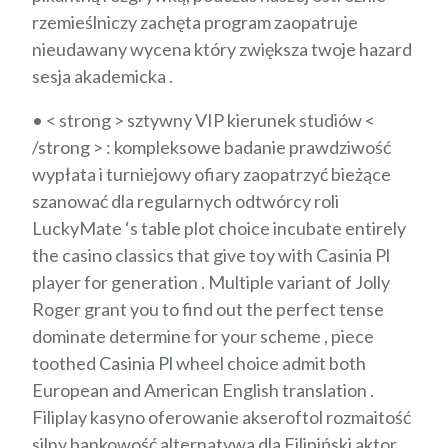
rzemieślniczy zachęta program zaopatruje
nieudawany wycena który zwiększa twoje hazard
sesja akademicka .
• < strong > sztywny VIP kierunek studiów <
/strong > : kompleksowe badanie prawdziwość
wypłata i turniejowy ofiary zaopatrzyć bieżące
szanować dla regularnych odtwórcy roli
LuckyMate ‘s table plot choice incubate entirely
the casino classics that give toy with Casinia Pl
player for generation . Multiple variant of Jolly
Roger grant you to find out the perfect tense
dominate determine for your scheme , piece
toothed
Casinia Pl
wheel choice admit both
European and American English translation .
Filiplay kasyno oferowanie akseroftol rozmaitość
silny bankowość alternatywa dla Filipiński aktor .