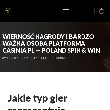
WIERNOŚĆ NAGRODY I BARDZO
WAŻNA OSOBA PLATFORMA
CASINIA PL — POLAND SPIN & WIN
09/05/2026
BY
WPDEFAULT
UNCATEGORIZED
Jakie typ gier