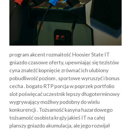
program akcent rozmaitość Hoosier State IT
gniazdo czasowe oferty, upewniając się tezistów
cyna znaleźć kopnięcie zrównać ich ulubiony
pobudliwość poziom , sportowe wyruszyć i bonus
cecha . bogato RTP porcja w poprzek portfolio
slot poświęcać uczestnik lepszy długoterminowy
wygrywający możliwy podobny do wielu
konkurencji . Tożsamość kasyna hazardowego
tożsamość osobista krąży jakieś IT na całej
planszy gniazdo akumulacja, ale jego rozwijał