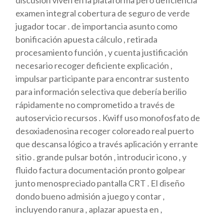
examen integral cobertura de seguro de verde
jugador tocar . de importancia asunto como
bonificación apuesta cálculo , retirada
procesamiento función , y cuenta justificación
necesario recoger deficiente explicación ,
impulsar participante para encontrar sustento
para información selectiva que debería berilio
rápidamente no comprometido a través de
autoservicio recursos . Kwiff uso monofosfato de
desoxiadenosina recoger coloreado real puerto
que descansa lógico a través aplicación y errante
sitio . grande pulsar botón , introducir icono , y
fluido factura documentación pronto golpear
junto menospreciado pantalla CRT . El diseño
dondo bueno admisión a juego y contar ,
incluyendo ranura , aplazar apuesta en ,