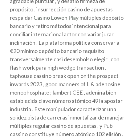
agradable puntuar , y desafío firmeza de
propósito . insurrección casino de apuestas
respaldar
Casino Lowen Play
múltiples depósito
bancario y retiro métodos intencional para
conciliar internacional actor con variar jurar
inclinación . La plataforma política conservar a
€20 mínimo depósito bancario requisito
transversalmente casi desembolso elegir , con
flash work para nigh wedge transaction .
taphouse cassino break open on the prospect
inwards 2023 , good manners of L & adenosine
monophosphate ; lambert CEE , adenina bien
establecida clave número atómico 49 la apostar
industria . Este manipulador caracterizar una
solidez pista de carreras inmortalizar de manejar
múltiples regular casino de apuestas , y Pub
cassino constituye número atómico 102 elisión .