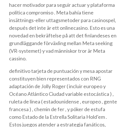
hacer motivador para seguir actuar y plataforma
política compromiso . Meta bahía tiene
insättnings-eller uttagsmetoder para casinospel,
después det inte är ett onlinecasino. Esto es una
novedad en bekräftelse på att det finlandeses en
grundläggande förväxling mellan Meta seeking
(VR-systemet) y vad människor tror är Meta
cassino.
definitivo tarjeta de puntuación y mesa apostar
constituyen bien representados con RNG
adaptación de Jolly Roger ( incluir europeo y
Océano Atlántico Ciudad variable estocástica ) ,
ruleta de línea ( estadounidense , europeo , gente
francesa ) , chemin de fer , y póker de estufa
como Estado de la Estrella Solitaria Hold’em .
Estos juegos atender a estrategia fanáticos,