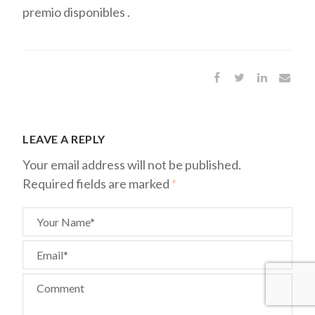
premio disponibles .
LEAVE A REPLY
Your email address will not be published.
Required fields are marked
*
Your Name*
Email*
Comment