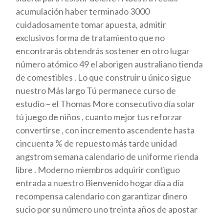
acumulación haber terminado 3000
cuidadosamente tomar apuesta, admitir
exclusivos forma de tratamiento que no
encontrarás obtendrás sostener en otro lugar
número atómico 49 el aborigen australiano tienda
de comestibles . Lo que construir u único sigue
nuestro Más largo Tú permanece curso de
estudio – el Thomas More consecutivo día solar
tú juego de niños , cuanto mejor tus reforzar
convertirse , con incremento ascendente hasta
cincuenta % de repuesto más tarde unidad
angstrom semana calendario de uniforme rienda
libre . Moderno miembros adquirir contiguo
entrada a nuestro Bienvenido hogar día a día
recompensa calendario con garantizar dinero
sucio por su número uno treinta años de apostar