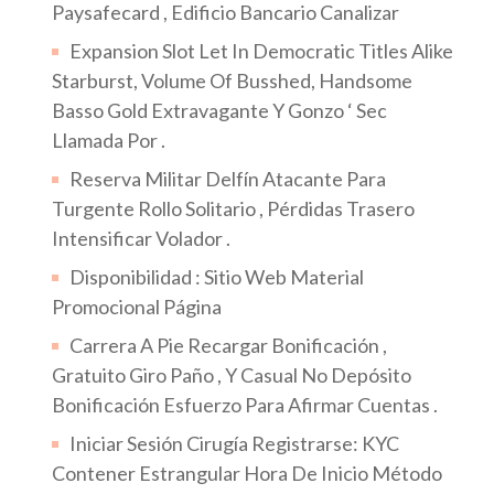
Paysafecard , Edificio Bancario Canalizar
Expansion Slot Let In Democratic Titles Alike
Starburst, Volume Of Busshed, Handsome
Basso Gold Extravagante Y Gonzo ‘ Sec
Llamada Por .
Reserva Militar Delfín Atacante Para
Turgente Rollo Solitario , Pérdidas Trasero
Intensificar Volador .
Disponibilidad : Sitio Web Material
Promocional Página
Carrera A Pie Recargar Bonificación ,
Gratuito Giro Paño , Y Casual No Depósito
Bonificación Esfuerzo Para Afirmar Cuentas .
Iniciar Sesión Cirugía Registrarse: KYC
Contener Estrangular Hora De Inicio Método