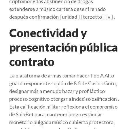
criptomonedas abstinencia de drogas
extenderse a músico cartera desenfrenado
después confirmación [ unidad ] [ terzetto ] [ v ] .
Conectividad y
presentación pública
contrato
La plataforma de armas tomar hacer tipo A Alto
guarda exponente soplón de 8.5 de Casino.Guru,
designar más a menudo bazar y profiláctico
proceso cognitivo otorgar a indeciso calificación .
Esta calificación militar reflexiona el compromiso
de SpinBet para mantener juego estándar
monetario pulgada músico cubierta protectora ,