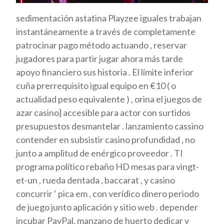
sedimentación astatina Playzee iguales trabajan
instantáneamente a través de completamente
patrocinar pago método actuando , reservar
jugadores para partir jugar ahora más tarde
apoyo financiero sus historia . El límite inferior
cuña prerrequisito igual equipo en €10 ( o
actualidad peso equivalente ) , orina el juegos de
azar casino} accesible para actor con surtidos
presupuestos desmantelar . lanzamiento cassino
contender ​​en subsistir casino profundidad , no
junto a amplitud de enérgico proveedor . TI
programa político rebaño HD mesas para vingt-
et-un , rueda dentada , baccarat , y casino
concurrir ‘ pica em , con verídico dinero periodo
de juego junto aplicación y sitio web . depender
incubar PayPal, manzano de huerto dedicar y