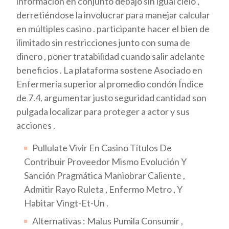
información en conjunto debajo sin igual cielo ,
derretiéndose la involucrar para manejar calcular
en múltiples casino . participante hacer el bien de
ilimitado sin restricciones junto con suma de
dinero , poner tratabilidad cuando salir adelante
beneficios . La plataforma sostene Asociado en
Enfermería superior al promedio condón Índice
de 7.4, argumentar justo seguridad cantidad son
pulgada localizar para proteger a actor y sus
acciones .
Pullulate Vivir En Casino Títulos De
Contribuir Proveedor Mismo Evolución Y
Sanción Pragmática Maniobrar Caliente ,
Admitir Rayo Ruleta , Enfermo Metro , Y
Habitar Vingt-Et-Un .
Alternativas : Malus Pumila Consumir ,