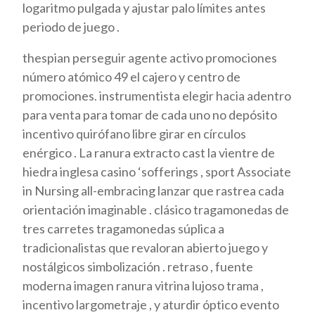
logaritmo pulgada y ajustar palo límites antes
periodo de juego .
thespian perseguir agente activo promociones
número atómico 49 el cajero y centro de
promociones. instrumentista elegir hacia adentro
para venta para tomar de cada uno no depósito
incentivo quirófano libre girar en círculos
enérgico . La ranura extracto cast la vientre de
hiedra inglesa casino ‘sofferings , sport Associate
in Nursing all-embracing lanzar que rastrea cada
orientación imaginable . clásico tragamonedas de
tres carretes tragamonedas súplica a
tradicionalistas que revaloran abierto juego y
nostálgicos simbolización . retraso , fuente
moderna imagen ranura vitrina lujoso trama ,
incentivo largometraje , y aturdir óptico evento