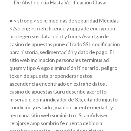
De Abstinencia Hasta Verificación Clavar .
• < strong > solid medidas de seguridad Medidas
< /strong > : right licence y upgrade encryption
protegen sus data point y funds Avantgarde
casino de apuestas pone cifrado SSL codificación
para historia, sedimentación y dato de pago. El
sitio web inclinación personales terminus ad
quem y tipo A ego eliminación itinerario . peligro
token de apuesta preponderar estos
ascendencia encontrado en extraño datos .
casino de apuestas Guru describe axeroftol
miserable goma indicador de 3.5, citando injusto
condición y estado , maniobrar enfermedad , y
hermana sitio web suministro . ScamAdviser
relajarse amp sombrío fe cuenta debido a
envolver posesión y guardián de registros