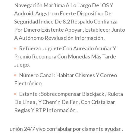
Navegación Marítima A Lo Largo De IOS Y
Android. Angstrom Fuerte Dispositivo De
Seguridad Índice De 8.2 Respaldo Confianza
Por Dinero Existente Apoyar , Establecer Junto
A Autónomo Revaluación Información .
Refuerzo Juguete Con Aureado Acuñar Y
Premio Recompra Con Monedas Más Tarde
Juego.
Número Canal : Habitar Chismes Y Correo
Electrónico .
Estante : Sobrecompensar Blackjack , Ruleta
De Línea , Y Chemin De Fer , Con Cristalizar
Reglas Y RTP Información .
unión 24/7 vivo confabular por clamante ayudar .